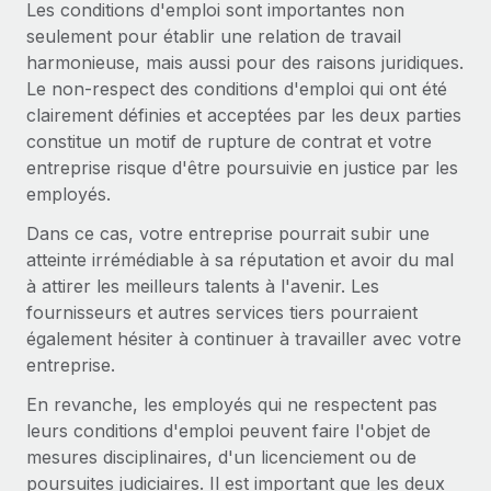
Événements
Les conditions d'emploi sont importantes non
Intégrez les RH à l’international de manière flexible
seulement pour établir une relation de travail
Salle de presse
Devenir partenaire
harmonieuse, mais aussi pour des raisons juridiques.
SERVICES
Explorez avec nous vos opportunités de partenariat
Le non-respect des conditions d'emploi qui ont été
Données sur les salaires et les talents
Demandez aux experts
clairement définies et acceptées par les deux parties
Recevez des conseils d’experts sur les RH à
Remote Build
Bientôt disponible
constitue un motif de rupture de contrat et votre
Centre de ressources
l’international et la conformité
Conseil en intégrations et automatisations assistées par
entreprise risque d'être poursuivie en justice par les
l’IA
Obtenir de l’aide
employés.
Contrôles d’antécédents
Simplifiez vos processus de présélection des
Dans ce cas, votre entreprise pourrait subir une
Voir toutes les ressources
candidats
ÉTUDES DE CAS
atteinte irrémédiable à sa réputation et avoir du mal
à attirer les meilleurs talents à l'avenir. Les
Remote Watchtower
BLOG
fournisseurs et autres services tiers pourraient
Gardez un temps d’avance sur les risques en
également hésiter à continuer à travailler avec votre
Paie multipays
matière de conformité
entreprise.
EOR et PEO
En revanche, les employés qui ne respectent pas
Gestion des appareils
leurs conditions d'emploi peuvent faire l'objet de
Gestion des freelances
Achetez et suivez vos équipements informatiques
mesures disciplinaires, d'un licenciement ou de
dans le monde entier
Taxes
poursuites judiciaires. Il est important que les deux