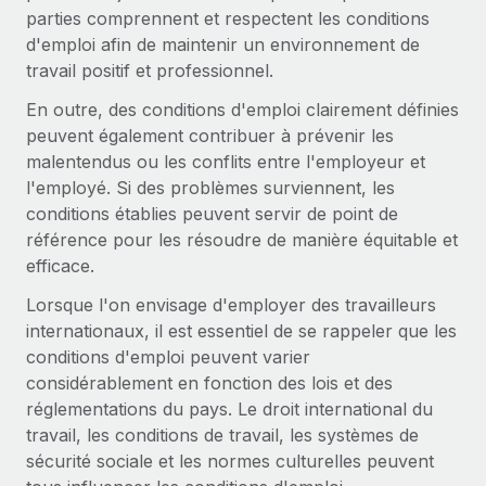
Création d’entité
parties comprennent et respectent les conditions
Explorer le blog
Établissez des entités rapidement et en toute
d'emploi afin de maintenir un environnement de
conformité
travail positif et professionnel.
BLOG
En outre, des conditions d'emploi clairement définies
Mobilité et déménagement international
peuvent également contribuer à prévenir les
Organisez facilement le déménagement de vos
Mises à jour des produits de Remote :
malentendus ou les conflits entre l'employeur et
employés
Intégrations Gusto et Xero et Gestion des
l'employé. Si des problèmes surviennent, les
freelances Plus
conditions établies peuvent servir de point de
Avantages sociaux
Remote a toujours pour mission d'aider les entreprises de
référence pour les résoudre de manière équitable et
Gérez facilement les avantages sociaux
toute taille à embaucher, gérer et payer...
efficace.
En savoir plus
Lorsque l'on envisage d'employer des travailleurs
internationaux, il est essentiel de se rappeler que les
conditions d'emploi peuvent varier
Comment Phiture gère ses 55 employés
considérablement en fonction des lois et des
répartis dans 19 pays grâce à Remote
réglementations du pays. Le droit international du
Phiture, un leader notable du conseil en matière de
travail, les conditions de travail, les systèmes de
croissance mobile internationale, encourage les...
sécurité sociale et les normes culturelles peuvent