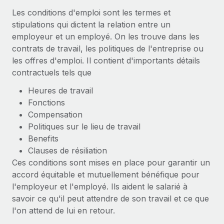
Gestion des freelances
Comparer Remote
pays
Les conditions d'emploi sont les termes et
Connexion
Intégrez et gérez vos freelances partout dans le monde
Nederlands
Examinez notre service par rapport aux autres
stipulations qui dictent la relation entre un
Calculateur de paiement des freelances
employeur et un employé. On les trouve dans les
PEO
Français
Découvrez les devises disponibles et les vitesses de
contrats de travail, les politiques de l'entreprise ou
Sous-traitez les opérations complexes liées à l’emploi
CROISSANCE
paiement pour vos freelances internationaux
les offres d'emploi. Il contient d'importants détails
Deutsch
Start-ups
contractuels tels que
Des solutions agiles et internationales pour les RH et la
INFRASTRUCTURE
APPRENDRE AVEC REMOTE
Heures de travail
Español
paie des entreprises en pleine croissance
Intégration Remote
Fonctions
Recherche et guides
Intégrez vos RH aux flux de travail en toute simplicité
Entreprises intermédiaires
Compensation
Italiano
Études de cas
Développez vos équipes avec des solutions RH sur
Politiques sur le lieu de travail
Plateforme
mesure
Benefits
Português (Portugal)
Des fonctions RH clés intégrées pour votre équipe
Glossaire RH
Clauses de résiliation
Entreprise
Ces conditions sont mises en place pour garantir un
Connecter
Nouveau
日本語
Checklists et modèles
Les RH à l’international pour les grandes entreprises
accord équitable et mutuellement bénéfique pour
Connectez n'importe quel outil d’IA à Remote grâce à
l'employeur et l'employé. Ils aident le salarié à
Descriptions de postes
한국어
notre MCP
savoir ce qu'il peut attendre de son travail et ce que
TRAVAILLONS ENSEMBLE
Webinaires
Intégrations
l'on attend de lui en retour.
中文（简体）
Partenaires stratégiques de la tech
Rationalisez vos processus avec des outils essentiels