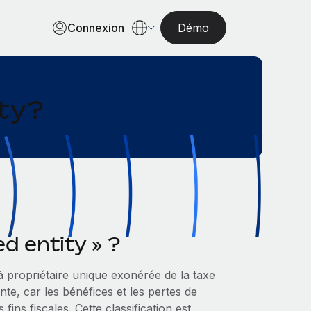
Connexion
Démo
ity?
d entity » ?
à propriétaire unique exonérée de la taxe
te, car les bénéfices et les pertes de
fins fiscales. Cette classification est