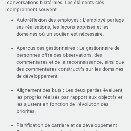
conversations bilatérales. Les éléments clés
Événements
Intégrez les RH à l’international de manière flexible
comprennent souvent:
Salle de presse
Devenir partenaire
SERVICES
Autoréflexion des employés : L'employé partage
Explorez avec nous vos opportunités de partenariat
Données sur les salaires et les talents
ses réalisations, les leçons apprises et les
Demandez aux experts
domaines où un soutien est nécessaire.
Recevez des conseils d’experts sur les RH à
Remote Build
Bientôt disponible
Centre de ressources
l’international et la conformité
Conseil en intégrations et automatisations assistées par
Aperçus des gestionnaires : Le gestionnaire de
l’IA
Obtenir de l’aide
Contrôles d’antécédents
personnes offre des observations, des
Simplifiez vos processus de présélection des
commentaires et de la reconnaissance, ainsi que
Voir toutes les ressources
candidats
ÉTUDES DE CAS
des commentaires constructifs sur les domaines
de développement.
Remote Watchtower
BLOG
Gardez un temps d’avance sur les risques en
Alignement des buts : Les deux parties évaluent
Paie multipays
matière de conformité
les progrès réalisés par rapport aux objectifs et
EOR et PEO
les ajustent en fonction de l'évolution des
Gestion des appareils
priorités.
Gestion des freelances
Achetez et suivez vos équipements informatiques
dans le monde entier
Planification de carrière et de développement :
Taxes