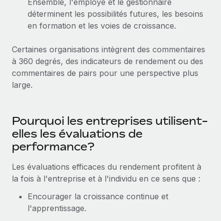
Ensemble, l'employé et le gestionnaire
Création d’entité
Explorer le blog
déterminent les possibilités futures, les besoins
Établissez des entités rapidement et en toute
en formation et les voies de croissance.
conformité
BLOG
Certaines organisations intègrent des commentaires
Mobilité et déménagement international
à 360 degrés, des indicateurs de rendement ou des
Organisez facilement le déménagement de vos
Mises à jour des produits de Remote :
commentaires de pairs pour une perspective plus
employés
Intégrations Gusto et Xero et Gestion des
large.
freelances Plus
Avantages sociaux
Remote a toujours pour mission d'aider les entreprises de
Gérez facilement les avantages sociaux
toute taille à embaucher, gérer et payer...
Pourquoi les entreprises utilisent-
elles les évaluations de
En savoir plus
performance?
Les évaluations efficaces du rendement profitent à
Comment Phiture gère ses 55 employés
la fois à l'entreprise et à l'individu en ce sens que :
répartis dans 19 pays grâce à Remote
Phiture, un leader notable du conseil en matière de
Encourager la croissance continue et
croissance mobile internationale, encourage les...
l'apprentissage.