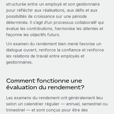
Gestion des freelances
structurée entre un employé et son gestionnaire
Comparer Remote
pays
Connexion
Intégrez et gérez vos freelances partout dans le monde
Nederlands
pour réfléchir aux réalisations, aux défis et aux
Examinez notre service par rapport aux autres
possibilités de croissance sur une période
Calculateur de paiement des freelances
PEO
Français
déterminée. Il s’agit d’un processus collaboratif qui
Découvrez les devises disponibles et les vitesses de
Sous-traitez les opérations complexes liées à l’emploi
CROISSANCE
évalue les contributions, harmonise les attentes et
paiement pour vos freelances internationaux
Deutsch
façonne les objectifs futurs.
Start-ups
Des solutions agiles et internationales pour les RH et la
INFRASTRUCTURE
Un examen du rendement bien mené favorise un
APPRENDRE AVEC REMOTE
Español
paie des entreprises en pleine croissance
dialogue ouvert, renforce la confiance et renforce
Intégration Remote
Recherche et guides
les relations de travail entre employés et
Intégrez vos RH aux flux de travail en toute simplicité
Entreprises intermédiaires
Italiano
gestionnaires.
Études de cas
Développez vos équipes avec des solutions RH sur
Plateforme
mesure
Português (Portugal)
Des fonctions RH clés intégrées pour votre équipe
Glossaire RH
Comment fonctionne une
Entreprise
Connecter
Nouveau
日本語
Checklists et modèles
évaluation du rendement?
Les RH à l’international pour les grandes entreprises
Connectez n'importe quel outil d’IA à Remote grâce à
Descriptions de postes
한국어
notre MCP
Les examens du rendement ont généralement lieu
TRAVAILLONS ENSEMBLE
selon un calendrier régulier — annuel, semestriel ou
Webinaires
Intégrations
中文（简体）
trimestriel — et sont conçus pour être des
Partenaires stratégiques de la tech
Rationalisez vos processus avec des outils essentiels