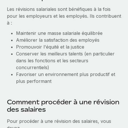
Événements
Intégrez les RH à l’international de manière flexible
Les révisions salariales sont bénéfiques à la fois
Salle de presse
Devenir partenaire
pour les employeurs et les employés. Ils contribuent
SERVICES
à :
Explorez avec nous vos opportunités de partenariat
Données sur les salaires et les talents
Demandez aux experts
Maintenir une masse salariale équilibrée
Recevez des conseils d’experts sur les RH à
Remote Build
Bientôt disponible
Centre de ressources
Améliorer la satisfaction des employés
l’international et la conformité
Conseil en intégrations et automatisations assistées par
Promouvoir l'équité et la justice
l’IA
Obtenir de l’aide
Contrôles d’antécédents
Conserver les meilleurs talents (en particulier
Simplifiez vos processus de présélection des
dans les fonctions et les secteurs
Voir toutes les ressources
candidats
ÉTUDES DE CAS
concurrentiels)
Favoriser un environnement plus productif et
Remote Watchtower
BLOG
plus performant
Gardez un temps d’avance sur les risques en
Paie multipays
matière de conformité
EOR et PEO
Comment procéder à une révision
Gestion des appareils
des salaires
Gestion des freelances
Achetez et suivez vos équipements informatiques
dans le monde entier
Pour procéder à une révision des salaires, vous
Taxes