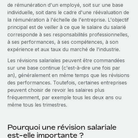
Gestion des freelances
de rémunération d'un employé, soit sur une base
Comparer Remote
pays
Connexion
Intégrez et gérez vos freelances partout dans le monde
Nederlands
individuelle, soit dans le cadre d'une réévaluation de
Examinez notre service par rapport aux autres
la rémunération à l'échelle de l'entreprise. L'objectif
Calculateur de paiement des freelances
PEO
Français
principal est de veiller à ce que le salaire du salarié
Découvrez les devises disponibles et les vitesses de
Sous-traitez les opérations complexes liées à l’emploi
CROISSANCE
corresponde à ses responsabilités professionnelles,
paiement pour vos freelances internationaux
Deutsch
à ses performances, à ses compétences, à son
Start-ups
expérience et aux taux du marché de l'industrie.
Des solutions agiles et internationales pour les RH et la
INFRASTRUCTURE
APPRENDRE AVEC REMOTE
Español
paie des entreprises en pleine croissance
Les révisions salariales peuvent être commandées
Intégration Remote
Recherche et guides
sur une base continue (c'est-à-dire une fois par
Intégrez vos RH aux flux de travail en toute simplicité
Entreprises intermédiaires
Italiano
an), généralement en même temps que les révisions
Études de cas
Développez vos équipes avec des solutions RH sur
Plateforme
des performances. Toutefois, certaines entreprises
mesure
Português (Portugal)
Des fonctions RH clés intégrées pour votre équipe
peuvent choisir de revoir les salaires plus
Glossaire RH
fréquemment, par exemple tous les deux ans ou
Entreprise
Connecter
Nouveau
日本語
Checklists et modèles
même tous les trimestres.
Les RH à l’international pour les grandes entreprises
Connectez n'importe quel outil d’IA à Remote grâce à
Descriptions de postes
한국어
notre MCP
TRAVAILLONS ENSEMBLE
Pourquoi une révision salariale
Webinaires
Intégrations
中文（简体）
est-elle importante ?
Partenaires stratégiques de la tech
Rationalisez vos processus avec des outils essentiels