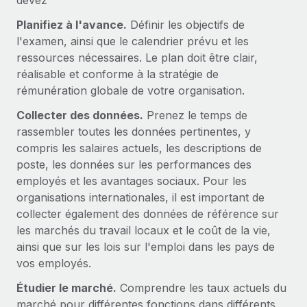
devez
Création d’entité
Explorer le blog
Planifiez à l'avance.
Définir les objectifs de
Établissez des entités rapidement et en toute
l'examen, ainsi que le calendrier prévu et les
conformité
ressources nécessaires. Le plan doit être clair,
BLOG
Mobilité et déménagement international
réalisable et conforme à la stratégie de
Organisez facilement le déménagement de vos
rémunération globale de votre organisation.
Mises à jour des produits de Remote :
employés
Intégrations Gusto et Xero et Gestion des
Collecter des données.
Prenez le temps de
freelances Plus
rassembler toutes les données pertinentes, y
Avantages sociaux
Remote a toujours pour mission d'aider les entreprises de
compris les salaires actuels, les descriptions de
Gérez facilement les avantages sociaux
toute taille à embaucher, gérer et payer...
poste, les données sur les performances des
employés et les avantages sociaux. Pour les
En savoir plus
organisations internationales, il est important de
collecter également des données de référence sur
les marchés du travail locaux et le coût de la vie,
Comment Phiture gère ses 55 employés
ainsi que sur les lois sur l'emploi dans les pays de
répartis dans 19 pays grâce à Remote
vos employés.
Phiture, un leader notable du conseil en matière de
Étudier le marché.
Comprendre les taux actuels du
croissance mobile internationale, encourage les...
marché pour différentes fonctions dans différents