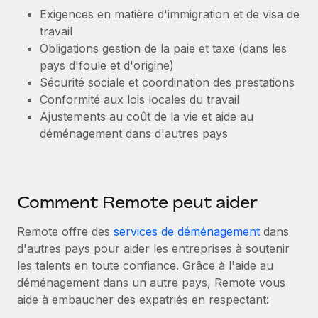
Création d’entité
Exigences en matière d'immigration et de visa de
Explorer le blog
Établissez des entités rapidement et en toute
travail
conformité
Obligations gestion de la paie et taxe (dans les
pays d'foule et d'origine)
BLOG
Mobilité et déménagement international
Sécurité sociale et coordination des prestations
Organisez facilement le déménagement de vos
Mises à jour des produits de Remote :
Conformité aux lois locales du travail
employés
Intégrations Gusto et Xero et Gestion des
Ajustements au coût de la vie et aide au
freelances Plus
déménagement dans d'autres pays
Avantages sociaux
Remote a toujours pour mission d'aider les entreprises de
Gérez facilement les avantages sociaux
toute taille à embaucher, gérer et payer...
En savoir plus
Comment Remote peut aider
Remote offre des
services de déménagement
dans
Comment Phiture gère ses 55 employés
d'autres pays pour aider les entreprises à soutenir
répartis dans 19 pays grâce à Remote
les talents en toute confiance. Grâce à l'aide au
déménagement dans un autre pays, Remote vous
Phiture, un leader notable du conseil en matière de
aide à embaucher des expatriés en respectant:
croissance mobile internationale, encourage les...