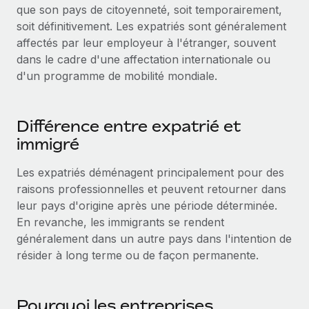
Gestion des freelances
que son pays de citoyenneté, soit temporairement,
Comparer Remote
pays
Connexion
Intégrez et gérez vos freelances partout dans le monde
soit définitivement. Les expatriés sont généralement
Nederlands
Examinez notre service par rapport aux autres
affectés par leur employeur à l'étranger, souvent
Calculateur de paiement des freelances
PEO
dans le cadre d'une affectation internationale ou
Français
Découvrez les devises disponibles et les vitesses de
Sous-traitez les opérations complexes liées à l’emploi
CROISSANCE
d'un programme de mobilité mondiale.
paiement pour vos freelances internationaux
Deutsch
Start-ups
Des solutions agiles et internationales pour les RH et la
INFRASTRUCTURE
APPRENDRE AVEC REMOTE
Différence entre expatrié et
Español
paie des entreprises en pleine croissance
Intégration Remote
immigré
Recherche et guides
Intégrez vos RH aux flux de travail en toute simplicité
Entreprises intermédiaires
Italiano
Les expatriés déménagent principalement pour des
Études de cas
Développez vos équipes avec des solutions RH sur
Plateforme
raisons professionnelles et peuvent retourner dans
mesure
Português (Portugal)
Des fonctions RH clés intégrées pour votre équipe
Glossaire RH
leur pays d'origine après une période déterminée.
Entreprise
En revanche, les immigrants se rendent
Connecter
Nouveau
日本語
Checklists et modèles
Les RH à l’international pour les grandes entreprises
généralement dans un autre pays dans l'intention de
Connectez n'importe quel outil d’IA à Remote grâce à
résider à long terme ou de façon permanente.
Descriptions de postes
한국어
notre MCP
TRAVAILLONS ENSEMBLE
Webinaires
Intégrations
中文（简体）
Partenaires stratégiques de la tech
Pourquoi les entreprises
Rationalisez vos processus avec des outils essentiels