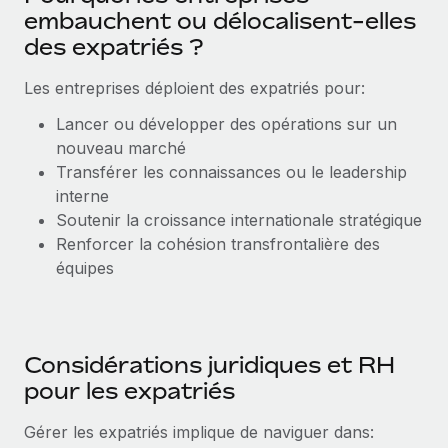
Événements
Intégrez les RH à l’international de manière flexible
embauchent ou délocalisent-elles
des expatriés ?
Salle de presse
Devenir partenaire
SERVICES
Explorez avec nous vos opportunités de partenariat
Les entreprises déploient des expatriés pour:
Données sur les salaires et les talents
Demandez aux experts
Recevez des conseils d’experts sur les RH à
Remote Build
Bientôt disponible
Lancer ou développer des opérations sur un
Centre de ressources
l’international et la conformité
Conseil en intégrations et automatisations assistées par
nouveau marché
l’IA
Obtenir de l’aide
Transférer les connaissances ou le leadership
Contrôles d’antécédents
interne
Simplifiez vos processus de présélection des
Voir toutes les ressources
Soutenir la croissance internationale stratégique
candidats
ÉTUDES DE CAS
Renforcer la cohésion transfrontalière des
équipes
Remote Watchtower
BLOG
Gardez un temps d’avance sur les risques en
Paie multipays
matière de conformité
EOR et PEO
Considérations juridiques et RH
Gestion des appareils
pour les expatriés
Gestion des freelances
Achetez et suivez vos équipements informatiques
dans le monde entier
Gérer les expatriés implique de naviguer dans:
Taxes