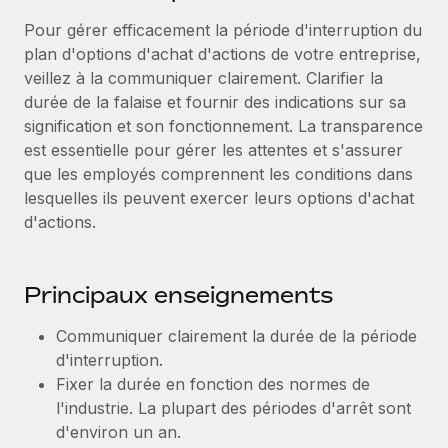
Événements
Intégrez les RH à l’international de manière flexible
Pour gérer efficacement la période d'interruption du
Salle de presse
plan d'options d'achat d'actions de votre entreprise,
Devenir partenaire
SERVICES
veillez à la communiquer clairement. Clarifier la
Explorez avec nous vos opportunités de partenariat
Données sur les salaires et les talents
Demandez aux experts
durée de la falaise et fournir des indications sur sa
Recevez des conseils d’experts sur les RH à
Remote Build
Bientôt disponible
signification et son fonctionnement. La transparence
Centre de ressources
l’international et la conformité
Conseil en intégrations et automatisations assistées par
est essentielle pour gérer les attentes et s'assurer
l’IA
Obtenir de l’aide
que les employés comprennent les conditions dans
Contrôles d’antécédents
lesquelles ils peuvent exercer leurs options d'achat
Simplifiez vos processus de présélection des
Voir toutes les ressources
d'actions.
candidats
ÉTUDES DE CAS
Remote Watchtower
BLOG
Principaux enseignements
Gardez un temps d’avance sur les risques en
Paie multipays
matière de conformité
Communiquer clairement la durée de la période
EOR et PEO
d'interruption.
Gestion des appareils
Fixer la durée en fonction des normes de
Gestion des freelances
Achetez et suivez vos équipements informatiques
l'industrie. La plupart des périodes d'arrêt sont
dans le monde entier
d'environ un an.
Taxes