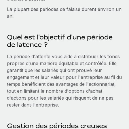
Gestion des freelances
Comparer Remote
pays
La plupart des périodes de falaise durent environ un
Connexion
Intégrez et gérez vos freelances partout dans le monde
Nederlands
Examinez notre service par rapport aux autres
an.
Calculateur de paiement des freelances
PEO
Français
Découvrez les devises disponibles et les vitesses de
Sous-traitez les opérations complexes liées à l’emploi
CROISSANCE
paiement pour vos freelances internationaux
Quel est l'objectif d'une période
Deutsch
Start-ups
de latence ?
Des solutions agiles et internationales pour les RH et la
INFRASTRUCTURE
APPRENDRE AVEC REMOTE
Español
paie des entreprises en pleine croissance
La période d'attente vous aide à distribuer les fonds
Intégration Remote
Recherche et guides
propres d'une manière équitable et contrôlée. Elle
Intégrez vos RH aux flux de travail en toute simplicité
Entreprises intermédiaires
Italiano
garantit que les salariés qui ont prouvé leur
Études de cas
Développez vos équipes avec des solutions RH sur
Plateforme
engagement et leur valeur pour l'entreprise au fil du
mesure
Português (Portugal)
Des fonctions RH clés intégrées pour votre équipe
temps bénéficient des avantages de l'actionnariat,
Glossaire RH
tout en limitant le nombre d'options d'achat
Entreprise
Connecter
Nouveau
日本語
Checklists et modèles
d'actions pour les salariés qui risquent de ne pas
Les RH à l’international pour les grandes entreprises
Connectez n'importe quel outil d’IA à Remote grâce à
rester dans l'entreprise.
Descriptions de postes
한국어
notre MCP
TRAVAILLONS ENSEMBLE
Webinaires
Intégrations
中文（简体）
Gestion des périodes creuses
Partenaires stratégiques de la tech
Rationalisez vos processus avec des outils essentiels