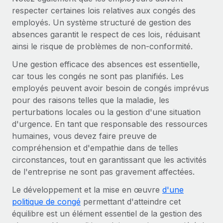
Événements
Intégrez les RH à l’international de manière flexible
respecter certaines lois relatives aux congés des
employés. Un système structuré de gestion des
Salle de presse
Devenir partenaire
SERVICES
absences garantit le respect de ces lois, réduisant
Explorez avec nous vos opportunités de partenariat
Données sur les salaires et les talents
ainsi le risque de problèmes de non-conformité.
Demandez aux experts
Recevez des conseils d’experts sur les RH à
Remote Build
Bientôt disponible
Une gestion efficace des absences est essentielle,
Centre de ressources
l’international et la conformité
Conseil en intégrations et automatisations assistées par
car tous les congés ne sont pas planifiés. Les
l’IA
Obtenir de l’aide
employés peuvent avoir besoin de congés imprévus
Contrôles d’antécédents
pour des raisons telles que la maladie, les
Simplifiez vos processus de présélection des
Voir toutes les ressources
perturbations locales ou la gestion d'une situation
candidats
ÉTUDES DE CAS
d'urgence. En tant que responsable des ressources
humaines, vous devez faire preuve de
Remote Watchtower
BLOG
compréhension et d'empathie dans de telles
Gardez un temps d’avance sur les risques en
Paie multipays
circonstances, tout en garantissant que les activités
matière de conformité
de l'entreprise ne sont pas gravement affectées.
EOR et PEO
Gestion des appareils
Le développement et la mise en œuvre
d'une
Gestion des freelances
Achetez et suivez vos équipements informatiques
politique de congé
permettant d'atteindre cet
dans le monde entier
équilibre est un élément essentiel de la gestion des
Taxes