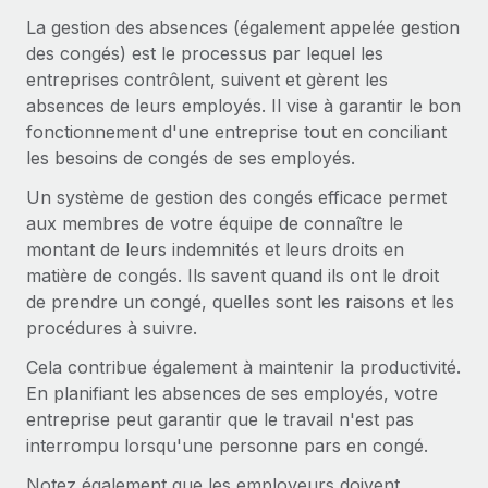
Gestion des freelances
Comparer Remote
pays
La gestion des absences (également appelée gestion
Connexion
Intégrez et gérez vos freelances partout dans le monde
Nederlands
Examinez notre service par rapport aux autres
des congés) est le processus par lequel les
Calculateur de paiement des freelances
entreprises contrôlent, suivent et gèrent les
PEO
Français
Découvrez les devises disponibles et les vitesses de
absences de leurs employés. Il vise à garantir le bon
Sous-traitez les opérations complexes liées à l’emploi
CROISSANCE
paiement pour vos freelances internationaux
fonctionnement d'une entreprise tout en conciliant
Deutsch
Start-ups
les besoins de congés de ses employés.
Des solutions agiles et internationales pour les RH et la
INFRASTRUCTURE
APPRENDRE AVEC REMOTE
Un système de gestion des congés efficace permet
Español
paie des entreprises en pleine croissance
Intégration Remote
aux membres de votre équipe de connaître le
Recherche et guides
Intégrez vos RH aux flux de travail en toute simplicité
Entreprises intermédiaires
montant de leurs indemnités et leurs droits en
Italiano
Études de cas
Développez vos équipes avec des solutions RH sur
matière de congés. Ils savent quand ils ont le droit
Plateforme
mesure
de prendre un congé, quelles sont les raisons et les
Português (Portugal)
Des fonctions RH clés intégrées pour votre équipe
Glossaire RH
procédures à suivre.
Entreprise
Connecter
Nouveau
日本語
Checklists et modèles
Cela contribue également à maintenir la productivité.
Les RH à l’international pour les grandes entreprises
Connectez n'importe quel outil d’IA à Remote grâce à
En planifiant les absences de ses employés, votre
Descriptions de postes
한국어
notre MCP
entreprise peut garantir que le travail n'est pas
TRAVAILLONS ENSEMBLE
interrompu lorsqu'une personne pars en congé.
Webinaires
Intégrations
中文（简体）
Partenaires stratégiques de la tech
Rationalisez vos processus avec des outils essentiels
Notez également que les employeurs doivent