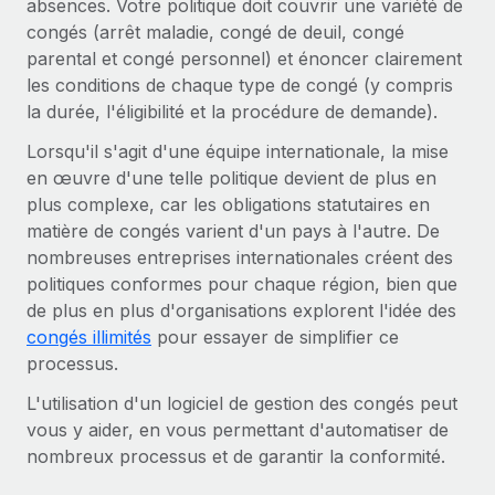
absences. Votre politique doit couvrir une variété de
Création d’entité
Explorer le blog
congés (arrêt maladie, congé de deuil, congé
Établissez des entités rapidement et en toute
parental et congé personnel) et énoncer clairement
conformité
les conditions de chaque type de congé (y compris
BLOG
la durée, l'éligibilité et la procédure de demande).
Mobilité et déménagement international
Organisez facilement le déménagement de vos
Lorsqu'il s'agit d'une équipe internationale, la mise
Mises à jour des produits de Remote :
employés
Intégrations Gusto et Xero et Gestion des
en œuvre d'une telle politique devient de plus en
freelances Plus
plus complexe, car les obligations statutaires en
Avantages sociaux
matière de congés varient d'un pays à l'autre. De
Remote a toujours pour mission d'aider les entreprises de
Gérez facilement les avantages sociaux
nombreuses entreprises internationales créent des
toute taille à embaucher, gérer et payer...
politiques conformes pour chaque région, bien que
En savoir plus
de plus en plus d'organisations explorent l'idée des
congés illimités
pour essayer de simplifier ce
processus.
Comment Phiture gère ses 55 employés
répartis dans 19 pays grâce à Remote
L'utilisation d'un logiciel de gestion des congés peut
vous y aider, en vous permettant d'automatiser de
Phiture, un leader notable du conseil en matière de
nombreux processus et de garantir la conformité.
croissance mobile internationale, encourage les...