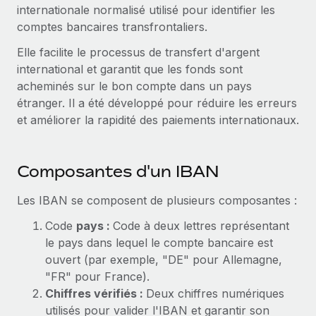
Gestion des freelances
internationale normalisé utilisé pour identifier les
Comparer Remote
pays
Connexion
Intégrez et gérez vos freelances partout dans le monde
comptes bancaires transfrontaliers.
Nederlands
Examinez notre service par rapport aux autres
Calculateur de paiement des freelances
Elle facilite le processus de transfert d'argent
PEO
Français
Découvrez les devises disponibles et les vitesses de
international et garantit que les fonds sont
Sous-traitez les opérations complexes liées à l’emploi
CROISSANCE
paiement pour vos freelances internationaux
acheminés sur le bon compte dans un pays
Deutsch
Start-ups
étranger. Il a été développé pour réduire les erreurs
Des solutions agiles et internationales pour les RH et la
INFRASTRUCTURE
et améliorer la rapidité des paiements internationaux.
APPRENDRE AVEC REMOTE
Español
paie des entreprises en pleine croissance
Intégration Remote
Recherche et guides
Intégrez vos RH aux flux de travail en toute simplicité
Entreprises intermédiaires
Italiano
Composantes d'un IBAN
Études de cas
Développez vos équipes avec des solutions RH sur
Plateforme
mesure
Português (Portugal)
Les IBAN se composent de plusieurs composantes :
Des fonctions RH clés intégrées pour votre équipe
Glossaire RH
Entreprise
Code
pays :
Code à deux lettres représentant
Connecter
Nouveau
日本語
Checklists et modèles
Les RH à l’international pour les grandes entreprises
le pays dans lequel le compte bancaire est
Connectez n'importe quel outil d’IA à Remote grâce à
ouvert (par exemple, "DE" pour Allemagne,
Descriptions de postes
한국어
notre MCP
"FR" pour France).
TRAVAILLONS ENSEMBLE
Webinaires
Intégrations
Chiffres vérifiés :
Deux chiffres numériques
中文（简体）
Partenaires stratégiques de la tech
utilisés pour valider l'IBAN et garantir son
Rationalisez vos processus avec des outils essentiels