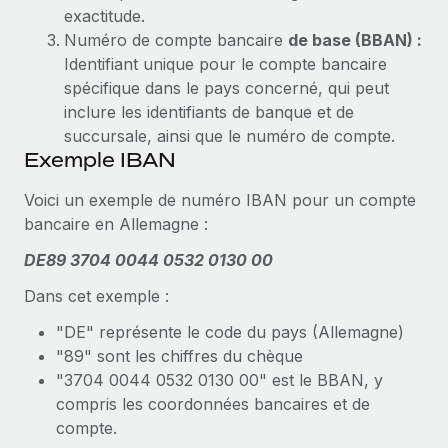
Événements
Intégrez les RH à l’international de manière flexible
exactitude.
Numéro de compte bancaire
de base (BBAN) :
Salle de presse
Devenir partenaire
SERVICES
Identifiant unique pour le compte bancaire
Explorez avec nous vos opportunités de partenariat
spécifique dans le pays concerné, qui peut
Données sur les salaires et les talents
Demandez aux experts
inclure les identifiants de banque et de
Recevez des conseils d’experts sur les RH à
Remote Build
Bientôt disponible
Centre de ressources
succursale, ainsi que le numéro de compte.
l’international et la conformité
Conseil en intégrations et automatisations assistées par
Exemple IBAN
l’IA
Obtenir de l’aide
Contrôles d’antécédents
Voici un exemple de numéro IBAN pour un compte
Simplifiez vos processus de présélection des
Voir toutes les ressources
bancaire en Allemagne :
candidats
ÉTUDES DE CAS
DE89 3704 0044 0532 0130 00
Remote Watchtower
BLOG
Dans cet exemple :
Gardez un temps d’avance sur les risques en
Paie multipays
matière de conformité
"DE" représente le code du pays (Allemagne)
EOR et PEO
"89" sont les chiffres du chèque
Gestion des appareils
"3704 0044 0532 0130 00" est le BBAN, y
Gestion des freelances
Achetez et suivez vos équipements informatiques
compris les coordonnées bancaires et de
dans le monde entier
compte.
Taxes