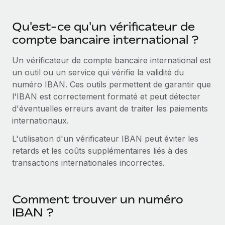
Création d’entité
Explorer le blog
Établissez des entités rapidement et en toute
Qu'est-ce qu'un vérificateur de
conformité
compte bancaire international ?
BLOG
Mobilité et déménagement international
Un vérificateur de compte bancaire international est
Organisez facilement le déménagement de vos
Mises à jour des produits de Remote :
un outil ou un service qui vérifie la validité du
employés
Intégrations Gusto et Xero et Gestion des
numéro IBAN. Ces outils permettent de garantir que
freelances Plus
l'IBAN est correctement formaté et peut détecter
Avantages sociaux
Remote a toujours pour mission d'aider les entreprises de
d'éventuelles erreurs avant de traiter les paiements
Gérez facilement les avantages sociaux
toute taille à embaucher, gérer et payer...
internationaux.
En savoir plus
L'utilisation d'un vérificateur IBAN peut éviter les
retards et les coûts supplémentaires liés à des
transactions internationales incorrectes.
Comment Phiture gère ses 55 employés
répartis dans 19 pays grâce à Remote
Comment trouver un numéro
Phiture, un leader notable du conseil en matière de
IBAN ?
croissance mobile internationale, encourage les...