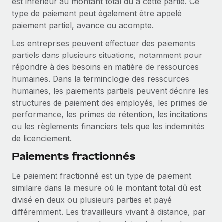
est inférieur au montant total dû à cette partie. Ce
Événements
Intégrez les RH à l’international de manière flexible
type de paiement peut également être appelé
Salle de presse
paiement partiel, avance ou acompte.
Devenir partenaire
SERVICES
Explorez avec nous vos opportunités de partenariat
Les entreprises peuvent effectuer des paiements
Données sur les salaires et les talents
Demandez aux experts
partiels dans plusieurs situations, notamment pour
Recevez des conseils d’experts sur les RH à
Remote Build
Bientôt disponible
Centre de ressources
répondre à des besoins en matière de ressources
l’international et la conformité
Conseil en intégrations et automatisations assistées par
humaines. Dans la terminologie des ressources
l’IA
Obtenir de l’aide
humaines, les paiements partiels peuvent décrire les
Contrôles d’antécédents
structures de paiement des employés, les primes de
Simplifiez vos processus de présélection des
Voir toutes les ressources
performance, les primes de rétention, les incitations
candidats
ÉTUDES DE CAS
ou les règlements financiers tels que les indemnités
Remote Watchtower
de licenciement.
BLOG
Gardez un temps d’avance sur les risques en
Paie multipays
Paiements fractionnés
matière de conformité
EOR et PEO
Le paiement fractionné est un type de paiement
Gestion des appareils
similaire dans la mesure où le montant total dû est
Gestion des freelances
Achetez et suivez vos équipements informatiques
divisé en deux ou plusieurs parties et payé
dans le monde entier
différemment. Les travailleurs vivant à distance, par
Taxes