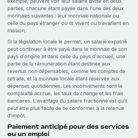
exemple, peuvent voir leur salaire divisé en deux
Création d’entité
parties, chacune étant payée dans l'une des deux
Explorer le blog
Établissez des entités rapidement et en toute
monnaies suivantes : leur monnaie nationale ou
conformité
celle du pays étranger où ils vivent ou travaillent en
BLOG
mission.
Mobilité et déménagement international
Organisez facilement le déménagement de vos
Si la législation locale le permet, un salarié expatrié
Mises à jour des produits de Remote :
employés
peut continuer à être payé dans la monnaie de son
Intégrations Gusto et Xero et Gestion des
freelances Plus
pays d'origine et dans celle du pays d'accueil, une
Avantages sociaux
partie de la rémunération étant destinée aux
Remote a toujours pour mission d'aider les entreprises de
Gérez facilement les avantages sociaux
revenus non dépensables, comme les comptes de
toute taille à embaucher, gérer et payer...
retraite, et la monnaie locale étant réservée aux
En savoir plus
dépenses quotidiennes. Les inconvénients sont la
complexité accrue, les taux de change et les frais
bancaires. L'avantage du salaire fractionné est qu'il
Comment Phiture gère ses 55 employés
peut être plus facile de se conformer à la retenue
répartis dans 19 pays grâce à Remote
d'impôt.
Phiture, un leader notable du conseil en matière de
Paiement anticipé pour des services
croissance mobile internationale, encourage les...
ou un emploi