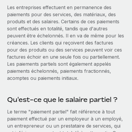
Gestion des freelances
Comparer Remote
pays
Les entreprises effectuent en permanence des
Connexion
Intégrez et gérez vos freelances partout dans le monde
Nederlands
Examinez notre service par rapport aux autres
paiements pour des services, des matériaux, des
Calculateur de paiement des freelances
produits et des salaires. Certains de ces paiements
PEO
Français
Découvrez les devises disponibles et les vitesses de
sont effectués en totalité, tandis que d'autres
Sous-traitez les opérations complexes liées à l’emploi
CROISSANCE
paiement pour vos freelances internationaux
peuvent être échelonnés. Il en va de même pour les
Deutsch
Start-ups
créances. Les clients qui reçoivent des factures
Des solutions agiles et internationales pour les RH et la
INFRASTRUCTURE
pour des produits ou des services peuvent voir ces
APPRENDRE AVEC REMOTE
Español
paie des entreprises en pleine croissance
factures échoir en une seule fois ou partiellement.
Intégration Remote
Recherche et guides
Les paiements partiels sont également appelés
Intégrez vos RH aux flux de travail en toute simplicité
Entreprises intermédiaires
Italiano
paiements échelonnés, paiements fractionnés,
Études de cas
Développez vos équipes avec des solutions RH sur
Plateforme
acomptes ou paiements initiaux.
mesure
Português (Portugal)
Des fonctions RH clés intégrées pour votre équipe
Glossaire RH
Entreprise
Connecter
Nouveau
日本語
Checklists et modèles
Qu'est-ce que le salaire partiel ?
Les RH à l’international pour les grandes entreprises
Connectez n'importe quel outil d’IA à Remote grâce à
Descriptions de postes
한국어
notre MCP
Le terme "paiement partiel" fait référence à tout
paiement effectué par un employeur à un employé,
TRAVAILLONS ENSEMBLE
Webinaires
Intégrations
中文（简体）
un entrepreneur ou un prestataire de services, qui
Partenaires stratégiques de la tech
Rationalisez vos processus avec des outils essentiels