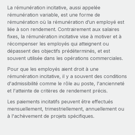
Gestion des freelances
Comparer Remote
pays
La rémunération incitative, aussi appelée
Connexion
Intégrez et gérez vos freelances partout dans le monde
Nederlands
Examinez notre service par rapport aux autres
rémunération variable, est une forme de
Calculateur de paiement des freelances
rémunération où la rémunération d’un employé est
PEO
Français
Découvrez les devises disponibles et les vitesses de
liée à son rendement. Contrairement aux salaires
Sous-traitez les opérations complexes liées à l’emploi
CROISSANCE
paiement pour vos freelances internationaux
fixes, la rémunération incitative vise à motiver et à
Deutsch
Start-ups
récompenser les employés qui atteignent ou
Des solutions agiles et internationales pour les RH et la
INFRASTRUCTURE
dépassent des objectifs prédéterminés, et est
APPRENDRE AVEC REMOTE
Español
paie des entreprises en pleine croissance
souvent utilisée dans les opérations commerciales.
Intégration Remote
Recherche et guides
Intégrez vos RH aux flux de travail en toute simplicité
Entreprises intermédiaires
Pour que les employés aient droit à une
Italiano
Études de cas
Développez vos équipes avec des solutions RH sur
rémunération incitative, il y a souvent des conditions
Plateforme
mesure
d'admissibilité comme le rôle au poste, l'ancienneté
Português (Portugal)
Des fonctions RH clés intégrées pour votre équipe
Glossaire RH
et l'atteinte de critères de rendement précis.
Entreprise
Connecter
Nouveau
日本語
Checklists et modèles
Les paiements incitatifs peuvent être effectués
Les RH à l’international pour les grandes entreprises
Connectez n'importe quel outil d’IA à Remote grâce à
mensuellement, trimestriellement, annuellement ou
Descriptions de postes
한국어
notre MCP
à l'achèvement de projets spécifiques.
TRAVAILLONS ENSEMBLE
Webinaires
Intégrations
中文（简体）
Partenaires stratégiques de la tech
Rationalisez vos processus avec des outils essentiels