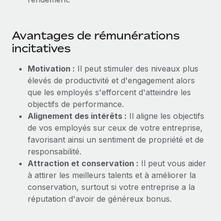
Création d’entité
Explorer le blog
Établissez des entités rapidement et en toute
conformité
Avantages de rémunérations
incitatives
BLOG
Mobilité et déménagement international
Organisez facilement le déménagement de vos
Motivation :
Il peut stimuler des niveaux plus
Mises à jour des produits de Remote :
employés
Intégrations Gusto et Xero et Gestion des
élevés de productivité et d'engagement alors
freelances Plus
que les employés s'efforcent d'atteindre les
Avantages sociaux
objectifs de performance.
Remote a toujours pour mission d'aider les entreprises de
Gérez facilement les avantages sociaux
Alignement des intérêts :
Il aligne les objectifs
toute taille à embaucher, gérer et payer...
de vos employés sur ceux de votre entreprise,
En savoir plus
favorisant ainsi un sentiment de propriété et de
responsabilité.
Attraction et conservation :
Il peut vous aider
Comment Phiture gère ses 55 employés
à attirer les meilleurs talents et à améliorer la
répartis dans 19 pays grâce à Remote
conservation, surtout si votre entreprise a la
Phiture, un leader notable du conseil en matière de
réputation d'avoir de généreux bonus.
croissance mobile internationale, encourage les...