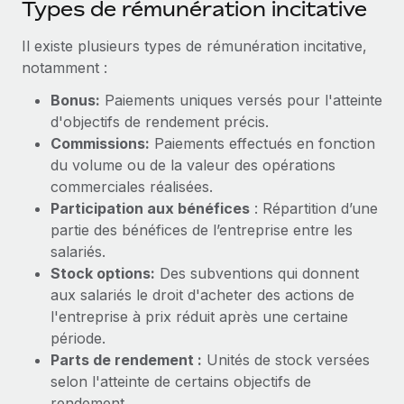
Types de rémunération incitative
Événements
Intégrez les RH à l’international de manière flexible
Salle de presse
Il existe plusieurs types de rémunération incitative,
Devenir partenaire
SERVICES
notamment :
Explorez avec nous vos opportunités de partenariat
Données sur les salaires et les talents
Demandez aux experts
Bonus:
Paiements uniques versés pour l'atteinte
Recevez des conseils d’experts sur les RH à
Remote Build
Bientôt disponible
Centre de ressources
d'objectifs de rendement précis.
l’international et la conformité
Conseil en intégrations et automatisations assistées par
Commissions:
Paiements effectués en fonction
l’IA
Obtenir de l’aide
du volume ou de la valeur des opérations
Contrôles d’antécédents
commerciales réalisées.
Simplifiez vos processus de présélection des
Voir toutes les ressources
Participation aux bénéfices
: Répartition d’une
candidats
ÉTUDES DE CAS
partie des bénéfices de l’entreprise entre les
Remote Watchtower
BLOG
salariés.
Gardez un temps d’avance sur les risques en
Stock options:
Des subventions qui donnent
Paie multipays
matière de conformité
aux salariés le droit d'acheter des actions de
l'entreprise à prix réduit après une certaine
EOR et PEO
Gestion des appareils
période.
Gestion des freelances
Achetez et suivez vos équipements informatiques
Parts de rendement :
Unités de stock versées
dans le monde entier
selon l'atteinte de certains objectifs de
Taxes
rendement.