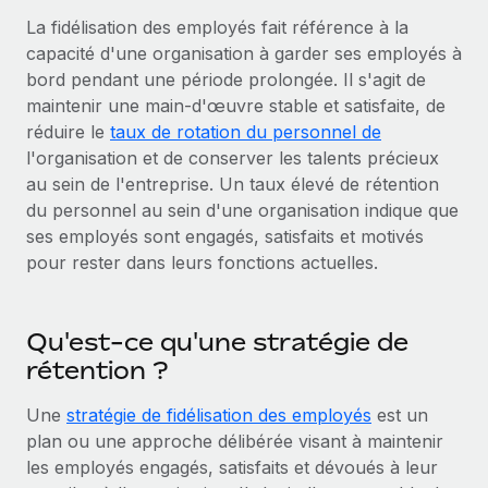
Gestion des freelances
Comparer Remote
pays
La fidélisation des employés fait référence à la
Connexion
Intégrez et gérez vos freelances partout dans le monde
Nederlands
Examinez notre service par rapport aux autres
capacité d'une organisation à garder ses employés à
Calculateur de paiement des freelances
bord pendant une période prolongée. Il s'agit de
PEO
Français
Découvrez les devises disponibles et les vitesses de
maintenir une main-d'œuvre stable et satisfaite, de
Sous-traitez les opérations complexes liées à l’emploi
CROISSANCE
paiement pour vos freelances internationaux
réduire le
taux de rotation du personnel de
Deutsch
Start-ups
l'organisation et de conserver les talents précieux
Des solutions agiles et internationales pour les RH et la
INFRASTRUCTURE
au sein de l'entreprise. Un taux élevé de rétention
APPRENDRE AVEC REMOTE
Español
paie des entreprises en pleine croissance
du personnel au sein d'une organisation indique que
Intégration Remote
Recherche et guides
ses employés sont engagés, satisfaits et motivés
Intégrez vos RH aux flux de travail en toute simplicité
Entreprises intermédiaires
Italiano
pour rester dans leurs fonctions actuelles.
Études de cas
Développez vos équipes avec des solutions RH sur
Plateforme
mesure
Português (Portugal)
Des fonctions RH clés intégrées pour votre équipe
Glossaire RH
Qu'est-ce qu'une stratégie de
Entreprise
Connecter
Nouveau
日本語
Checklists et modèles
rétention ?
Les RH à l’international pour les grandes entreprises
Connectez n'importe quel outil d’IA à Remote grâce à
Descriptions de postes
한국어
notre MCP
Une
stratégie de fidélisation des employés
est un
plan ou une approche délibérée visant à maintenir
TRAVAILLONS ENSEMBLE
Webinaires
Intégrations
中文（简体）
les employés engagés, satisfaits et dévoués à leur
Partenaires stratégiques de la tech
Rationalisez vos processus avec des outils essentiels