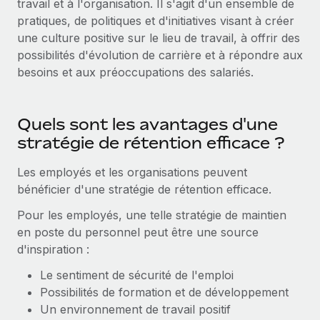
travail et à l'organisation. Il s'agit d'un ensemble de
Événements
Intégrez les RH à l’international de manière flexible
pratiques, de politiques et d'initiatives visant à créer
Salle de presse
une culture positive sur le lieu de travail, à offrir des
Devenir partenaire
SERVICES
possibilités d'évolution de carrière et à répondre aux
Explorez avec nous vos opportunités de partenariat
Données sur les salaires et les talents
Demandez aux experts
besoins et aux préoccupations des salariés.
Recevez des conseils d’experts sur les RH à
Remote Build
Bientôt disponible
Centre de ressources
l’international et la conformité
Conseil en intégrations et automatisations assistées par
l’IA
Quels sont les avantages d'une
Obtenir de l’aide
Contrôles d’antécédents
stratégie de rétention efficace ?
Simplifiez vos processus de présélection des
Voir toutes les ressources
candidats
ÉTUDES DE CAS
Les employés et les organisations peuvent
bénéficier d'une stratégie de rétention efficace.
Remote Watchtower
BLOG
Pour les employés, une telle stratégie de maintien
Gardez un temps d’avance sur les risques en
Paie multipays
en poste du personnel peut être une source
matière de conformité
d'inspiration :
EOR et PEO
Gestion des appareils
Le sentiment de sécurité de l'emploi
Gestion des freelances
Achetez et suivez vos équipements informatiques
Possibilités de formation et de développement
dans le monde entier
Un environnement de travail positif
Taxes