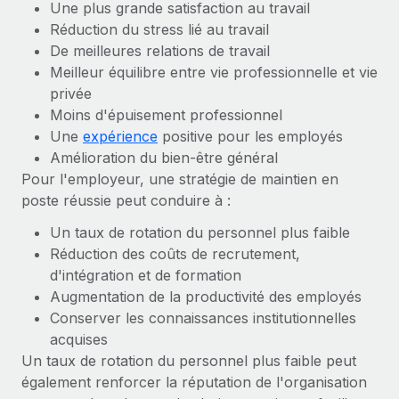
Une plus grande satisfaction au travail
Création d’entité
Explorer le blog
Réduction du stress lié au travail
Établissez des entités rapidement et en toute
De meilleures relations de travail
conformité
Meilleur équilibre entre vie professionnelle et vie
BLOG
Mobilité et déménagement international
privée
Moins d'épuisement professionnel
Organisez facilement le déménagement de vos
Mises à jour des produits de Remote :
Une
expérience
positive pour les employés
employés
Intégrations Gusto et Xero et Gestion des
Amélioration du bien-être général
freelances Plus
Avantages sociaux
Pour l'employeur, une stratégie de maintien en
Remote a toujours pour mission d'aider les entreprises de
Gérez facilement les avantages sociaux
poste réussie peut conduire à :
toute taille à embaucher, gérer et payer...
Un taux de rotation du personnel plus faible
En savoir plus
Réduction des coûts de recrutement,
d'intégration et de formation
Augmentation de la productivité des employés
Comment Phiture gère ses 55 employés
Conserver les connaissances institutionnelles
répartis dans 19 pays grâce à Remote
acquises
Phiture, un leader notable du conseil en matière de
Un taux de rotation du personnel plus faible peut
croissance mobile internationale, encourage les...
également renforcer la réputation de l'organisation