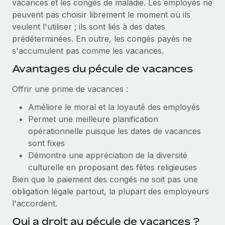
vacances et les congés de maladie. Les employés ne
Création d’entité
Explorer le blog
peuvent pas choisir librement le moment où ils
Établissez des entités rapidement et en toute
veulent l'utiliser ; ils sont liés à des dates
conformité
prédéterminées. En outre, les congés payés ne
BLOG
s'accumulent pas comme les vacances.
Mobilité et déménagement international
Organisez facilement le déménagement de vos
Avantages du pécule de vacances
Mises à jour des produits de Remote :
employés
Intégrations Gusto et Xero et Gestion des
Offrir une prime de vacances :
freelances Plus
Avantages sociaux
Remote a toujours pour mission d'aider les entreprises de
Améliore le moral et la loyauté des employés
Gérez facilement les avantages sociaux
toute taille à embaucher, gérer et payer...
Permet une meilleure planification
opérationnelle puisque les dates de vacances
En savoir plus
sont fixes
Démontre une appréciation de la diversité
culturelle en proposant des fêtes religieuses
Comment Phiture gère ses 55 employés
Bien que le paiement des congés ne soit pas une
répartis dans 19 pays grâce à Remote
obligation légale partout, la plupart des employeurs
Phiture, un leader notable du conseil en matière de
l'accordent.
croissance mobile internationale, encourage les...
Qui a droit au pécule de vacances ?