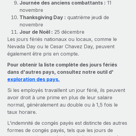
Événements
Journée des anciens combattants :
11
Intégrez les RH à l’international de manière flexible
novembre
Salle de presse
Devenir partenaire
Thanksgiving Day :
quatrième jeudi de
SERVICES
Explorez avec nous vos opportunités de partenariat
novembre
Données sur les salaires et les talents
Demandez aux experts
Jour de Noël :
25 décembre
Recevez des conseils d’experts sur les RH à
Remote Build
Bientôt disponible
Les jours fériés nationaux ou locaux, comme le
Centre de ressources
l’international et la conformité
Conseil en intégrations et automatisations assistées par
Nevada Day ou le Cesar Chavez Day, peuvent
l’IA
Obtenir de l’aide
également être pris en compte.
Contrôles d’antécédents
Simplifiez vos processus de présélection des
Pour obtenir la liste complète des jours fériés
Voir toutes les ressources
candidats
ÉTUDES DE CAS
dans d'autres pays, consultez notre outil d'
exploration des pays.
Remote Watchtower
BLOG
Si les employés travaillent un jour férié, ils peuvent
Gardez un temps d’avance sur les risques en
Paie multipays
avoir droit à une prime en plus de leur salaire
matière de conformité
normal, généralement au double ou à 1,5 fois le
EOR et PEO
taux horaire.
Gestion des appareils
Gestion des freelances
Achetez et suivez vos équipements informatiques
L'indemnité de congés payés est distincte des autres
dans le monde entier
formes de congés payés, tels que les jours de
Taxes