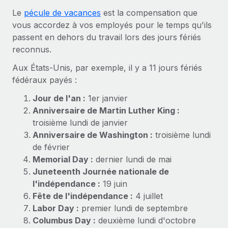
Gestion des freelances
Comparer Remote
pays
Le
pécule de vacances
est la compensation que
Connexion
Intégrez et gérez vos freelances partout dans le monde
Nederlands
Examinez notre service par rapport aux autres
vous accordez à vos employés pour le temps qu'ils
Calculateur de paiement des freelances
passent en dehors du travail lors des jours fériés
PEO
Français
Découvrez les devises disponibles et les vitesses de
reconnus.
Sous-traitez les opérations complexes liées à l’emploi
CROISSANCE
paiement pour vos freelances internationaux
Aux États-Unis, par exemple, il y a 11 jours fériés
Deutsch
Start-ups
fédéraux payés :
Des solutions agiles et internationales pour les RH et la
INFRASTRUCTURE
APPRENDRE AVEC REMOTE
Español
paie des entreprises en pleine croissance
Jour de l'an :
1er janvier
Intégration Remote
Recherche et guides
Anniversaire de Martin Luther King :
Intégrez vos RH aux flux de travail en toute simplicité
Entreprises intermédiaires
Italiano
troisième lundi de janvier
Études de cas
Développez vos équipes avec des solutions RH sur
Plateforme
Anniversaire de Washington :
troisième lundi
mesure
Português (Portugal)
Des fonctions RH clés intégrées pour votre équipe
de février
Glossaire RH
Memorial Day :
dernier lundi de mai
Entreprise
Connecter
Nouveau
日本語
Checklists et modèles
Juneteenth Journée nationale de
Les RH à l’international pour les grandes entreprises
Connectez n'importe quel outil d’IA à Remote grâce à
l'indépendance :
19 juin
Descriptions de postes
한국어
notre MCP
Fête de l'indépendance :
4 juillet
TRAVAILLONS ENSEMBLE
Labor Day :
premier lundi de septembre
Webinaires
Intégrations
中文（简体）
Columbus Day :
deuxième lundi d'octobre
Partenaires stratégiques de la tech
Rationalisez vos processus avec des outils essentiels