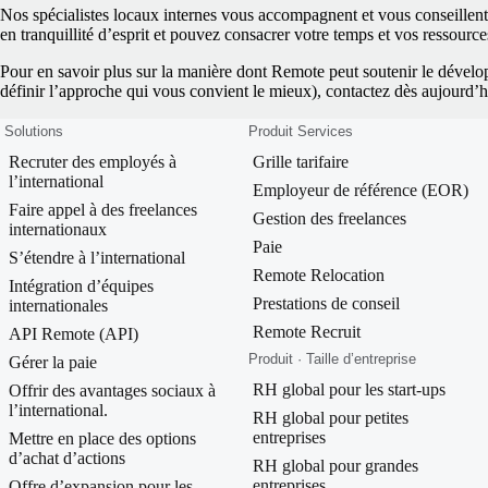
Nos spécialistes locaux internes vous accompagnent et vous conseillen
en tranquillité d’esprit et pouvez consacrer votre temps et vos ressources
Pour en savoir plus sur la manière dont Remote peut soutenir le dévelo
définir l’approche qui vous convient le mieux), contactez dès aujourd’h
Solutions
Produit Services
Recruter des employés à
Grille tarifaire
l’international
Employeur de référence (EOR)
Faire appel à des freelances
Gestion des freelances
internationaux
Paie
S’étendre à l’international
Remote Relocation
Intégration d’équipes
Prestations de conseil
internationales
Remote Recruit
API Remote (API)
Produit · Taille d’entreprise
Gérer la paie
RH global pour les start-ups
Offrir des avantages sociaux à
l’international.
RH global pour petites
entreprises
Mettre en place des options
d’achat d’actions
RH global pour grandes
entreprises
Offre d’expansion pour les