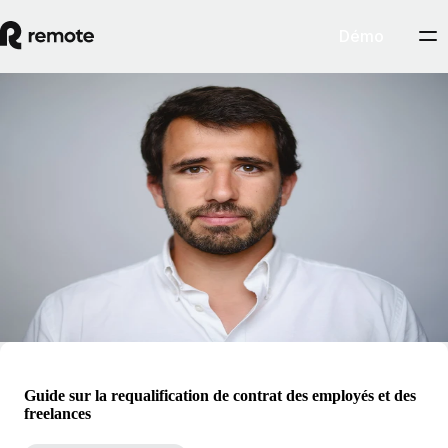
Démo
Blog
Pedro Barros
Pedro occupe les fonctions de SVP, General Manager of Contractors
chez Remote. Sa carrière a débuté dans la banque d'investissement et la
stratégie dans les domaines de la technologie, des médias et des
télécommunications. Ces dernières années, Pedro Barros s'est
concentré sur les entreprises technologiques à forte croissance. Il a
également été responsable des finances chez Codacy.
Guide sur la requalification de contrat des employés et des
freelances