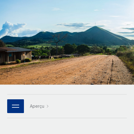
Gestion des freelances
Comparer Remote
pays
Connexion
Intégrez et gérez vos freelances partout dans le monde
Nederlands
Examinez notre service par rapport aux autres
Calculateur de paiement des freelances
PEO
Français
Découvrez les devises disponibles et les vitesses de
Sous-traitez les opérations complexes liées à l’emploi
CROISSANCE
paiement pour vos freelances internationaux
Deutsch
Start-ups
Des solutions agiles et internationales pour les RH et la
INFRASTRUCTURE
APPRENDRE AVEC REMOTE
Español
paie des entreprises en pleine croissance
Intégration Remote
Recherche et guides
Intégrez vos RH aux flux de travail en toute simplicité
Entreprises intermédiaires
Italiano
Études de cas
Développez vos équipes avec des solutions RH sur
Plateforme
mesure
Português (Portugal)
Des fonctions RH clés intégrées pour votre équipe
Glossaire RH
Entreprise
Connecter
Nouveau
日本語
Checklists et modèles
Les RH à l’international pour les grandes entreprises
Connectez n'importe quel outil d’IA à Remote grâce à
Aperçu
Descriptions de postes
한국어
notre MCP
TRAVAILLONS ENSEMBLE
Webinaires
Intégrations
中文（简体）
Partenaires stratégiques de la tech
Rationalisez vos processus avec des outils essentiels