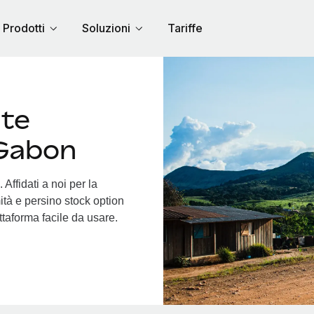
Prodotti
Soluzioni
Tariffe
nte
 Gabon
Affidati a noi per la
ità e persino stock option
attaforma facile da usare.