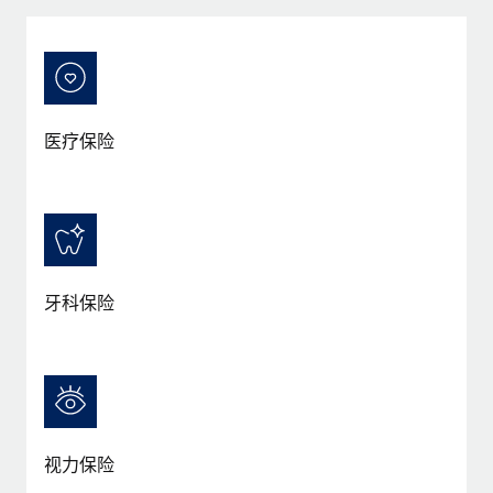
服务
薪金与人才洞察
Remote Build
即将推出
咨询专家
集成与人工智能自动化咨询
洞察中心
获得全球人力资源与合规方面的专家帮助
获得支持
背景调查
案例研究
医疗保险
简化候选人筛选流程
查看全部资源
Cultivating a Thriving Remote-First Culture in
Partnership with Remote
合规守望台
防范合规风险
博客
At a glance Discover the evolution of TheyDo, a pioneering
journey management platform that has...
设备管理
Why owned entities are key to maintaining
EOR compliance
在全球范围内配置和跟踪 IT 设备
牙科保险
了解更多
As the global workforce continues to expand in response
实体设立
to the demands of today’s labor market, the...
快速建立合规实体
Reverse Tech's strategic partnership with
Remote for contractor management and
了解更多
人员调配与搬迁
payroll
轻松搬迁员工
Reverse Tech at a glance Health and wellness startup,
视力保险
What a Workday global payroll implementation
Reverse Tech, partnered with Remote to manage...