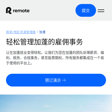
提交
首页
国家/地区资源管理器
加蓬
产品
轻松管理加蓬的雇佣事务
解决方案
全球招聘
让在加蓬就业变得轻松。让我们为您在加蓬的团队处理薪资、福
利、税务、合规事务，甚至股票期权，所有服务都集成在一个易
全球薪资管理
资源
于使用的平台上。
覆盖全球
轻松运行合规薪资
国家/地区资源管理器
定价
工具与计算器
第三方雇佣托管服务
按国家/地区查找全球雇佣支持
预订演示
零实体成本实现全球扩张
误分类风险计算工具
美国各州浏览器
按国家/地区检查员工误分类风险
第三方合同工托管服务
简化美国各州的招聘
中文（简体）
全球合规聘用合同工
员工成本计算器
Remote 无惧对比
计算任何国家的员工总成本
合同工管理
English
了解我们的竞争优势