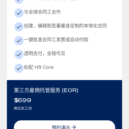
与全球合同工合作
创建、编辑和签署量身定制的本地化合同
一键批准合同工发票或自动付款
透明支付，全程可见
标配 HR Core
第三方雇佣托管服务 (EOR)
$
699
每位员工/月
预约演示