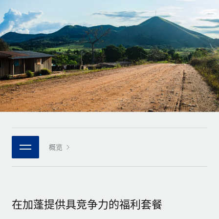
全球合同工入职与管理
合同工薪酬结算计算器
登录
Nederlands
探索全球合同工的结算货币选项与结算速度
PEO
成长阶段
外包复杂雇佣任务
Français
初创企业
通过 REMOTE 学习
为成长型企业量身打造的全球敏捷型人力资源与薪资解决方案
Deutsch
研究与指引
基础设施
中型市场
Remote Embedded
案例研究
通过定制化人力资源解决方案扩展团队
Español
将人力资源无缝融入工作流程
人力资源术语表
企业
Italiano
平台
面向大型企业的全球化人力资源服务
核对表和模板
团队的内置核心人力资源功能
Português (Portugal)
职位描述库
连接
概览
新的
与我们携手合作
日本語
使用我们的 MCP 将任何人工智能工具与 Remote 平台相连
战略技术合作伙伴
网络研讨会
集成
灵活地将全球人力资源嵌入您的平台
한국어
活动
借助核心业务工具简化流程
成为合作伙伴
在加蓬提供具竞争力的福利套餐
中文（简体）
新闻室
与我们共探合作机遇