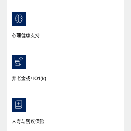
福利
actually looks like
轻松管理员工福利
了解更多
Most teams hear "payroll implementation" and picture a
six-month project with a dedicated team....
了解更多
心理健康支持
养老金或401(k)
人寿与残疾保险