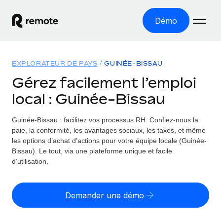
Démo
Accueil
EXPLORATEUR DE PAYS
GUINÉE-BISSAU
Les produits
Gérez facilement l’emploi
local : Guinée-Bissau
Solutions
EMPLOI À L’INTERNATIONAL
Paie multipays
Guinée-Bissau : facilitez vos processus RH.
Confiez-nous la
Ressources
COUVERTURE MONDIALE
Gérez la paie facilement et en toute conformité
paie, la conformité, les avantages sociaux, les taxes, et même
Explorateur de pays
les options d’achat d’actions pour votre équipe locale (Guinée-
Tarification
OUTILS & CALCULATEURS
Employer of record
Bissau). Le tout, via une plateforme unique et facile
Toutes les informations sur l’emploi à l’international,
Développez-vous à l’international sans frais liés aux
d’utilisation.
Outil de calcul du risque de requalification de
pays par pays
entités
contrat
Explorateur des États-Unis (par État)
Évaluez le risque de requalification de contrat par pays
Français
Pilotage 360 des freelances
Demander une démo
Simplifiez l’embauche à travers les différents États des
Sollicitez vos freelances en toute conformité part
Calculateur du coût des employés
États-Unis
English
Calculez le coût total des employés dans n’importe quel