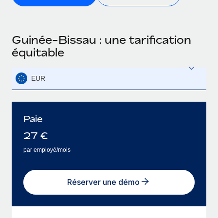
Guinée-Bissau : une tarification
équitable
EUR
Paie
27
€
par employé/mois
Réserver une démo