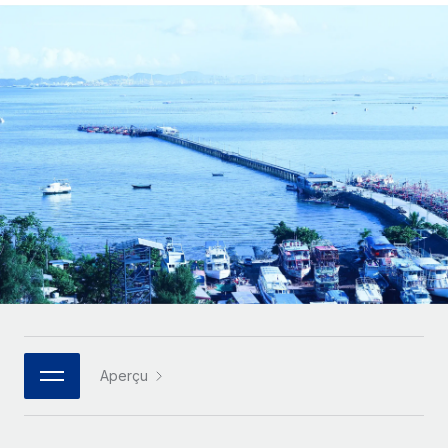
Gestion des freelances
Comparer Remote
pays
Connexion
Intégrez et gérez vos freelances partout dans le monde
Nederlands
Examinez notre service par rapport aux autres
Calculateur de paiement des freelances
PEO
Français
Découvrez les devises disponibles et les vitesses de
Sous-traitez les opérations complexes liées à l’emploi
CROISSANCE
paiement pour vos freelances internationaux
Deutsch
Start-ups
Des solutions agiles et internationales pour les RH et la
INFRASTRUCTURE
APPRENDRE AVEC REMOTE
Español
paie des entreprises en pleine croissance
Intégration Remote
Recherche et guides
Intégrez vos RH aux flux de travail en toute simplicité
Entreprises intermédiaires
Italiano
Études de cas
Développez vos équipes avec des solutions RH sur
Plateforme
mesure
Português (Portugal)
Des fonctions RH clés intégrées pour votre équipe
Glossaire RH
Entreprise
Connecter
Nouveau
日本語
Checklists et modèles
Les RH à l’international pour les grandes entreprises
Connectez n'importe quel outil d’IA à Remote grâce à
Descriptions de postes
한국어
notre MCP
Aperçu
TRAVAILLONS ENSEMBLE
Webinaires
Intégrations
中文（简体）
Partenaires stratégiques de la tech
Rationalisez vos processus avec des outils essentiels