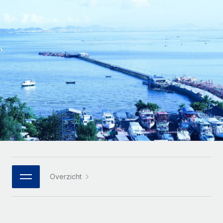
Zzp'ers internationaal onboarden en beheren
Betalingscalculator voor zzp'ers
Inloggen
Nederlands
Ontdek valuta-opties en betaalsnelheden voor
PEO
GROEIFASE
internationale zzp'ers
Ingewikkelde HR-taken eenvoudig uitbesteden
Français
Start-ups
Flexibele global HR en payroll solutions voor groeiende
LEREN MET REMOTE
Deutsch
bedrijven
INFRASTRUCTUUR
Onderzoek en gidsen
Remote Embedded
Mid-market
Español
HR naadloos in workflows integreren
Casestudy's
Teams uitbreiden met HR solutions op maat
Italiano
Platform
HR-woordenlijst
Enterprise
Ingebouwde essentiële HR-functies voor je team
Global HR voor grote bedrijven
Português (Portugal)
Checklists en templates
Verbinden
Nieuw
Bibliotheek met functiebeschrijvingen
日本語
AI-tools koppelen aan Remote met onze MCP
WERK MET ONS SAMEN
Overzicht
Strategische technologiepartners
Webinars
Integraties
한국어
Integreer global HR flexibel in je platform
Processen stroomlijnen met essentiële zakelijke tools
Evenementen
中文（简体）
Een partner worden
Newsroom