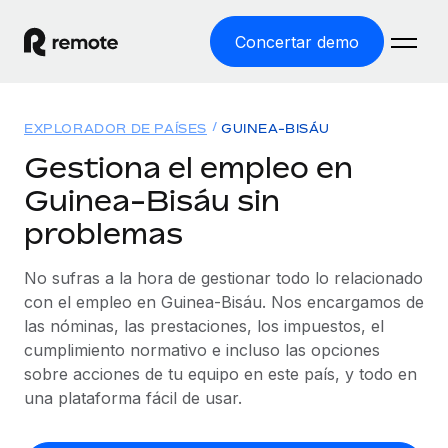
Concertar demo
Inicio
EXPLORADOR DE PAÍSES
GUINEA-BISÁU
Productos
Gestiona el empleo en
Guinea-Bisáu sin
Soluciones
EMPLEO GLOBAL
problemas
Nómina global
Recursos
COBERTURA MUNDIAL
Gestiona las nóminas de forma sencilla y conforme a la
No sufras a la hora de gestionar todo lo relacionado
Explorador de países
legalidad.
Precios
con el empleo en Guinea-Bisáu. Nos encargamos de
HERRAMIENTAS Y CALCULADORAS
Consulta el soporte del empleo global según el país.
las nóminas, las prestaciones, los impuestos, el
Employer of Record
Calculadora del riesgo de clasificación errónea
cumplimiento normativo e incluso las opciones
Explorador estatal de EE. UU.
Expándete en todo el mundo sin gastar en entidades.
Consulta el riesgo de clasificación errónea por país.
sobre acciones de tu equipo en este país, y todo en
Simplifica la contratación en todos los estados de EE.
Español
Contractor of Record
una plataforma fácil de usar.
Calculadora del coste por empleado
UU.
Contrata a autónomos en cualquier parte del mundo
Calcula lo que cuestan los empleados en total en
English
Comparador de Remote
cumpliendo la normativa.
cualquier país.