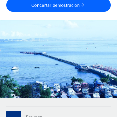
Compáranos con otras empresas.
Concertar demostración
Iniciar sesión
Contractor Management
Nederlands
Calculadora de pagos a autónomos
Integra y gestiona a autónomos globalmente.
Descubre opciones de divisas y tiempos de pago para
ETAPAS DE CRECIMIENTO
Français
autónomos globales.
PEO
Startups
Externaliza tareas laborales complejas.
Deutsch
Soluciones ágiles de RR. HH. globales y nóminas para
APRENDIZAJE CON REMOTE
empresas en crecimiento.
Español
Guías y recursos
INFRAESTRUCTURA
Mediana empresa
Conexión Remote
Casos prácticos
Amplía tu equipo con soluciones de RR. HH.
Italiano
Integra los RR. HH. en tus flujos de trabajo sin
personalizadas.
Glosario de RR. HH.
complicaciones.
Português (Portugal)
Empresa
Listas de verificación y plantillas
Plataforma
RR. HH. globales para grandes empresas.
日本語
Funciones esenciales de RR. HH. integradas para tu
Biblioteca de descripciones de puestos
equipo.
한국어
ASOCIARSE
Webinarios
Conectar
Nuevo
Socios tecnológicos estratégicos
中文（简体）
Conecta cualquier herramienta de IA con Remote
Eventos
Integra la gestión de los RR. HH. globales en tu
mediante nuestro MCP.
Resumen