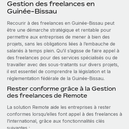
Événements
Gestion des freelances en
Intégrez les RH à l’international de manière flexible
Guinée-Bissau
Salle de presse
Devenir partenaire
SERVICES
Recourir à des freelances en Guinée-Bissau peut
Explorez avec nous vos opportunités de partenariat
Données sur les salaires et les talents
Demandez aux experts
être une démarche stratégique et rentable pour
Recevez des conseils d’experts sur les RH à
Remote Build
Bientôt disponible
permettre aux entreprises de mener à bien des
Centre de ressources
l’international et la conformité
Conseil en intégrations et automatisations assistées par
projets, sans les obligations liées à l’embauche de
l’IA
Obtenir de l’aide
salariés à temps plein. Qu’il s’agisse de faire appel à
Contrôles d’antécédents
des freelances pour des services spécialisés ou de
Simplifiez vos processus de présélection des
Voir toutes les ressources
travailler avec des sous-traitants sur divers projets,
candidats
ÉTUDES DE CAS
il est essentiel de comprendre la législation et la
réglementation fédérale de la Guinée-Bissau.
Remote Watchtower
BLOG
Comment Weaviate, l'as de l'IA, a développé
ses effectifs de 120 % avec Remote
Gardez un temps d’avance sur les risques en
Rester conforme grâce à la Gestion
Paie multipays
matière de conformité
des freelances de Remote
Weaviate en bref Weaviate crée des infrastructures open
EOR et PEO
source et AI-first. Sa mission est...
Gestion des appareils
La solution Remote aide les entreprises à rester
Gestion des freelances
Achetez et suivez vos équipements informatiques
conformes lorsqu’elles font appel à des freelances à
En savoir plus
dans le monde entier
l’international, grâce aux fonctionnalités clés
Taxes
suivantes :