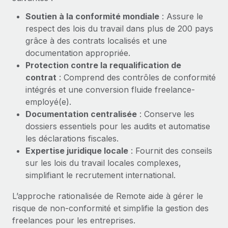
Création d’entité
Intégration Remote x BambooHR : du local à
Explorer le blog
Soutien à la conformité mondiale
: Assure le
Établissez des entités rapidement et en toute
l’international, le recrutement sans changer de
respect des lois du travail dans plus de 200 pays
plateforme
conformité
grâce à des contrats localisés et une
Impact Les clients BambooHR peuvent désormais
BLOG
documentation appropriée.
Mobilité et déménagement international
embaucher et gérer les employés internationaux...
Protection contre la requalification de
Organisez facilement le déménagement de vos
Mises à jour des produits de Remote :
contrat
: Comprend des contrôles de conformité
En savoir plus
employés
Intégrations Gusto et Xero et Gestion des
intégrés et une conversion fluide freelance-
freelances Plus
Avantages sociaux
employé(e).
Remote a toujours pour mission d'aider les entreprises de
Gérez facilement les avantages sociaux
Documentation centralisée
: Conserve les
toute taille à embaucher, gérer et payer...
dossiers essentiels pour les audits et automatise
les déclarations fiscales.
En savoir plus
Expertise juridique locale
: Fournit des conseils
sur les lois du travail locales complexes,
simplifiant le recrutement international.
Comment Phiture gère ses 55 employés
répartis dans 19 pays grâce à Remote
L’approche rationalisée de Remote aide à gérer le
Phiture, un leader notable du conseil en matière de
risque de non-conformité et simplifie la gestion des
croissance mobile internationale, encourage les...
freelances pour les entreprises.