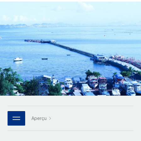
Gestion des freelances
Comparer Remote
pays
Connexion
Intégrez et gérez vos freelances partout dans le monde
Nederlands
Examinez notre service par rapport aux autres
Calculateur de paiement des freelances
PEO
Français
Découvrez les devises disponibles et les vitesses de
Sous-traitez les opérations complexes liées à l’emploi
CROISSANCE
paiement pour vos freelances internationaux
Deutsch
Start-ups
Des solutions agiles et internationales pour les RH et la
INFRASTRUCTURE
APPRENDRE AVEC REMOTE
Español
paie des entreprises en pleine croissance
Intégration Remote
Recherche et guides
Intégrez vos RH aux flux de travail en toute simplicité
Entreprises intermédiaires
Italiano
Études de cas
Développez vos équipes avec des solutions RH sur
Plateforme
mesure
Português (Portugal)
Des fonctions RH clés intégrées pour votre équipe
Glossaire RH
Entreprise
Connecter
Nouveau
日本語
Checklists et modèles
Les RH à l’international pour les grandes entreprises
Connectez n'importe quel outil d’IA à Remote grâce à
Descriptions de postes
한국어
notre MCP
Aperçu
TRAVAILLONS ENSEMBLE
Webinaires
Intégrations
中文（简体）
Partenaires stratégiques de la tech
Rationalisez vos processus avec des outils essentiels