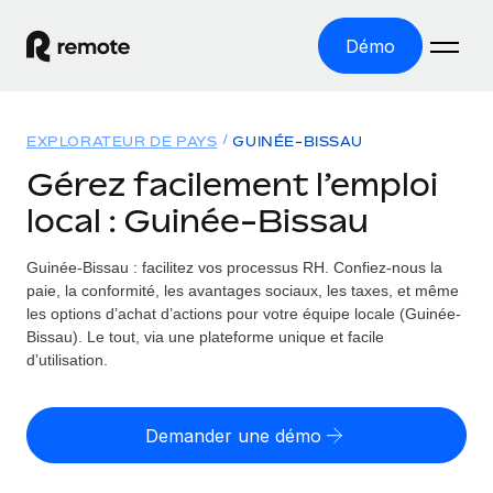
Démo
Accueil
EXPLORATEUR DE PAYS
GUINÉE-BISSAU
Les produits
Gérez facilement l’emploi
local : Guinée-Bissau
Solutions
EMPLOI À L’INTERNATIONAL
Paie multipays
Guinée-Bissau : facilitez vos processus RH.
Confiez-nous la
Ressources
COUVERTURE MONDIALE
Gérez la paie facilement et en toute conformité
paie, la conformité, les avantages sociaux, les taxes, et même
Explorateur de pays
les options d’achat d’actions pour votre équipe locale (Guinée-
Tarification
OUTILS & CALCULATEURS
Employer of record
Bissau). Le tout, via une plateforme unique et facile
Toutes les informations sur l’emploi à l’international,
Développez-vous à l’international sans frais liés aux
d’utilisation.
Outil de calcul du risque de requalification de
pays par pays
entités
contrat
Explorateur des États-Unis (par État)
Évaluez le risque de requalification de contrat par pays
Français
Pilotage 360 des freelances
Demander une démo
Simplifiez l’embauche à travers les différents États des
Sollicitez vos freelances en toute conformité part
Calculateur du coût des employés
États-Unis
English
Calculez le coût total des employés dans n’importe quel