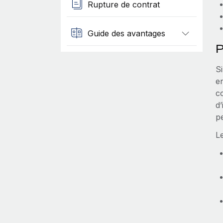
Rupture de contrat
Guide des avantages
P
S
e
c
d’
p
L