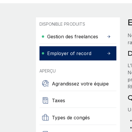
DISPONIBLE PRODUITS
N
Gestion des freelances
r
D
Employer of record
L
APERÇU
No
p
Agrandissez votre équipe
RH
Q
Taxes
Un
Types de congés