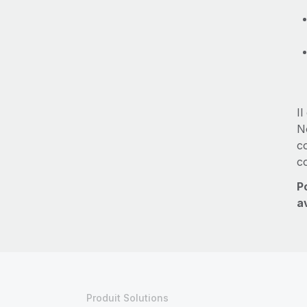
I
No
c
c
P
a
Produit Solutions