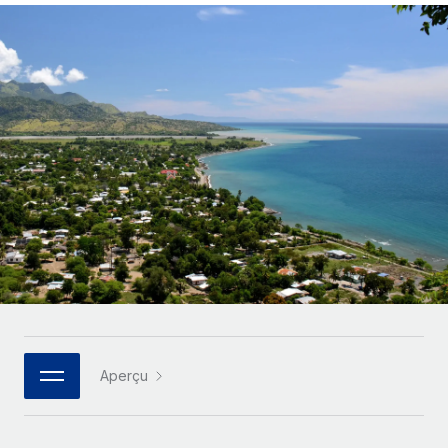
Gestion des freelances
Comparer Remote
pays
Connexion
Intégrez et gérez vos freelances partout dans le monde
Nederlands
Examinez notre service par rapport aux autres
Calculateur de paiement des freelances
PEO
Français
Découvrez les devises disponibles et les vitesses de
Sous-traitez les opérations complexes liées à l’emploi
CROISSANCE
paiement pour vos freelances internationaux
Deutsch
Start-ups
Des solutions agiles et internationales pour les RH et la
INFRASTRUCTURE
APPRENDRE AVEC REMOTE
Español
paie des entreprises en pleine croissance
Intégration Remote
Recherche et guides
Intégrez vos RH aux flux de travail en toute simplicité
Entreprises intermédiaires
Italiano
Études de cas
Développez vos équipes avec des solutions RH sur
Plateforme
mesure
Português (Portugal)
Des fonctions RH clés intégrées pour votre équipe
Glossaire RH
Entreprise
Connecter
Nouveau
日本語
Checklists et modèles
Les RH à l’international pour les grandes entreprises
Connectez n'importe quel outil d’IA à Remote grâce à
Descriptions de postes
한국어
notre MCP
Aperçu
TRAVAILLONS ENSEMBLE
Webinaires
Intégrations
中文（简体）
Partenaires stratégiques de la tech
Rationalisez vos processus avec des outils essentiels