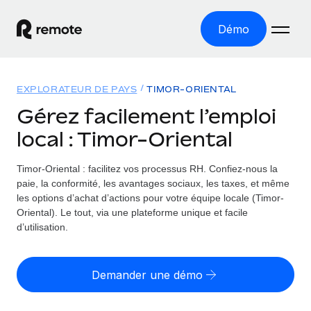
Démo
Accueil
EXPLORATEUR DE PAYS
TIMOR-ORIENTAL
Les produits
Gérez facilement l’emploi
local : Timor-Oriental
Solutions
EMPLOI À L’INTERNATIONAL
Paie multipays
Timor-Oriental : facilitez vos processus RH.
Confiez-nous la
Ressources
COUVERTURE MONDIALE
Gérez la paie facilement et en toute conformité
paie, la conformité, les avantages sociaux, les taxes, et même
Explorateur de pays
les options d’achat d’actions pour votre équipe locale (Timor-
Tarification
OUTILS & CALCULATEURS
Employer of record
Oriental). Le tout, via une plateforme unique et facile
Toutes les informations sur l’emploi à l’international,
Développez-vous à l’international sans frais liés aux
d’utilisation.
Outil de calcul du risque de requalification de
pays par pays
entités
contrat
Explorateur des États-Unis (par État)
Évaluez le risque de requalification de contrat par pays
Français
Pilotage 360 des freelances
Demander une démo
Simplifiez l’embauche à travers les différents États des
Sollicitez vos freelances en toute conformité part
Calculateur du coût des employés
États-Unis
English
Calculez le coût total des employés dans n’importe quel