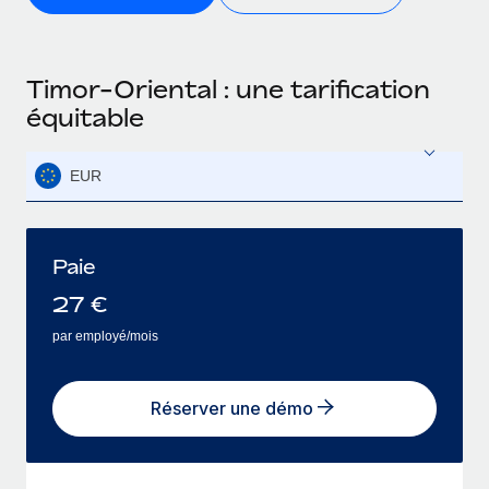
Timor-Oriental : une tarification
équitable
EUR
Paie
27
€
par employé/mois
Réserver une démo