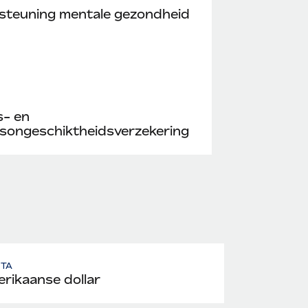
steuning mentale gezondheid
s- en
songeschiktheidsverzekering
UTA
rikaanse dollar