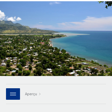
Gestion des freelances
Comparer Remote
pays
Connexion
Intégrez et gérez vos freelances partout dans le monde
Nederlands
Examinez notre service par rapport aux autres
Calculateur de paiement des freelances
PEO
Français
Découvrez les devises disponibles et les vitesses de
Sous-traitez les opérations complexes liées à l’emploi
CROISSANCE
paiement pour vos freelances internationaux
Deutsch
Start-ups
Des solutions agiles et internationales pour les RH et la
INFRASTRUCTURE
APPRENDRE AVEC REMOTE
Español
paie des entreprises en pleine croissance
Intégration Remote
Recherche et guides
Intégrez vos RH aux flux de travail en toute simplicité
Entreprises intermédiaires
Italiano
Études de cas
Développez vos équipes avec des solutions RH sur
Plateforme
mesure
Português (Portugal)
Des fonctions RH clés intégrées pour votre équipe
Glossaire RH
Entreprise
Connecter
Nouveau
日本語
Checklists et modèles
Les RH à l’international pour les grandes entreprises
Connectez n'importe quel outil d’IA à Remote grâce à
Descriptions de postes
한국어
notre MCP
Aperçu
TRAVAILLONS ENSEMBLE
Webinaires
Intégrations
中文（简体）
Partenaires stratégiques de la tech
Rationalisez vos processus avec des outils essentiels