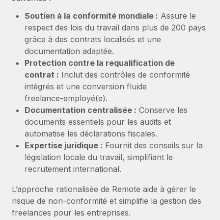
Création d’entité
Intégration Remote x BambooHR : du local à
Explorer le blog
Soutien à la conformité mondiale :
Assure le
Établissez des entités rapidement et en toute
l’international, le recrutement sans changer de
respect des lois du travail dans plus de 200 pays
plateforme
conformité
grâce à des contrats localisés et une
Impact Les clients BambooHR peuvent désormais
BLOG
documentation adaptée.
Mobilité et déménagement international
embaucher et gérer les employés internationaux...
Protection contre la requalification de
Organisez facilement le déménagement de vos
Mises à jour des produits de Remote :
contrat :
Inclut des contrôles de conformité
En savoir plus
employés
Intégrations Gusto et Xero et Gestion des
intégrés et une conversion fluide
freelances Plus
Avantages sociaux
freelance‑employé(e).
Remote a toujours pour mission d'aider les entreprises de
Gérez facilement les avantages sociaux
Documentation centralisée :
Conserve les
toute taille à embaucher, gérer et payer...
documents essentiels pour les audits et
automatise les déclarations fiscales.
En savoir plus
Expertise juridique :
Fournit des conseils sur la
législation locale du travail, simplifiant le
recrutement international.
Comment Phiture gère ses 55 employés
répartis dans 19 pays grâce à Remote
L’approche rationalisée de Remote aide à gérer le
Phiture, un leader notable du conseil en matière de
risque de non‑conformité et simplifie la gestion des
croissance mobile internationale, encourage les...
freelances pour les entreprises.