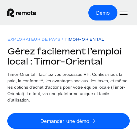
Démo
Accueil
EXPLORATEUR DE PAYS
TIMOR-ORIENTAL
Les produits
Gérez facilement l’emploi
local : Timor-Oriental
Solutions
EMPLOI À L’INTERNATIONAL
Paie multipays
Timor-Oriental : facilitez vos processus RH.
Confiez-nous la
Ressources
COUVERTURE MONDIALE
Gérez la paie facilement et en toute conformité
paie, la conformité, les avantages sociaux, les taxes, et même
Explorateur de pays
les options d’achat d’actions pour votre équipe locale (Timor-
Tarification
OUTILS & CALCULATEURS
Employer of record
Oriental). Le tout, via une plateforme unique et facile
Toutes les informations sur l’emploi à l’international,
Développez-vous à l’international sans frais liés aux
d’utilisation.
Outil de calcul du risque de requalification de
pays par pays
entités
contrat
Explorateur des États-Unis (par État)
Évaluez le risque de requalification de contrat par pays
Français
Pilotage 360 des freelances
Demander une démo
Simplifiez l’embauche à travers les différents États des
Sollicitez vos freelances en toute conformité part
Calculateur du coût des employés
États-Unis
English
Calculez le coût total des employés dans n’importe quel