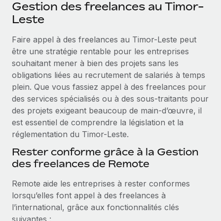
Événements
Gestion des freelances au Timor-
Intégrez les RH à l’international de manière flexible
Leste
Salle de presse
Devenir partenaire
SERVICES
Faire appel à des freelances au Timor-Leste peut
Explorez avec nous vos opportunités de partenariat
Données sur les salaires et les talents
Demandez aux experts
être une stratégie rentable pour les entreprises
Recevez des conseils d’experts sur les RH à
Remote Build
Bientôt disponible
souhaitant mener à bien des projets sans les
Centre de ressources
l’international et la conformité
Conseil en intégrations et automatisations assistées par
obligations liées au recrutement de salariés à temps
l’IA
Obtenir de l’aide
plein. Que vous fassiez appel à des freelances pour
Contrôles d’antécédents
des services spécialisés ou à des sous-traitants pour
Simplifiez vos processus de présélection des
Voir toutes les ressources
des projets exigeant beaucoup de main-d’œuvre, il
candidats
ÉTUDES DE CAS
est essentiel de comprendre la législation et la
réglementation du Timor-Leste.
Remote Watchtower
BLOG
Comment Weaviate, l'as de l'IA, a développé
ses effectifs de 120 % avec Remote
Gardez un temps d’avance sur les risques en
Rester conforme grâce à la Gestion
Paie multipays
matière de conformité
des freelances de Remote
Weaviate en bref Weaviate crée des infrastructures open
EOR et PEO
source et AI-first. Sa mission est...
Gestion des appareils
Remote aide les entreprises à rester conformes
Gestion des freelances
Achetez et suivez vos équipements informatiques
lorsqu’elles font appel à des freelances à
En savoir plus
dans le monde entier
l’international, grâce aux fonctionnalités clés
Taxes
suivantes :