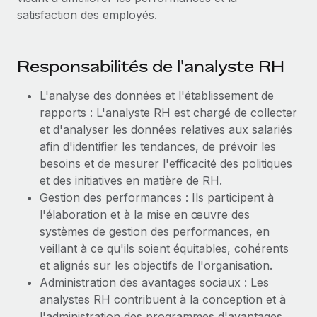
Création d’entité
satisfaction des employés.
Explorer le blog
Établissez des entités rapidement et en toute
conformité
Responsabilités de l'analyste RH
BLOG
Mobilité et déménagement international
Organisez facilement le déménagement de vos
L'analyse des données et l'établissement de
Mises à jour des produits de Remote :
employés
Intégrations Gusto et Xero et Gestion des
rapports : L'analyste RH est chargé de collecter
freelances Plus
et d'analyser les données relatives aux salariés
Avantages sociaux
afin d'identifier les tendances, de prévoir les
Remote a toujours pour mission d'aider les entreprises de
Gérez facilement les avantages sociaux
besoins et de mesurer l'efficacité des politiques
toute taille à embaucher, gérer et payer...
et des initiatives en matière de RH.
En savoir plus
Gestion des performances : Ils participent à
l'élaboration et à la mise en œuvre des
systèmes de gestion des performances, en
Comment Phiture gère ses 55 employés
veillant à ce qu'ils soient équitables, cohérents
répartis dans 19 pays grâce à Remote
et alignés sur les objectifs de l'organisation.
Phiture, un leader notable du conseil en matière de
Administration des avantages sociaux : Les
croissance mobile internationale, encourage les...
analystes RH contribuent à la conception et à
l'administration des programmes d'avantages