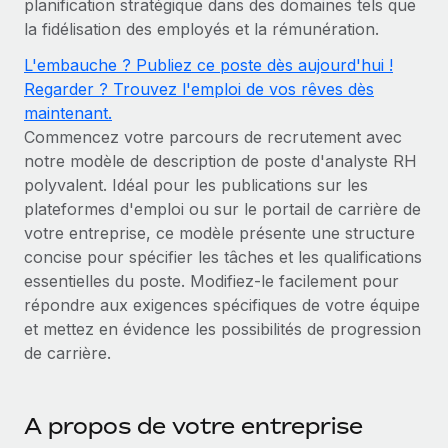
planification stratégique dans des domaines tels que
Gestion des freelances
Comparer Remote
pays
la fidélisation des employés et la rémunération.
Connexion
Intégrez et gérez vos freelances partout dans le monde
Nederlands
Examinez notre service par rapport aux autres
Calculateur de paiement des freelances
L'embauche ? Publiez ce poste dès aujourd'hui !
PEO
Français
Regarder ? Trouvez l'emploi de vos rêves dès
Découvrez les devises disponibles et les vitesses de
Sous-traitez les opérations complexes liées à l’emploi
CROISSANCE
maintenant.
paiement pour vos freelances internationaux
Deutsch
Commencez votre parcours de recrutement avec
Start-ups
notre modèle de description de poste d'analyste RH
Des solutions agiles et internationales pour les RH et la
INFRASTRUCTURE
APPRENDRE AVEC REMOTE
Español
polyvalent. Idéal pour les publications sur les
paie des entreprises en pleine croissance
Intégration Remote
plateformes d'emploi ou sur le portail de carrière de
Recherche et guides
Intégrez vos RH aux flux de travail en toute simplicité
Entreprises intermédiaires
Italiano
votre entreprise, ce modèle présente une structure
Études de cas
Développez vos équipes avec des solutions RH sur
concise pour spécifier les tâches et les qualifications
Plateforme
mesure
Português (Portugal)
essentielles du poste. Modifiez-le facilement pour
Des fonctions RH clés intégrées pour votre équipe
Glossaire RH
répondre aux exigences spécifiques de votre équipe
Entreprise
Connecter
Nouveau
日本語
et mettez en évidence les possibilités de progression
Checklists et modèles
Les RH à l’international pour les grandes entreprises
Connectez n'importe quel outil d’IA à Remote grâce à
de carrière.
Descriptions de postes
한국어
notre MCP
TRAVAILLONS ENSEMBLE
Webinaires
Intégrations
中文（简体）
A propos de votre entreprise
Partenaires stratégiques de la tech
Rationalisez vos processus avec des outils essentiels