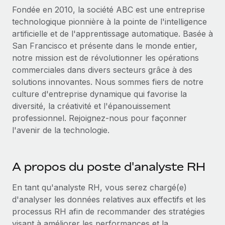
Événements
Intégrez les RH à l’international de manière flexible
Fondée en 2010, la société ABC est une entreprise
technologique pionnière à la pointe de l'intelligence
Salle de presse
Devenir partenaire
SERVICES
artificielle et de l'apprentissage automatique. Basée à
Explorez avec nous vos opportunités de partenariat
Données sur les salaires et les talents
San Francisco et présente dans le monde entier,
Demandez aux experts
notre mission est de révolutionner les opérations
Recevez des conseils d’experts sur les RH à
Remote Build
Bientôt disponible
Centre de ressources
commerciales dans divers secteurs grâce à des
l’international et la conformité
Conseil en intégrations et automatisations assistées par
solutions innovantes. Nous sommes fiers de notre
l’IA
Obtenir de l’aide
Contrôles d’antécédents
culture d'entreprise dynamique qui favorise la
Simplifiez vos processus de présélection des
diversité, la créativité et l'épanouissement
Voir toutes les ressources
candidats
professionnel. Rejoignez-nous pour façonner
ÉTUDES DE CAS
l'avenir de la technologie.
Remote Watchtower
BLOG
Gardez un temps d’avance sur les risques en
Paie multipays
matière de conformité
A propos du poste d'analyste RH
EOR et PEO
Gestion des appareils
En tant qu'analyste RH, vous serez chargé(e)
Gestion des freelances
Achetez et suivez vos équipements informatiques
d'analyser les données relatives aux effectifs et les
dans le monde entier
processus RH afin de recommander des stratégies
Taxes
visant à améliorer les performances et la