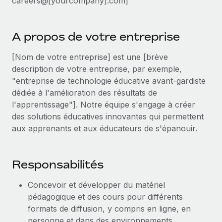
careers@[yourcompany].com]
Événements
Intégrez les RH à l’international de manière flexible
Salle de presse
Devenir partenaire
SERVICES
A propos de votre entreprise
Explorez avec nous vos opportunités de partenariat
Données sur les salaires et les talents
Demandez aux experts
[Nom de votre entreprise] est une [brève
Recevez des conseils d’experts sur les RH à
Remote Build
Bientôt disponible
Centre de ressources
description de votre entreprise, par exemple,
l’international et la conformité
Conseil en intégrations et automatisations assistées par
"entreprise de technologie éducative avant-gardiste
l’IA
Obtenir de l’aide
Contrôles d’antécédents
dédiée à l'amélioration des résultats de
Simplifiez vos processus de présélection des
l'apprentissage"]. Notre équipe s'engage à créer
Voir toutes les ressources
candidats
des solutions éducatives innovantes qui permettent
ÉTUDES DE CAS
aux apprenants et aux éducateurs de s'épanouir.
Remote Watchtower
BLOG
Gardez un temps d’avance sur les risques en
Paie multipays
matière de conformité
Responsabilités
EOR et PEO
Gestion des appareils
Concevoir et développer du matériel
Gestion des freelances
Achetez et suivez vos équipements informatiques
pédagogique et des cours pour différents
dans le monde entier
formats de diffusion, y compris en ligne, en
Taxes
personne et dans des environnements