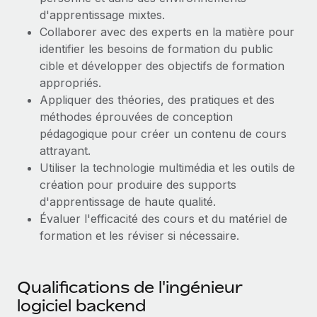
Création d’entité
d'apprentissage mixtes.
Explorer le blog
Établissez des entités rapidement et en toute
Collaborer avec des experts en la matière pour
conformité
identifier les besoins de formation du public
cible et développer des objectifs de formation
BLOG
Mobilité et déménagement international
appropriés.
Organisez facilement le déménagement de vos
Mises à jour des produits de Remote :
Appliquer des théories, des pratiques et des
employés
Intégrations Gusto et Xero et Gestion des
méthodes éprouvées de conception
freelances Plus
pédagogique pour créer un contenu de cours
Avantages sociaux
Remote a toujours pour mission d'aider les entreprises de
attrayant.
Gérez facilement les avantages sociaux
toute taille à embaucher, gérer et payer...
Utiliser la technologie multimédia et les outils de
création pour produire des supports
En savoir plus
d'apprentissage de haute qualité.
Évaluer l'efficacité des cours et du matériel de
formation et les réviser si nécessaire.
Comment Phiture gère ses 55 employés
répartis dans 19 pays grâce à Remote
Phiture, un leader notable du conseil en matière de
Qualifications de l'ingénieur
croissance mobile internationale, encourage les...
logiciel backend