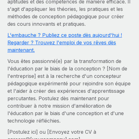
aptitudes et des compétences de manière efficace. Il
Gestion des freelances
Comparer Remote
pays
s'agit d'appliquer les théories, les pratiques et les
Connexion
Intégrez et gérez vos freelances partout dans le monde
Nederlands
Examinez notre service par rapport aux autres
méthodes de conception pédagogique pour créer
Calculateur de paiement des freelances
PEO
des cours innovants et pratiques.
Français
Découvrez les devises disponibles et les vitesses de
Sous-traitez les opérations complexes liées à l’emploi
CROISSANCE
L'embauche ? Publiez ce poste dès aujourd'hui !
paiement pour vos freelances internationaux
Deutsch
Regarder ? Trouvez l'emploi de vos rêves dès
Start-ups
maintenant.
Des solutions agiles et internationales pour les RH et la
INFRASTRUCTURE
APPRENDRE AVEC REMOTE
Español
paie des entreprises en pleine croissance
Intégration Remote
Vous êtes passionné(e) par la transformation de
Recherche et guides
l'éducation par le biais de la conception ? [Nom de
Intégrez vos RH aux flux de travail en toute simplicité
Entreprises intermédiaires
Italiano
l'entreprise] est à la recherche d'un concepteur
Études de cas
Développez vos équipes avec des solutions RH sur
Plateforme
pédagogique expérimenté pour rejoindre son équipe
mesure
Português (Portugal)
Des fonctions RH clés intégrées pour votre équipe
Glossaire RH
et l'aider à créer des expériences d'apprentissage
Entreprise
percutantes. Postulez dès maintenant pour
Connecter
Nouveau
日本語
Checklists et modèles
contribuer à notre mission d'amélioration de
Les RH à l’international pour les grandes entreprises
Connectez n'importe quel outil d’IA à Remote grâce à
l'éducation par le biais d'une conception et d'une
Descriptions de postes
한국어
notre MCP
technologie réfléchies.
TRAVAILLONS ENSEMBLE
Webinaires
Intégrations
中文（简体）
[Postulez ici] ou [Envoyez votre CV à
Partenaires stratégiques de la tech
Rationalisez vos processus avec des outils essentiels