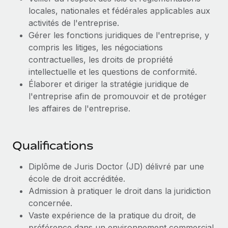
Création d’entité
locales, nationales et fédérales applicables aux
Explorer le blog
Établissez des entités rapidement et en toute
activités de l'entreprise.
conformité
Gérer les fonctions juridiques de l'entreprise, y
compris les litiges, les négociations
BLOG
Mobilité et déménagement international
contractuelles, les droits de propriété
Organisez facilement le déménagement de vos
Mises à jour des produits de Remote :
intellectuelle et les questions de conformité.
employés
Intégrations Gusto et Xero et Gestion des
Élaborer et diriger la stratégie juridique de
freelances Plus
l'entreprise afin de promouvoir et de protéger
Avantages sociaux
Remote a toujours pour mission d'aider les entreprises de
les affaires de l'entreprise.
Gérez facilement les avantages sociaux
toute taille à embaucher, gérer et payer...
En savoir plus
Qualifications
Diplôme de Juris Doctor (JD) délivré par une
Comment Phiture gère ses 55 employés
école de droit accréditée.
répartis dans 19 pays grâce à Remote
Admission à pratiquer le droit dans la juridiction
Phiture, un leader notable du conseil en matière de
concernée.
croissance mobile internationale, encourage les...
Vaste expérience de la pratique du droit, de
préférence dans un environnement commercial