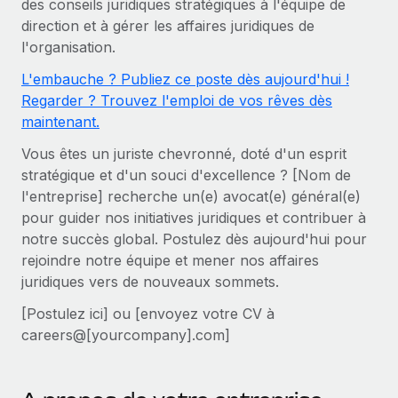
des conseils juridiques stratégiques à l'équipe de
Gestion des freelances
Comparer Remote
pays
direction et à gérer les affaires juridiques de
Connexion
Intégrez et gérez vos freelances partout dans le monde
Nederlands
Examinez notre service par rapport aux autres
l'organisation.
Calculateur de paiement des freelances
PEO
Français
L'embauche ? Publiez ce poste dès aujourd'hui !
Découvrez les devises disponibles et les vitesses de
Sous-traitez les opérations complexes liées à l’emploi
CROISSANCE
Regarder ? Trouvez l'emploi de vos rêves dès
paiement pour vos freelances internationaux
Deutsch
maintenant.
Start-ups
Des solutions agiles et internationales pour les RH et la
INFRASTRUCTURE
Vous êtes un juriste chevronné, doté d'un esprit
APPRENDRE AVEC REMOTE
Español
paie des entreprises en pleine croissance
Intégration Remote
stratégique et d'un souci d'excellence ? [Nom de
Recherche et guides
l'entreprise] recherche un(e) avocat(e) général(e)
Intégrez vos RH aux flux de travail en toute simplicité
Entreprises intermédiaires
Italiano
pour guider nos initiatives juridiques et contribuer à
Études de cas
Développez vos équipes avec des solutions RH sur
Plateforme
notre succès global. Postulez dès aujourd'hui pour
mesure
Português (Portugal)
Des fonctions RH clés intégrées pour votre équipe
Glossaire RH
rejoindre notre équipe et mener nos affaires
Entreprise
juridiques vers de nouveaux sommets.
Connecter
Nouveau
日本語
Checklists et modèles
Les RH à l’international pour les grandes entreprises
Connectez n'importe quel outil d’IA à Remote grâce à
[Postulez ici] ou [envoyez votre CV à
Descriptions de postes
한국어
notre MCP
careers@[yourcompany].com]
TRAVAILLONS ENSEMBLE
Webinaires
Intégrations
中文（简体）
Partenaires stratégiques de la tech
Rationalisez vos processus avec des outils essentiels