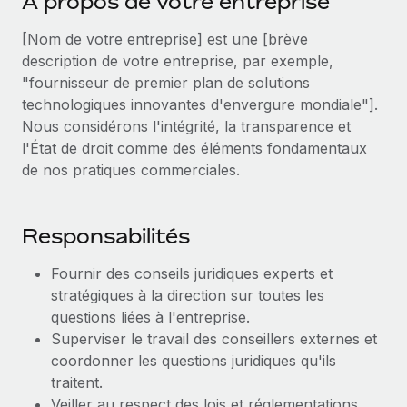
A propos de votre entreprise
Événements
Intégrez les RH à l’international de manière flexible
[Nom de votre entreprise] est une [brève
Salle de presse
Devenir partenaire
SERVICES
description de votre entreprise, par exemple,
Explorez avec nous vos opportunités de partenariat
Données sur les salaires et les talents
"fournisseur de premier plan de solutions
Demandez aux experts
technologiques innovantes d'envergure mondiale"].
Recevez des conseils d’experts sur les RH à
Remote Build
Bientôt disponible
Centre de ressources
Nous considérons l'intégrité, la transparence et
l’international et la conformité
Conseil en intégrations et automatisations assistées par
l'État de droit comme des éléments fondamentaux
l’IA
Obtenir de l’aide
Contrôles d’antécédents
de nos pratiques commerciales.
Simplifiez vos processus de présélection des
Voir toutes les ressources
candidats
ÉTUDES DE CAS
Responsabilités
Remote Watchtower
BLOG
Fournir des conseils juridiques experts et
Gardez un temps d’avance sur les risques en
Paie multipays
stratégiques à la direction sur toutes les
matière de conformité
questions liées à l'entreprise.
EOR et PEO
Gestion des appareils
Superviser le travail des conseillers externes et
Gestion des freelances
Achetez et suivez vos équipements informatiques
coordonner les questions juridiques qu'ils
dans le monde entier
traitent.
Taxes
Veiller au respect des lois et réglementations