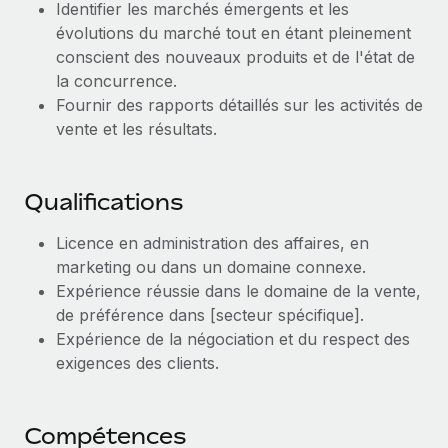
Identifier les marchés émergents et les
Création d’entité
Explorer le blog
évolutions du marché tout en étant pleinement
Établissez des entités rapidement et en toute
conscient des nouveaux produits et de l'état de
conformité
la concurrence.
BLOG
Mobilité et déménagement international
Fournir des rapports détaillés sur les activités de
vente et les résultats.
Organisez facilement le déménagement de vos
Mises à jour des produits de Remote :
employés
Intégrations Gusto et Xero et Gestion des
freelances Plus
Avantages sociaux
Qualifications
Remote a toujours pour mission d'aider les entreprises de
Gérez facilement les avantages sociaux
toute taille à embaucher, gérer et payer...
Licence en administration des affaires, en
marketing ou dans un domaine connexe.
En savoir plus
Expérience réussie dans le domaine de la vente,
de préférence dans [secteur spécifique].
Expérience de la négociation et du respect des
Comment Phiture gère ses 55 employés
exigences des clients.
répartis dans 19 pays grâce à Remote
Phiture, un leader notable du conseil en matière de
croissance mobile internationale, encourage les...
Compétences