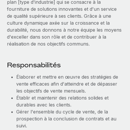
plan [type d'industrie] qui se consacre à la
Événements
Intégrez les RH à l’international de manière flexible
fourniture de solutions innovantes et d'un service
Salle de presse
de qualité supérieure à ses clients. Grâce à une
Devenir partenaire
SERVICES
culture dynamique axée sur la croissance et la
Explorez avec nous vos opportunités de partenariat
Données sur les salaires et les talents
Demandez aux experts
durabilité, nous donnons à notre équipe les moyens
Recevez des conseils d’experts sur les RH à
Remote Build
Bientôt disponible
d'exceller dans son rôle et de contribuer à la
Centre de ressources
l’international et la conformité
Conseil en intégrations et automatisations assistées par
réalisation de nos objectifs communs.
l’IA
Obtenir de l’aide
Contrôles d’antécédents
Simplifiez vos processus de présélection des
Voir toutes les ressources
Responsabilités
candidats
ÉTUDES DE CAS
Élaborer et mettre en œuvre des stratégies de
Remote Watchtower
BLOG
vente efficaces afin d'atteindre et de dépasser
Gardez un temps d’avance sur les risques en
Paie multipays
les objectifs de vente mensuels.
matière de conformité
Établir et maintenir des relations solides et
EOR et PEO
durables avec les clients.
Gestion des appareils
Gérer l'ensemble du cycle de vente, de la
Gestion des freelances
Achetez et suivez vos équipements informatiques
prospection à la conclusion de contrats et au
dans le monde entier
suivi.
Taxes