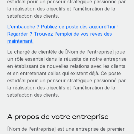
est idéal pour un penseur stratégique passionné par
Gestion des freelances
Comparer Remote
pays
la réalisation des objectifs et l'amélioration de la
Connexion
Intégrez et gérez vos freelances partout dans le monde
Nederlands
Examinez notre service par rapport aux autres
satisfaction des clients.
Calculateur de paiement des freelances
PEO
Français
L'embauche ? Publiez ce poste dès aujourd'hui !
Découvrez les devises disponibles et les vitesses de
Sous-traitez les opérations complexes liées à l’emploi
CROISSANCE
Regarder ? Trouvez l'emploi de vos rêves dès
paiement pour vos freelances internationaux
Deutsch
maintenant.
Start-ups
Des solutions agiles et internationales pour les RH et la
INFRASTRUCTURE
Le chargé de clientèle de [Nom de l'entreprise] joue
APPRENDRE AVEC REMOTE
Español
paie des entreprises en pleine croissance
Intégration Remote
un rôle essentiel dans la réussite de notre entreprise
Recherche et guides
en établissant de nouvelles relations avec les clients
Intégrez vos RH aux flux de travail en toute simplicité
Entreprises intermédiaires
Italiano
et en entretenant celles qui existent déjà. Ce poste
Études de cas
Développez vos équipes avec des solutions RH sur
Plateforme
est idéal pour un penseur stratégique passionné par
mesure
Português (Portugal)
Des fonctions RH clés intégrées pour votre équipe
Glossaire RH
la réalisation des objectifs et l'amélioration de la
Entreprise
satisfaction des clients.
Connecter
Nouveau
日本語
Checklists et modèles
Les RH à l’international pour les grandes entreprises
Connectez n'importe quel outil d’IA à Remote grâce à
Descriptions de postes
한국어
notre MCP
A propos de votre entreprise
TRAVAILLONS ENSEMBLE
Webinaires
Intégrations
中文（简体）
[Nom de l'entreprise] est une entreprise de premier
Partenaires stratégiques de la tech
Rationalisez vos processus avec des outils essentiels