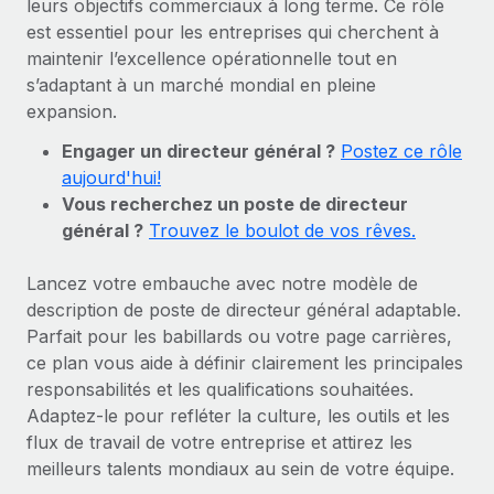
leurs objectifs commerciaux à long terme. Ce rôle
Gestion des freelances
Comparer Remote
pays
est essentiel pour les entreprises qui cherchent à
Connexion
Intégrez et gérez vos freelances partout dans le monde
Nederlands
Examinez notre service par rapport aux autres
maintenir l’excellence opérationnelle tout en
Calculateur de paiement des freelances
PEO
s’adaptant à un marché mondial en pleine
Français
Découvrez les devises disponibles et les vitesses de
Sous-traitez les opérations complexes liées à l’emploi
expansion.
CROISSANCE
paiement pour vos freelances internationaux
Deutsch
Engager un directeur général ?
Postez ce rôle
Start-ups
aujourd'hui!
Des solutions agiles et internationales pour les RH et la
INFRASTRUCTURE
APPRENDRE AVEC REMOTE
Español
Vous recherchez un poste de directeur
paie des entreprises en pleine croissance
Intégration Remote
général ?
Trouvez le boulot de vos rêves.
Recherche et guides
Intégrez vos RH aux flux de travail en toute simplicité
Entreprises intermédiaires
Italiano
Études de cas
Développez vos équipes avec des solutions RH sur
Lancez votre embauche avec notre modèle de
Plateforme
mesure
Português (Portugal)
description de poste de directeur général adaptable.
Des fonctions RH clés intégrées pour votre équipe
Glossaire RH
Parfait pour les babillards ou votre page carrières,
Entreprise
Connecter
Nouveau
日本語
ce plan vous aide à définir clairement les principales
Checklists et modèles
Les RH à l’international pour les grandes entreprises
Connectez n'importe quel outil d’IA à Remote grâce à
responsabilités et les qualifications souhaitées.
Descriptions de postes
한국어
notre MCP
Adaptez-le pour refléter la culture, les outils et les
flux de travail de votre entreprise et attirez les
TRAVAILLONS ENSEMBLE
Webinaires
Intégrations
中文（简体）
meilleurs talents mondiaux au sein de votre équipe.
Partenaires stratégiques de la tech
Rationalisez vos processus avec des outils essentiels