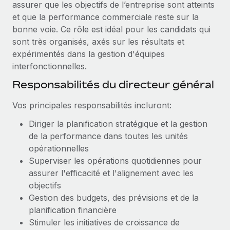
assurer que les objectifs de l’entreprise sont atteints
Création d’entité
Explorer le blog
et que la performance commerciale reste sur la
Établissez des entités rapidement et en toute
bonne voie. Ce rôle est idéal pour les candidats qui
conformité
sont très organisés, axés sur les résultats et
BLOG
expérimentés dans la gestion d'équipes
Mobilité et déménagement international
interfonctionnelles.
Organisez facilement le déménagement de vos
Mises à jour des produits de Remote :
employés
Intégrations Gusto et Xero et Gestion des
Responsabilités du directeur général
freelances Plus
Avantages sociaux
Vos principales responsabilités incluront:
Remote a toujours pour mission d'aider les entreprises de
Gérez facilement les avantages sociaux
toute taille à embaucher, gérer et payer...
Diriger la planification stratégique et la gestion
de la performance dans toutes les unités
En savoir plus
opérationnelles
Superviser les opérations quotidiennes pour
assurer l'efficacité et l'alignement avec les
Comment Phiture gère ses 55 employés
objectifs
répartis dans 19 pays grâce à Remote
Gestion des budgets, des prévisions et de la
Phiture, un leader notable du conseil en matière de
planification financière
croissance mobile internationale, encourage les...
Stimuler les initiatives de croissance de