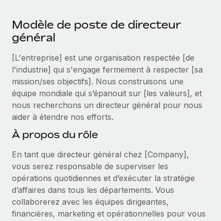
Événements
Intégrez les RH à l’international de manière flexible
Modèle de poste de directeur
Salle de presse
Devenir partenaire
SERVICES
général
Explorez avec nous vos opportunités de partenariat
Données sur les salaires et les talents
Demandez aux experts
[L'entreprise] est une organisation respectée [de
Recevez des conseils d’experts sur les RH à
Remote Build
Bientôt disponible
Centre de ressources
l'industrie] qui s'engage fermement à respecter [sa
l’international et la conformité
Conseil en intégrations et automatisations assistées par
mission/ses objectifs]. Nous construisons une
l’IA
Obtenir de l’aide
Contrôles d’antécédents
équipe mondiale qui s’épanouit sur [les valeurs], et
Simplifiez vos processus de présélection des
nous recherchons un directeur général pour nous
Voir toutes les ressources
candidats
ÉTUDES DE CAS
aider à étendre nos efforts.
À propos du rôle
Remote Watchtower
BLOG
Gardez un temps d’avance sur les risques en
Paie multipays
En tant que directeur général chez [Company],
matière de conformité
vous serez responsable de superviser les
EOR et PEO
opérations quotidiennes et d’exécuter la stratégie
Gestion des appareils
d’affaires dans tous les départements. Vous
Gestion des freelances
Achetez et suivez vos équipements informatiques
collaborerez avec les équipes dirigeantes,
dans le monde entier
financières, marketing et opérationnelles pour vous
Taxes