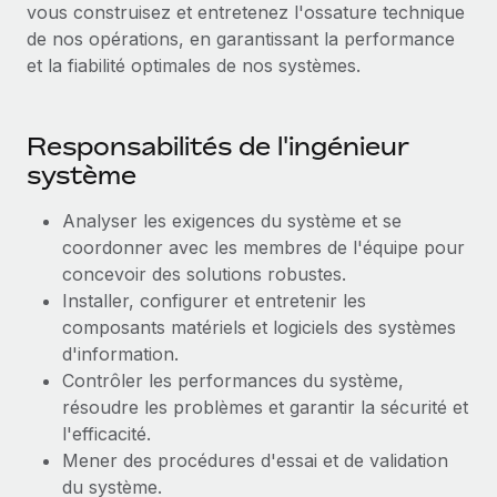
vous construisez et entretenez l'ossature technique
Création d’entité
Explorer le blog
de nos opérations, en garantissant la performance
Établissez des entités rapidement et en toute
et la fiabilité optimales de nos systèmes.
conformité
BLOG
Mobilité et déménagement international
Responsabilités de l'ingénieur
Organisez facilement le déménagement de vos
Mises à jour des produits de Remote :
employés
système
Intégrations Gusto et Xero et Gestion des
freelances Plus
Avantages sociaux
Analyser les exigences du système et se
Remote a toujours pour mission d'aider les entreprises de
Gérez facilement les avantages sociaux
coordonner avec les membres de l'équipe pour
toute taille à embaucher, gérer et payer...
concevoir des solutions robustes.
Installer, configurer et entretenir les
En savoir plus
composants matériels et logiciels des systèmes
d'information.
Contrôler les performances du système,
Comment Phiture gère ses 55 employés
répartis dans 19 pays grâce à Remote
résoudre les problèmes et garantir la sécurité et
l'efficacité.
Phiture, un leader notable du conseil en matière de
Mener des procédures d'essai et de validation
croissance mobile internationale, encourage les...
du système.