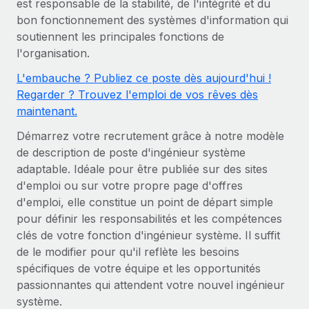
est responsable de la stabilité, de l'intégrité et du
Gestion des freelances
Comparer Remote
pays
bon fonctionnement des systèmes d'information qui
Connexion
Intégrez et gérez vos freelances partout dans le monde
Nederlands
Examinez notre service par rapport aux autres
soutiennent les principales fonctions de
Calculateur de paiement des freelances
PEO
l'organisation.
Français
Découvrez les devises disponibles et les vitesses de
Sous-traitez les opérations complexes liées à l’emploi
CROISSANCE
L'embauche ? Publiez ce poste dès aujourd'hui !
paiement pour vos freelances internationaux
Deutsch
Regarder ? Trouvez l'emploi de vos rêves dès
Start-ups
maintenant.
Des solutions agiles et internationales pour les RH et la
INFRASTRUCTURE
APPRENDRE AVEC REMOTE
Español
paie des entreprises en pleine croissance
Intégration Remote
Démarrez votre recrutement grâce à notre modèle
Recherche et guides
de description de poste d'ingénieur système
Intégrez vos RH aux flux de travail en toute simplicité
Entreprises intermédiaires
Italiano
adaptable. Idéale pour être publiée sur des sites
Études de cas
Développez vos équipes avec des solutions RH sur
Plateforme
d'emploi ou sur votre propre page d'offres
mesure
Português (Portugal)
Des fonctions RH clés intégrées pour votre équipe
Glossaire RH
d'emploi, elle constitue un point de départ simple
Entreprise
pour définir les responsabilités et les compétences
Connecter
Nouveau
日本語
Checklists et modèles
clés de votre fonction d'ingénieur système. Il suffit
Les RH à l’international pour les grandes entreprises
Connectez n'importe quel outil d’IA à Remote grâce à
de le modifier pour qu'il reflète les besoins
Descriptions de postes
한국어
notre MCP
spécifiques de votre équipe et les opportunités
TRAVAILLONS ENSEMBLE
passionnantes qui attendent votre nouvel ingénieur
Webinaires
Intégrations
中文（简体）
système.
Partenaires stratégiques de la tech
Rationalisez vos processus avec des outils essentiels