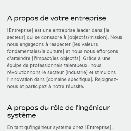
Événements
Intégrez les RH à l’international de manière flexible
Salle de presse
Devenir partenaire
A propos de votre entreprise
SERVICES
Explorez avec nous vos opportunités de partenariat
Données sur les salaires et les talents
Demandez aux experts
[Entreprise] est une entreprise leader dans [le
Recevez des conseils d’experts sur les RH à
Remote Build
Bientôt disponible
secteur] qui se consacre à [objectifs/mission]. Nous
Centre de ressources
l’international et la conformité
Conseil en intégrations et automatisations assistées par
nous engageons à respecter [les valeurs
l’IA
Obtenir de l’aide
fondamentales/la culture] et nous nous efforçons
Contrôles d’antécédents
d'atteindre [l'impact/les objectifs]. Grâce à une
Simplifiez vos processus de présélection des
Voir toutes les ressources
équipe de professionnels talentueux, nous
candidats
ÉTUDES DE CAS
révolutionnons le secteur [industrie] et stimulons
l'innovation dans [domaine spécifique]. Rejoignez-
Remote Watchtower
BLOG
nous et participez à notre réussite.
Gardez un temps d’avance sur les risques en
Paie multipays
matière de conformité
EOR et PEO
A propos du rôle de l'ingénieur
Gestion des appareils
système
Gestion des freelances
Achetez et suivez vos équipements informatiques
dans le monde entier
Taxes
En tant qu'ingénieur système chez [Entreprise],