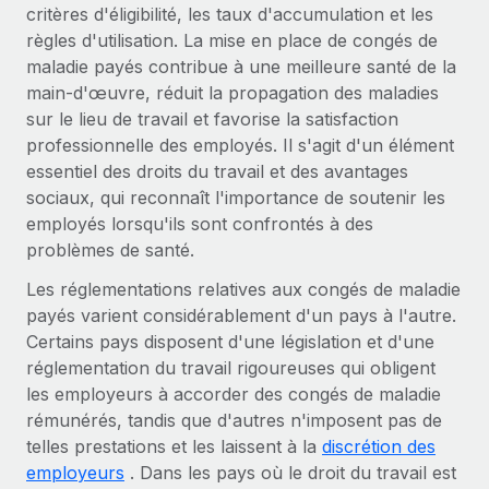
Événements
critères d'éligibilité, les taux d'accumulation et les
Intégrez les RH à l’international de manière flexible
règles d'utilisation. La mise en place de congés de
Salle de presse
Devenir partenaire
SERVICES
maladie payés contribue à une meilleure santé de la
Explorez avec nous vos opportunités de partenariat
main-d'œuvre, réduit la propagation des maladies
Données sur les salaires et les talents
Demandez aux experts
sur le lieu de travail et favorise la satisfaction
Recevez des conseils d’experts sur les RH à
Remote Build
Bientôt disponible
Centre de ressources
professionnelle des employés. Il s'agit d'un élément
l’international et la conformité
Conseil en intégrations et automatisations assistées par
essentiel des droits du travail et des avantages
l’IA
Obtenir de l’aide
sociaux, qui reconnaît l'importance de soutenir les
Contrôles d’antécédents
employés lorsqu'ils sont confrontés à des
Simplifiez vos processus de présélection des
Voir toutes les ressources
problèmes de santé.
candidats
ÉTUDES DE CAS
Les réglementations relatives aux congés de maladie
Remote Watchtower
BLOG
Comment Weaviate, l'as de l'IA, a développé
payés varient considérablement d'un pays à l'autre.
ses effectifs de 120 % avec Remote
Gardez un temps d’avance sur les risques en
Paie multipays
Certains pays disposent d'une législation et d'une
matière de conformité
Weaviate en bref Weaviate crée des infrastructures open
réglementation du travail rigoureuses qui obligent
EOR et PEO
source et AI-first. Sa mission est...
les employeurs à accorder des congés de maladie
Gestion des appareils
rémunérés, tandis que d'autres n'imposent pas de
Gestion des freelances
Achetez et suivez vos équipements informatiques
En savoir plus
telles prestations et les laissent à la
discrétion des
dans le monde entier
employeurs
. Dans les pays où le droit du travail est
Taxes