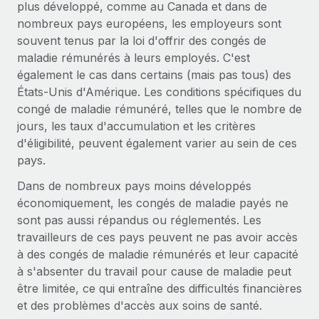
plus développé, comme au Canada et dans de
Création d’entité
Intégration Remote x BambooHR : du local à
Explorer le blog
nombreux pays européens, les employeurs sont
Établissez des entités rapidement et en toute
l’international, le recrutement sans changer de
souvent tenus par la loi d'offrir des congés de
plateforme
conformité
maladie rémunérés à leurs employés. C'est
Impact Les clients BambooHR peuvent désormais
BLOG
également le cas dans certains (mais pas tous) des
Mobilité et déménagement international
embaucher et gérer les employés internationaux...
États-Unis d'Amérique. Les conditions spécifiques du
Organisez facilement le déménagement de vos
Mises à jour des produits de Remote :
congé de maladie rémunéré, telles que le nombre de
En savoir plus
employés
Intégrations Gusto et Xero et Gestion des
jours, les taux d'accumulation et les critères
freelances Plus
Avantages sociaux
d'éligibilité, peuvent également varier au sein de ces
Remote a toujours pour mission d'aider les entreprises de
Gérez facilement les avantages sociaux
pays.
toute taille à embaucher, gérer et payer...
Dans de nombreux pays moins développés
En savoir plus
économiquement, les congés de maladie payés ne
sont pas aussi répandus ou réglementés. Les
travailleurs de ces pays peuvent ne pas avoir accès
Comment Phiture gère ses 55 employés
à des congés de maladie rémunérés et leur capacité
répartis dans 19 pays grâce à Remote
à s'absenter du travail pour cause de maladie peut
Phiture, un leader notable du conseil en matière de
être limitée, ce qui entraîne des difficultés financières
croissance mobile internationale, encourage les...
et des problèmes d'accès aux soins de santé.