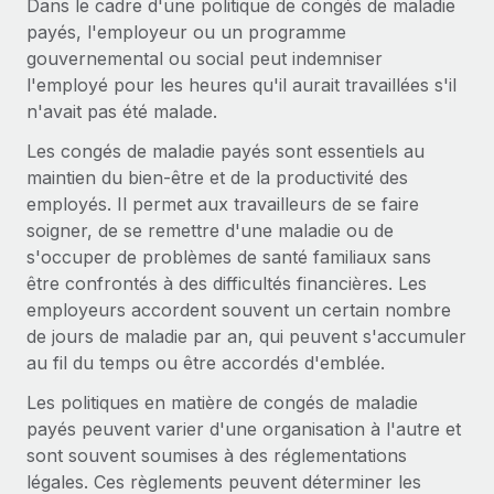
Dans le cadre d'une politique de congés de maladie
Gestion des freelances
Comparer Remote
pays
payés, l'employeur ou un programme
Connexion
Intégrez et gérez vos freelances partout dans le monde
Nederlands
Examinez notre service par rapport aux autres
gouvernemental ou social peut indemniser
Calculateur de paiement des freelances
PEO
l'employé pour les heures qu'il aurait travaillées s'il
Français
Découvrez les devises disponibles et les vitesses de
Sous-traitez les opérations complexes liées à l’emploi
n'avait pas été malade.
CROISSANCE
paiement pour vos freelances internationaux
Deutsch
Les congés de maladie payés sont essentiels au
Start-ups
maintien du bien-être et de la productivité des
Des solutions agiles et internationales pour les RH et la
INFRASTRUCTURE
APPRENDRE AVEC REMOTE
Español
employés. Il permet aux travailleurs de se faire
paie des entreprises en pleine croissance
Intégration Remote
soigner, de se remettre d'une maladie ou de
Recherche et guides
Intégrez vos RH aux flux de travail en toute simplicité
Entreprises intermédiaires
Italiano
s'occuper de problèmes de santé familiaux sans
Études de cas
Développez vos équipes avec des solutions RH sur
être confrontés à des difficultés financières. Les
Plateforme
mesure
Português (Portugal)
employeurs accordent souvent un certain nombre
Des fonctions RH clés intégrées pour votre équipe
Glossaire RH
de jours de maladie par an, qui peuvent s'accumuler
Entreprise
Connecter
Nouveau
日本語
au fil du temps ou être accordés d'emblée.
Checklists et modèles
Les RH à l’international pour les grandes entreprises
Connectez n'importe quel outil d’IA à Remote grâce à
Les politiques en matière de congés de maladie
Descriptions de postes
한국어
notre MCP
payés peuvent varier d'une organisation à l'autre et
TRAVAILLONS ENSEMBLE
sont souvent soumises à des réglementations
Webinaires
Intégrations
中文（简体）
légales. Ces règlements peuvent déterminer les
Partenaires stratégiques de la tech
Rationalisez vos processus avec des outils essentiels