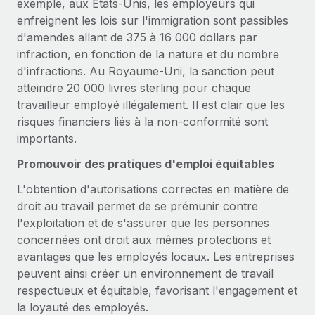
exemple, aux États-Unis, les employeurs qui
Création d’entité
Intégration Remote x BambooHR : du local à
Explorer le blog
enfreignent les lois sur l'immigration sont passibles
Établissez des entités rapidement et en toute
l’international, le recrutement sans changer de
d'amendes allant de 375 à 16 000 dollars par
plateforme
conformité
infraction, en fonction de la nature et du nombre
Impact Les clients BambooHR peuvent désormais
BLOG
d'infractions. Au Royaume-Uni, la sanction peut
Mobilité et déménagement international
embaucher et gérer les employés internationaux...
atteindre 20 000 livres sterling pour chaque
Organisez facilement le déménagement de vos
Mises à jour des produits de Remote :
travailleur employé illégalement. Il est clair que les
En savoir plus
employés
Intégrations Gusto et Xero et Gestion des
risques financiers liés à la non-conformité sont
freelances Plus
importants.
Avantages sociaux
Remote a toujours pour mission d'aider les entreprises de
Gérez facilement les avantages sociaux
Promouvoir des pratiques d'emploi équitables
toute taille à embaucher, gérer et payer...
L'obtention d'autorisations correctes en matière de
En savoir plus
droit au travail permet de se prémunir contre
l'exploitation et de s'assurer que les personnes
concernées ont droit aux mêmes protections et
Comment Phiture gère ses 55 employés
répartis dans 19 pays grâce à Remote
avantages que les employés locaux. Les entreprises
peuvent ainsi créer un environnement de travail
Phiture, un leader notable du conseil en matière de
respectueux et équitable, favorisant l'engagement et
croissance mobile internationale, encourage les...
la loyauté des employés.