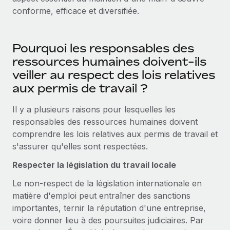
Événements
Intégrez les RH à l’international de manière flexible
conforme, efficace et diversifiée.
Salle de presse
Devenir partenaire
SERVICES
Explorez avec nous vos opportunités de partenariat
Données sur les salaires et les talents
Pourquoi les responsables des
Demandez aux experts
ressources humaines doivent-ils
Recevez des conseils d’experts sur les RH à
Remote Build
Bientôt disponible
Centre de ressources
l’international et la conformité
veiller au respect des lois relatives
Conseil en intégrations et automatisations assistées par
aux permis de travail ?
l’IA
Obtenir de l’aide
Contrôles d’antécédents
Simplifiez vos processus de présélection des
Il y a plusieurs raisons pour lesquelles les
Voir toutes les ressources
candidats
ÉTUDES DE CAS
responsables des ressources humaines doivent
comprendre les lois relatives aux permis de travail et
Remote Watchtower
BLOG
Comment Weaviate, l'as de l'IA, a développé
s'assurer qu'elles sont respectées.
ses effectifs de 120 % avec Remote
Gardez un temps d’avance sur les risques en
Paie multipays
Respecter la législation du travail locale
matière de conformité
Weaviate en bref Weaviate crée des infrastructures open
EOR et PEO
Le non-respect de la législation internationale en
source et AI-first. Sa mission est...
Gestion des appareils
matière d'emploi peut entraîner des sanctions
Gestion des freelances
Achetez et suivez vos équipements informatiques
En savoir plus
importantes, ternir la réputation d'une entreprise,
dans le monde entier
voire donner lieu à des poursuites judiciaires. Par
Taxes