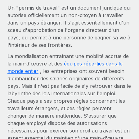
Gestion des freelances
Comparer Remote
pays
Un "permis de travail" est un document juridique qui
Connexion
Intégrez et gérez vos freelances partout dans le monde
Nederlands
Examinez notre service par rapport aux autres
autorise officiellement un non-citoyen à travailler
Calculateur de paiement des freelances
dans un pays étranger. Il s'agit essentiellement d'un
PEO
Français
Découvrez les devises disponibles et les vitesses de
sceau d'approbation de l'organe directeur d'un
Sous-traitez les opérations complexes liées à l’emploi
CROISSANCE
paiement pour vos freelances internationaux
pays, qui permet à une personne de gagner sa vie à
Deutsch
Start-ups
l'intérieur de ses frontières.
Des solutions agiles et internationales pour les RH et la
INFRASTRUCTURE
APPRENDRE AVEC REMOTE
La mondialisation entraînant une mobilité accrue de
Español
paie des entreprises en pleine croissance
Intégration Remote
la main-d'œuvre et des
équipes réparties dans le
Recherche et guides
Intégrez vos RH aux flux de travail en toute simplicité
Entreprises intermédiaires
monde entier
, les entreprises ont souvent besoin
Italiano
Études de cas
Développez vos équipes avec des solutions RH sur
d'embaucher des salariés originaires de différents
Plateforme
mesure
pays. Mais il n'est pas facile de s'y retrouver dans le
Português (Portugal)
Des fonctions RH clés intégrées pour votre équipe
Glossaire RH
labyrinthe des lois internationales sur l'emploi.
Entreprise
Chaque pays a ses propres règles concernant les
Connecter
Nouveau
日本語
Checklists et modèles
Les RH à l’international pour les grandes entreprises
travailleurs étrangers, et ces règles peuvent
Connectez n'importe quel outil d’IA à Remote grâce à
changer de manière inattendue. S'assurer que
Descriptions de postes
한국어
notre MCP
chaque employé dispose des autorisations
TRAVAILLONS ENSEMBLE
Webinaires
Intégrations
nécessaires pour exercer son droit au travail est un
中文（简体）
Partenaires stratégiques de la tech
Rationalisez vos processus avec des outils essentiels
aspect essentiel du maintien d'une main-d'œuvre