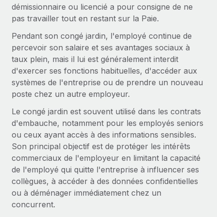
Gestion des freelances
démissionnaire ou licencié a pour consigne de ne
Comparer Remote
pays
Connexion
Intégrez et gérez vos freelances partout dans le monde
pas travailler tout en restant sur la Paie.
Nederlands
Examinez notre service par rapport aux autres
Calculateur de paiement des freelances
Pendant son congé jardin, l'employé continue de
PEO
Français
Découvrez les devises disponibles et les vitesses de
percevoir son salaire et ses avantages sociaux à
Sous-traitez les opérations complexes liées à l’emploi
CROISSANCE
paiement pour vos freelances internationaux
taux plein, mais il lui est généralement interdit
Deutsch
Start-ups
d'exercer ses fonctions habituelles, d'accéder aux
Des solutions agiles et internationales pour les RH et la
INFRASTRUCTURE
systèmes de l'entreprise ou de prendre un nouveau
APPRENDRE AVEC REMOTE
Español
paie des entreprises en pleine croissance
poste chez un autre employeur.
Intégration Remote
Recherche et guides
Intégrez vos RH aux flux de travail en toute simplicité
Entreprises intermédiaires
Le congé jardin est souvent utilisé dans les contrats
Italiano
Études de cas
Développez vos équipes avec des solutions RH sur
d'embauche, notamment pour les employés seniors
Plateforme
mesure
ou ceux ayant accès à des informations sensibles.
Português (Portugal)
Des fonctions RH clés intégrées pour votre équipe
Glossaire RH
Son principal objectif est de protéger les intérêts
Entreprise
commerciaux de l'employeur en limitant la capacité
Connecter
Nouveau
日本語
Checklists et modèles
Les RH à l’international pour les grandes entreprises
de l'employé qui quitte l'entreprise à influencer ses
Connectez n'importe quel outil d’IA à Remote grâce à
collègues, à accéder à des données confidentielles
Descriptions de postes
한국어
notre MCP
ou à déménager immédiatement chez un
TRAVAILLONS ENSEMBLE
Webinaires
Intégrations
concurrent.
中文（简体）
Partenaires stratégiques de la tech
Rationalisez vos processus avec des outils essentiels