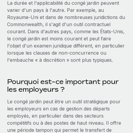
Événements
La durée et l'applicabilité du congé jardin peuvent
Intégrez les RH à l’international de manière flexible
varier d'un pays à l'autre. Par exemple, au
Salle de presse
Devenir partenaire
Royaume-Uni et dans de nombreuses juridictions du
SERVICES
Explorez avec nous vos opportunités de partenariat
Commonwealth, il s'agit d'un outil contractuel
Données sur les salaires et les talents
Demandez aux experts
courant. Dans d'autres pays, comme les États-Unis,
Recevez des conseils d’experts sur les RH à
Remote Build
Bientôt disponible
le congé jardin est moins courant et peut faire
Centre de ressources
l’international et la conformité
Conseil en intégrations et automatisations assistées par
l'objet d'un examen juridique différent, en particulier
l’IA
Obtenir de l’aide
lorsque les clauses de non-concurrence ou
Contrôles d’antécédents
l'embauche « à discrétion » sont plus typiques.
Simplifiez vos processus de présélection des
Voir toutes les ressources
candidats
ÉTUDES DE CAS
Pourquoi est-ce important pour
Remote Watchtower
BLOG
les employeurs ?
Gardez un temps d’avance sur les risques en
Paie multipays
matière de conformité
Le congé jardin peut être un outil stratégique pour
EOR et PEO
les employeurs en cas de gestion des départs
Gestion des appareils
employés, en particulier dans des secteurs
Gestion des freelances
Achetez et suivez vos équipements informatiques
compétitifs ou à des postes de haut niveau. Il offre
dans le monde entier
Taxes
une période tampon qui permet le transfert de