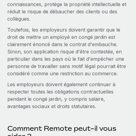
Création d’entité
connaissances, protège la propriété intellectuelle et
Explorer le blog
réduit le risque de débaucher des clients ou des
Établissez des entités rapidement et en toute
collègues.
conformité
BLOG
Toutefois, les employeurs doivent garantir que le
Mobilité et déménagement international
droit de mettre un employé en congé jardin est
Organisez facilement le déménagement de vos
Mises à jour des produits de Remote :
clairement énoncé dans le contrat d'embauche.
employés
Intégrations Gusto et Xero et Gestion des
Sinon, son application risque d'être contestée, en
freelances Plus
particulier dans les pays où le fait d'empêcher une
Avantages sociaux
Remote a toujours pour mission d'aider les entreprises de
personne de travailler sans motif légal pourrait être
Gérez facilement les avantages sociaux
toute taille à embaucher, gérer et payer...
considéré comme une restriction au commerce.
En savoir plus
Les employeurs doivent également continuer à
respecter toutes les obligations contractuelles
pendant le congé jardin, y compris salaire,
Comment Phiture gère ses 55 employés
avantages sociaux et droits statutaires.
répartis dans 19 pays grâce à Remote
Phiture, un leader notable du conseil en matière de
Comment Remote peut-il vous
croissance mobile internationale, encourage les...