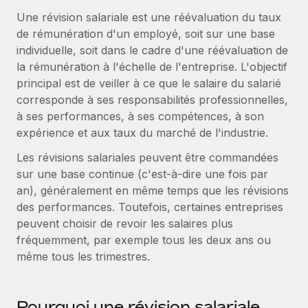
Gestion des freelances
Comparer Remote
pays
Une révision salariale est une réévaluation du taux
Connexion
Intégrez et gérez vos freelances partout dans le monde
Nederlands
Examinez notre service par rapport aux autres
de rémunération d'un employé, soit sur une base
Calculateur de paiement des freelances
individuelle, soit dans le cadre d'une réévaluation de
PEO
Français
Découvrez les devises disponibles et les vitesses de
la rémunération à l'échelle de l'entreprise. L'objectif
Sous-traitez les opérations complexes liées à l’emploi
CROISSANCE
paiement pour vos freelances internationaux
principal est de veiller à ce que le salaire du salarié
Deutsch
Start-ups
corresponde à ses responsabilités professionnelles,
Des solutions agiles et internationales pour les RH et la
INFRASTRUCTURE
à ses performances, à ses compétences, à son
APPRENDRE AVEC REMOTE
Español
paie des entreprises en pleine croissance
expérience et aux taux du marché de l'industrie.
Intégration Remote
Recherche et guides
Intégrez vos RH aux flux de travail en toute simplicité
Entreprises intermédiaires
Les révisions salariales peuvent être commandées
Italiano
Études de cas
Développez vos équipes avec des solutions RH sur
sur une base continue (c'est-à-dire une fois par
Plateforme
mesure
an), généralement en même temps que les révisions
Português (Portugal)
Des fonctions RH clés intégrées pour votre équipe
Glossaire RH
des performances. Toutefois, certaines entreprises
Entreprise
peuvent choisir de revoir les salaires plus
Connecter
Nouveau
日本語
Checklists et modèles
Les RH à l’international pour les grandes entreprises
fréquemment, par exemple tous les deux ans ou
Connectez n'importe quel outil d’IA à Remote grâce à
même tous les trimestres.
Descriptions de postes
한국어
notre MCP
TRAVAILLONS ENSEMBLE
Webinaires
Intégrations
中文（简体）
Partenaires stratégiques de la tech
Rationalisez vos processus avec des outils essentiels
Pourquoi une révision salariale