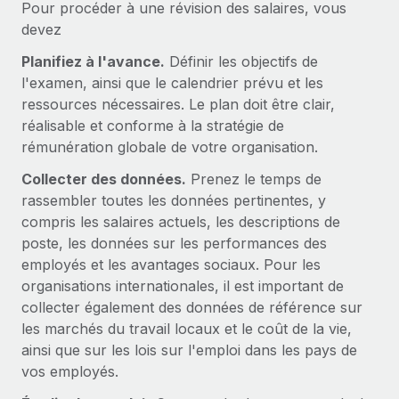
Pour procéder à une révision des salaires, vous
Création d’entité
Intégration Remote x BambooHR : du local à
Explorer le blog
devez
Établissez des entités rapidement et en toute
l’international, le recrutement sans changer de
plateforme
conformité
Planifiez à l'avance.
Définir les objectifs de
Impact Les clients BambooHR peuvent désormais
l'examen, ainsi que le calendrier prévu et les
BLOG
Mobilité et déménagement international
embaucher et gérer les employés internationaux...
ressources nécessaires. Le plan doit être clair,
Organisez facilement le déménagement de vos
Mises à jour des produits de Remote :
réalisable et conforme à la stratégie de
En savoir plus
employés
Intégrations Gusto et Xero et Gestion des
rémunération globale de votre organisation.
freelances Plus
Avantages sociaux
Collecter des données.
Prenez le temps de
Remote a toujours pour mission d'aider les entreprises de
Gérez facilement les avantages sociaux
rassembler toutes les données pertinentes, y
toute taille à embaucher, gérer et payer...
compris les salaires actuels, les descriptions de
poste, les données sur les performances des
En savoir plus
employés et les avantages sociaux. Pour les
organisations internationales, il est important de
collecter également des données de référence sur
Comment Phiture gère ses 55 employés
répartis dans 19 pays grâce à Remote
les marchés du travail locaux et le coût de la vie,
ainsi que sur les lois sur l'emploi dans les pays de
Phiture, un leader notable du conseil en matière de
vos employés.
croissance mobile internationale, encourage les...