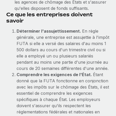
les agences de chômage des États et s'assurer
Création d’entité
Explorer le blog
qu'elles disposent de fonds suffisants.
Établissez des entités rapidement et en toute
Ce que les entreprises doivent
conformité
savoir
BLOG
Mobilité et déménagement international
Déterminer l'assujettissement.
En règle
Organisez facilement le déménagement de vos
Mises à jour des produits de Remote :
générale, une entreprise est assujettie à l'impôt
employés
Intégrations Gusto et Xero et Gestion des
FUTA si elle a versé des salaires d'au moins 1
freelances Plus
500 dollars au cours d'un trimestre civil ou si
Avantages sociaux
Remote a toujours pour mission d'aider les entreprises de
elle a employé un ou plusieurs salariés
Gérez facilement les avantages sociaux
toute taille à embaucher, gérer et payer...
pendant au moins une partie d'une journée au
cours de 20 semaines différentes d'une année.
En savoir plus
Comprendre les exigences de l'État.
Étant
donné que la FUTA fonctionne en conjonction
avec les impôts sur le chômage des États, il est
Comment Phiture gère ses 55 employés
essentiel de comprendre les exigences
répartis dans 19 pays grâce à Remote
spécifiques à chaque État. Les employeurs
Phiture, un leader notable du conseil en matière de
doivent s'assurer qu'ils respectent les
croissance mobile internationale, encourage les...
réglementations fédérales et nationales en