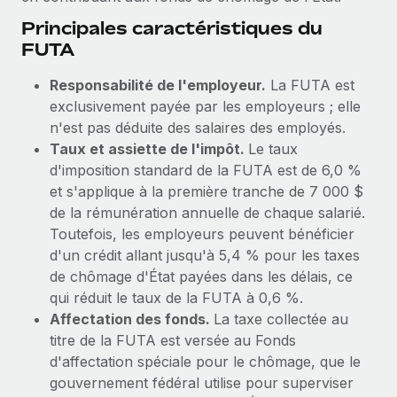
Événements
Intégrez les RH à l’international de manière flexible
Principales caractéristiques du
Salle de presse
FUTA
Devenir partenaire
SERVICES
Explorez avec nous vos opportunités de partenariat
Données sur les salaires et les talents
Demandez aux experts
Responsabilité de l'employeur.
La FUTA est
Recevez des conseils d’experts sur les RH à
exclusivement payée par les employeurs ; elle
Remote Build
Bientôt disponible
Centre de ressources
l’international et la conformité
n'est pas déduite des salaires des employés.
Conseil en intégrations et automatisations assistées par
Taux et assiette de l'impôt.
Le taux
l’IA
Obtenir de l’aide
Contrôles d’antécédents
d'imposition standard de la FUTA est de 6,0 %
Simplifiez vos processus de présélection des
Voir toutes les ressources
et s'applique à la première tranche de 7 000 $
candidats
ÉTUDES DE CAS
de la rémunération annuelle de chaque salarié.
Toutefois, les employeurs peuvent bénéficier
Remote Watchtower
BLOG
d'un crédit allant jusqu'à 5,4 % pour les taxes
Gardez un temps d’avance sur les risques en
Paie multipays
de chômage d'État payées dans les délais, ce
matière de conformité
qui réduit le taux de la FUTA à 0,6 %.
EOR et PEO
Affectation des fonds.
La taxe collectée au
Gestion des appareils
titre de la FUTA est versée au Fonds
Gestion des freelances
Achetez et suivez vos équipements informatiques
d'affectation spéciale pour le chômage, que le
dans le monde entier
gouvernement fédéral utilise pour superviser
Taxes