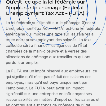
Qu'est-ce que la loi fédérale sur
Gestion des freelances
Comparer Remote
pays
l'impôt sur le chômage (Federal
Connexion
Intégrez et gérez vos freelances partout dans le monde
Nederlands
Examinez notre service par rapport aux autres
Unemployment Tax Act - FUTA) ?
Calculateur de paiement des freelances
PEO
Français
Découvrez les devises disponibles et les vitesses de
La loi fédérale sur l'impôt sur le chômage (Federal
Sous-traitez les opérations complexes liées à l’emploi
CROISSANCE
paiement pour vos freelances internationaux
Unemployment Tax Act - FUTA) est une loi fédérale
Deutsch
Start-ups
américaine qui impose une taxe sur les salaires à
Des solutions agiles et internationales pour les RH et la
INFRASTRUCTURE
toute entreprise employant des salariés. La taxe
APPRENDRE AVEC REMOTE
Español
paie des entreprises en pleine croissance
collectée sert à financer les agences de l'État
Intégration Remote
Recherche et guides
chargées de la main-d'œuvre et à verser des
Intégrez vos RH aux flux de travail en toute simplicité
Entreprises intermédiaires
Italiano
allocations de chômage aux travailleurs qui ont
Études de cas
Développez vos équipes avec des solutions RH sur
Plateforme
perdu leur emploi.
mesure
Português (Portugal)
Des fonctions RH clés intégrées pour votre équipe
Glossaire RH
La FUTA est un impôt réservé aux employeurs, ce
Entreprise
qui signifie qu'il n'est pas déduit des salaires des
Connecter
Nouveau
日本語
Checklists et modèles
Les RH à l’international pour les grandes entreprises
employés, mais qu'il est payé uniquement par
Connectez n'importe quel outil d’IA à Remote grâce à
l'employeur. La FUTA peut avoir un impact
Descriptions de postes
한국어
notre MCP
significatif sur une entreprise en influençant ses
TRAVAILLONS ENSEMBLE
Webinaires
Intégrations
responsabilités en matière d'impôt sur les salaires et
中文（简体）
Partenaires stratégiques de la tech
Rationalisez vos processus avec des outils essentiels
en contribuant aux fonds de chômage de l'État.