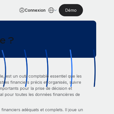
Connexion
Démo
e ?
e, est un outil comptable essentiel que les
istres financiers précis et organisés, suivre
importants pour la prise de décision et
ral pour toutes les données financières de
s financiers adéquats et complets. Il joue un