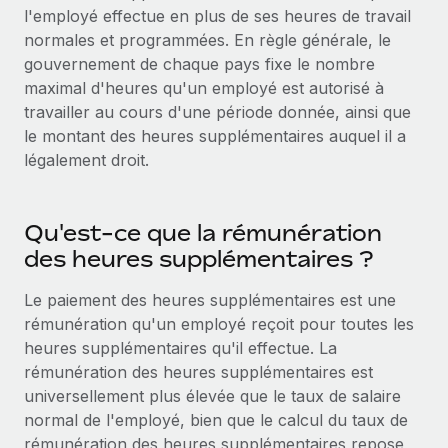
Gestion des freelances
l'employé effectue en plus de ses heures de travail
Comparer Remote
pays
Connexion
Intégrez et gérez vos freelances partout dans le monde
Nederlands
normales et programmées. En règle générale, le
Examinez notre service par rapport aux autres
gouvernement de chaque pays fixe le nombre
Calculateur de paiement des freelances
PEO
Français
maximal d'heures qu'un employé est autorisé à
Découvrez les devises disponibles et les vitesses de
Sous-traitez les opérations complexes liées à l’emploi
CROISSANCE
travailler au cours d'une période donnée, ainsi que
paiement pour vos freelances internationaux
Deutsch
le montant des heures supplémentaires auquel il a
Start-ups
légalement droit.
Des solutions agiles et internationales pour les RH et la
INFRASTRUCTURE
APPRENDRE AVEC REMOTE
Español
paie des entreprises en pleine croissance
Intégration Remote
Recherche et guides
Intégrez vos RH aux flux de travail en toute simplicité
Entreprises intermédiaires
Qu'est-ce que la rémunération
Italiano
Études de cas
Développez vos équipes avec des solutions RH sur
des heures supplémentaires ?
Plateforme
mesure
Português (Portugal)
Des fonctions RH clés intégrées pour votre équipe
Glossaire RH
Le paiement des heures supplémentaires est une
Entreprise
rémunération qu'un employé reçoit pour toutes les
Connecter
Nouveau
日本語
Checklists et modèles
Les RH à l’international pour les grandes entreprises
heures supplémentaires qu'il effectue. La
Connectez n'importe quel outil d’IA à Remote grâce à
rémunération des heures supplémentaires est
Descriptions de postes
한국어
notre MCP
universellement plus élevée que le taux de salaire
TRAVAILLONS ENSEMBLE
Webinaires
Intégrations
normal de l'employé, bien que le calcul du taux de
中文（简体）
Partenaires stratégiques de la tech
Rationalisez vos processus avec des outils essentiels
rémunération des heures supplémentaires repose