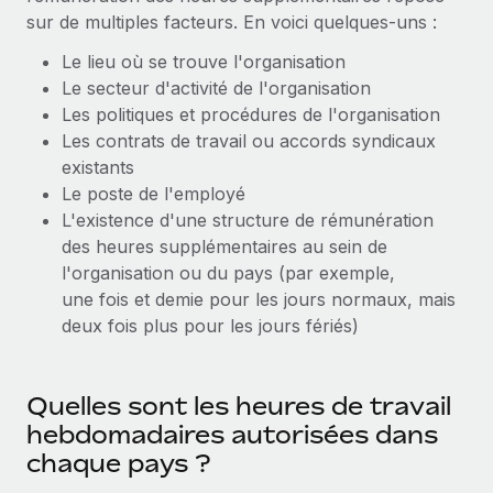
Événements
Intégrez les RH à l’international de manière flexible
sur de multiples facteurs. En voici quelques-uns :
Salle de presse
Devenir partenaire
Le lieu où se trouve l'organisation
SERVICES
Le secteur d'activité de l'organisation
Explorez avec nous vos opportunités de partenariat
Données sur les salaires et les talents
Demandez aux experts
Les politiques et procédures de l'organisation
Recevez des conseils d’experts sur les RH à
Remote Build
Bientôt disponible
Les contrats de travail ou accords syndicaux
Centre de ressources
l’international et la conformité
Conseil en intégrations et automatisations assistées par
existants
l’IA
Obtenir de l’aide
Le poste de l'employé
Contrôles d’antécédents
L'existence d'une structure de rémunération
Simplifiez vos processus de présélection des
Voir toutes les ressources
des heures supplémentaires au sein de
candidats
ÉTUDES DE CAS
l'organisation ou du pays (par exemple,
une fois et demie pour les jours normaux, mais
Remote Watchtower
BLOG
Comment Weaviate, l'as de l'IA, a développé
deux fois plus pour les jours fériés)
ses effectifs de 120 % avec Remote
Gardez un temps d’avance sur les risques en
Paie multipays
matière de conformité
Weaviate en bref Weaviate crée des infrastructures open
EOR et PEO
source et AI-first. Sa mission est...
Quelles sont les heures de travail
Gestion des appareils
hebdomadaires autorisées dans
Gestion des freelances
Achetez et suivez vos équipements informatiques
En savoir plus
chaque pays ?
dans le monde entier
Taxes