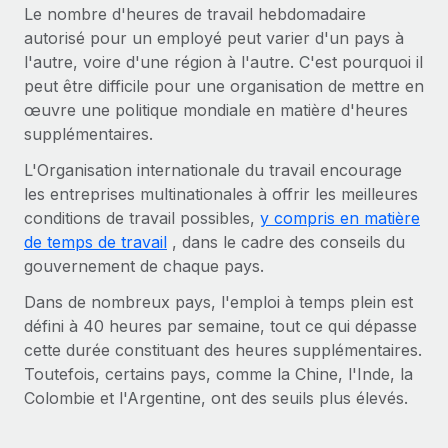
Création d’entité
Le nombre d'heures de travail hebdomadaire
Intégration Remote x BambooHR : du local à
Explorer le blog
autorisé pour un employé peut varier d'un pays à
Établissez des entités rapidement et en toute
l’international, le recrutement sans changer de
plateforme
l'autre, voire d'une région à l'autre. C'est pourquoi il
conformité
peut être difficile pour une organisation de mettre en
Impact Les clients BambooHR peuvent désormais
BLOG
Mobilité et déménagement international
œuvre une politique mondiale en matière d'heures
embaucher et gérer les employés internationaux...
Organisez facilement le déménagement de vos
supplémentaires.
Mises à jour des produits de Remote :
En savoir plus
employés
Intégrations Gusto et Xero et Gestion des
L'Organisation internationale du travail encourage
freelances Plus
les entreprises multinationales à offrir les meilleures
Avantages sociaux
Remote a toujours pour mission d'aider les entreprises de
conditions de travail possibles,
y compris en matière
Gérez facilement les avantages sociaux
toute taille à embaucher, gérer et payer...
de temps de travail
, dans le cadre des conseils du
gouvernement de chaque pays.
En savoir plus
Dans de nombreux pays, l'emploi à temps plein est
défini à 40 heures par semaine, tout ce qui dépasse
Comment Phiture gère ses 55 employés
cette durée constituant des heures supplémentaires.
répartis dans 19 pays grâce à Remote
Toutefois, certains pays, comme la Chine, l'Inde, la
Colombie et l'Argentine, ont des seuils plus élevés.
Phiture, un leader notable du conseil en matière de
croissance mobile internationale, encourage les...