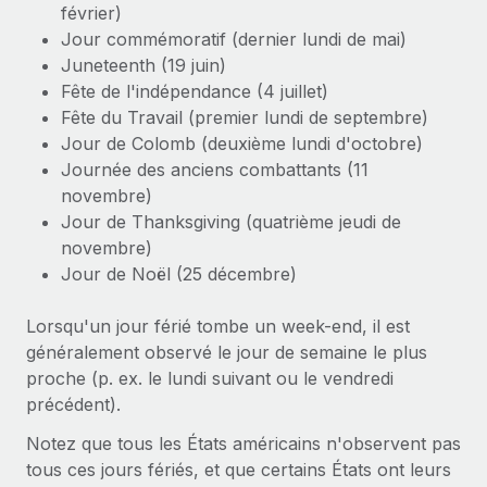
Événements
février)
Intégrez les RH à l’international de manière flexible
Jour commémoratif (dernier lundi de mai)
Salle de presse
Devenir partenaire
SERVICES
Juneteenth (19 juin)
Explorez avec nous vos opportunités de partenariat
Fête de l'indépendance (4 juillet)
Données sur les salaires et les talents
Demandez aux experts
Fête du Travail (premier lundi de septembre)
Recevez des conseils d’experts sur les RH à
Remote Build
Bientôt disponible
Centre de ressources
Jour de Colomb (deuxième lundi d'octobre)
l’international et la conformité
Conseil en intégrations et automatisations assistées par
Journée des anciens combattants (11
l’IA
Obtenir de l’aide
novembre)
Contrôles d’antécédents
Jour de Thanksgiving (quatrième jeudi de
Simplifiez vos processus de présélection des
Voir toutes les ressources
novembre)
candidats
ÉTUDES DE CAS
Jour de Noël (25 décembre)
Remote Watchtower
BLOG
Lorsqu'un jour férié tombe un week-end, il est
Gardez un temps d’avance sur les risques en
Paie multipays
généralement observé le jour de semaine le plus
matière de conformité
proche (p. ex. le lundi suivant ou le vendredi
EOR et PEO
Gestion des appareils
précédent).
Gestion des freelances
Achetez et suivez vos équipements informatiques
Notez que tous les États américains n'observent pas
dans le monde entier
tous ces jours fériés, et que certains États ont leurs
Taxes