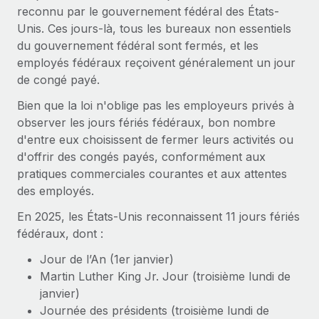
Gestion des freelances
reconnu par le gouvernement fédéral des États-
Comparer Remote
pays
Connexion
Intégrez et gérez vos freelances partout dans le monde
Nederlands
Unis. Ces jours-là, tous les bureaux non essentiels
Examinez notre service par rapport aux autres
du gouvernement fédéral sont fermés, et les
Calculateur de paiement des freelances
PEO
Français
employés fédéraux reçoivent généralement un jour
Découvrez les devises disponibles et les vitesses de
Sous-traitez les opérations complexes liées à l’emploi
CROISSANCE
de congé payé.
paiement pour vos freelances internationaux
Deutsch
Start-ups
Bien que la loi n'oblige pas les employeurs privés à
Des solutions agiles et internationales pour les RH et la
INFRASTRUCTURE
observer les jours fériés fédéraux, bon nombre
APPRENDRE AVEC REMOTE
Español
paie des entreprises en pleine croissance
d'entre eux choisissent de fermer leurs activités ou
Intégration Remote
Recherche et guides
d'offrir des congés payés, conformément aux
Intégrez vos RH aux flux de travail en toute simplicité
Entreprises intermédiaires
Italiano
pratiques commerciales courantes et aux attentes
Études de cas
Développez vos équipes avec des solutions RH sur
Plateforme
des employés.
mesure
Português (Portugal)
Des fonctions RH clés intégrées pour votre équipe
Glossaire RH
En 2025, les États-Unis reconnaissent 11 jours fériés
Entreprise
Connecter
Nouveau
日本語
fédéraux, dont :
Checklists et modèles
Les RH à l’international pour les grandes entreprises
Connectez n'importe quel outil d’IA à Remote grâce à
Jour de l’An (1er janvier)
Descriptions de postes
한국어
notre MCP
Martin Luther King Jr. Jour (troisième lundi de
TRAVAILLONS ENSEMBLE
janvier)
Webinaires
Intégrations
中文（简体）
Journée des présidents (troisième lundi de
Partenaires stratégiques de la tech
Rationalisez vos processus avec des outils essentiels