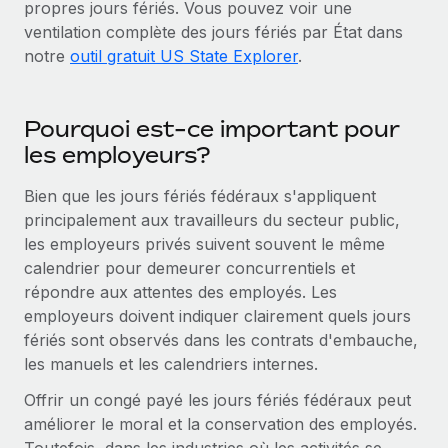
propres jours fériés. Vous pouvez voir une
Création d’entité
Explorer le blog
ventilation complète des jours fériés par État dans
Établissez des entités rapidement et en toute
notre
outil gratuit US State Explorer
.
conformité
BLOG
Mobilité et déménagement international
Pourquoi est-ce important pour
Organisez facilement le déménagement de vos
Mises à jour des produits de Remote :
les employeurs?
employés
Intégrations Gusto et Xero et Gestion des
freelances Plus
Bien que les jours fériés fédéraux s'appliquent
Avantages sociaux
Remote a toujours pour mission d'aider les entreprises de
principalement aux travailleurs du secteur public,
Gérez facilement les avantages sociaux
toute taille à embaucher, gérer et payer...
les employeurs privés suivent souvent le même
calendrier pour demeurer concurrentiels et
En savoir plus
répondre aux attentes des employés. Les
employeurs doivent indiquer clairement quels jours
fériés sont observés dans les contrats d'embauche,
Comment Phiture gère ses 55 employés
les manuels et les calendriers internes.
répartis dans 19 pays grâce à Remote
Phiture, un leader notable du conseil en matière de
Offrir un congé payé les jours fériés fédéraux peut
croissance mobile internationale, encourage les...
améliorer le moral et la conservation des employés.