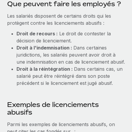
Que peuvent faire les employés ?
Création d’entité
Explorer le blog
Établissez des entités rapidement et en toute
Les salariés disposent de certains droits qui les
conformité
protègent contre les licenciements abusifs :
BLOG
Mobilité et déménagement international
Droit de recours :
Le droit de contester la
Organisez facilement le déménagement de vos
décision de licenciement.
Mises à jour des produits de Remote :
employés
Intégrations Gusto et Xero et Gestion des
Droit à l'indemnisation :
Dans certaines
freelances Plus
juridictions, les salariés peuvent avoir droit à
Avantages sociaux
une indemnisation en cas de licenciement abusif.
Remote a toujours pour mission d'aider les entreprises de
Gérez facilement les avantages sociaux
Droit à la réintégration :
Dans certains cas, un
toute taille à embaucher, gérer et payer...
salarié peut être réintégré dans son poste
En savoir plus
précédent si le licenciement est jugé abusif.
Comment Phiture gère ses 55 employés
Exemples de licenciements
répartis dans 19 pays grâce à Remote
abusifs
Phiture, un leader notable du conseil en matière de
Parmi les exemples de licenciements abusifs, on
croissance mobile internationale, encourage les...
peut citer les cas fondés sur.. :