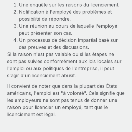
Événements
Intégrez les RH à l’international de manière flexible
Une enquête sur les raisons du licenciement.
Notification à l'employé des problèmes et
Salle de presse
Devenir partenaire
SERVICES
possibilité de répondre.
Explorez avec nous vos opportunités de partenariat
Une réunion au cours de laquelle l'employé
Données sur les salaires et les talents
Demandez aux experts
peut présenter son cas.
Recevez des conseils d’experts sur les RH à
Remote Build
Bientôt disponible
Centre de ressources
Un processus de décision impartial basé sur
l’international et la conformité
Conseil en intégrations et automatisations assistées par
des preuves et des discussions.
l’IA
Obtenir de l’aide
Si la raison n'est pas valable ou si les étapes ne
Contrôles d’antécédents
sont pas suivies conformément aux lois locales sur
Simplifiez vos processus de présélection des
Voir toutes les ressources
l'emploi ou aux politiques de l'entreprise, il peut
candidats
ÉTUDES DE CAS
s'agir d'un licenciement abusif.
Remote Watchtower
BLOG
Il convient de noter que dans la plupart des États
Gardez un temps d’avance sur les risques en
Paie multipays
américains, l'emploi est "à volonté". Cela signifie que
matière de conformité
les employeurs ne sont pas tenus de donner une
EOR et PEO
raison pour licencier un employé, tant que le
Gestion des appareils
licenciement est légal.
Gestion des freelances
Achetez et suivez vos équipements informatiques
dans le monde entier
Taxes