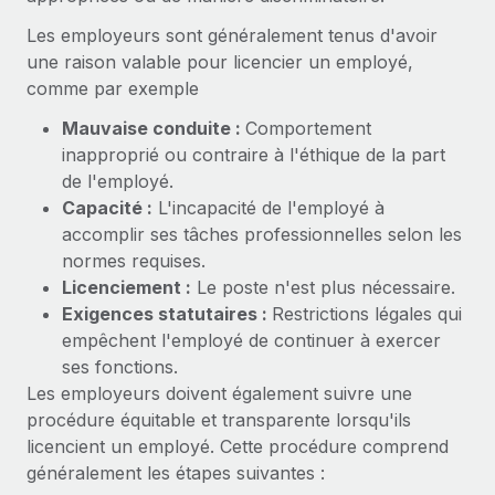
Gestion des freelances
Comparer Remote
pays
Les employeurs sont généralement tenus d'avoir
Connexion
Intégrez et gérez vos freelances partout dans le monde
Nederlands
Examinez notre service par rapport aux autres
une raison valable pour licencier un employé,
Calculateur de paiement des freelances
PEO
comme par exemple
Français
Découvrez les devises disponibles et les vitesses de
Sous-traitez les opérations complexes liées à l’emploi
CROISSANCE
paiement pour vos freelances internationaux
Mauvaise conduite :
Comportement
Deutsch
Start-ups
inapproprié ou contraire à l'éthique de la part
Des solutions agiles et internationales pour les RH et la
INFRASTRUCTURE
de l'employé.
APPRENDRE AVEC REMOTE
Español
paie des entreprises en pleine croissance
Capacité :
L'incapacité de l'employé à
Intégration Remote
Recherche et guides
accomplir ses tâches professionnelles selon les
Intégrez vos RH aux flux de travail en toute simplicité
Entreprises intermédiaires
Italiano
normes requises.
Études de cas
Développez vos équipes avec des solutions RH sur
Licenciement :
Le poste n'est plus nécessaire.
Plateforme
mesure
Português (Portugal)
Exigences statutaires :
Restrictions légales qui
Des fonctions RH clés intégrées pour votre équipe
Glossaire RH
empêchent l'employé de continuer à exercer
Entreprise
Connecter
Nouveau
日本語
ses fonctions.
Checklists et modèles
Les RH à l’international pour les grandes entreprises
Connectez n'importe quel outil d’IA à Remote grâce à
Les employeurs doivent également suivre une
Descriptions de postes
한국어
notre MCP
procédure équitable et transparente lorsqu'ils
licencient un employé. Cette procédure comprend
TRAVAILLONS ENSEMBLE
Webinaires
Intégrations
中文（简体）
généralement les étapes suivantes :
Partenaires stratégiques de la tech
Rationalisez vos processus avec des outils essentiels