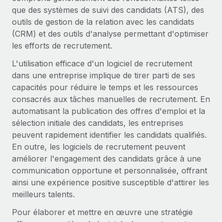
Gestion des freelances
Comparer Remote
que des systèmes de suivi des candidats (ATS), des
pays
Connexion
Intégrez et gérez vos freelances partout dans le monde
Nederlands
Examinez notre service par rapport aux autres
outils de gestion de la relation avec les candidats
Calculateur de paiement des freelances
(CRM) et des outils d'analyse permettant d'optimiser
PEO
Français
Découvrez les devises disponibles et les vitesses de
les efforts de recrutement.
Sous-traitez les opérations complexes liées à l’emploi
CROISSANCE
paiement pour vos freelances internationaux
L'utilisation efficace d'un logiciel de recrutement
Deutsch
Start-ups
dans une entreprise implique de tirer parti de ses
Des solutions agiles et internationales pour les RH et la
INFRASTRUCTURE
capacités pour réduire le temps et les ressources
APPRENDRE AVEC REMOTE
Español
paie des entreprises en pleine croissance
Intégration Remote
consacrés aux tâches manuelles de recrutement. En
Recherche et guides
Intégrez vos RH aux flux de travail en toute simplicité
automatisant la publication des offres d'emploi et la
Entreprises intermédiaires
Italiano
sélection initiale des candidats, les entreprises
Études de cas
Développez vos équipes avec des solutions RH sur
Plateforme
peuvent rapidement identifier les candidats qualifiés.
mesure
Português (Portugal)
Des fonctions RH clés intégrées pour votre équipe
Glossaire RH
En outre, les logiciels de recrutement peuvent
Entreprise
améliorer l'engagement des candidats grâce à une
Connecter
Nouveau
日本語
Checklists et modèles
Les RH à l’international pour les grandes entreprises
communication opportune et personnalisée, offrant
Connectez n'importe quel outil d’IA à Remote grâce à
ainsi une expérience positive susceptible d'attirer les
Descriptions de postes
한국어
notre MCP
meilleurs talents.
TRAVAILLONS ENSEMBLE
Webinaires
Intégrations
中文（简体）
Pour élaborer et mettre en œuvre une stratégie
Partenaires stratégiques de la tech
Rationalisez vos processus avec des outils essentiels