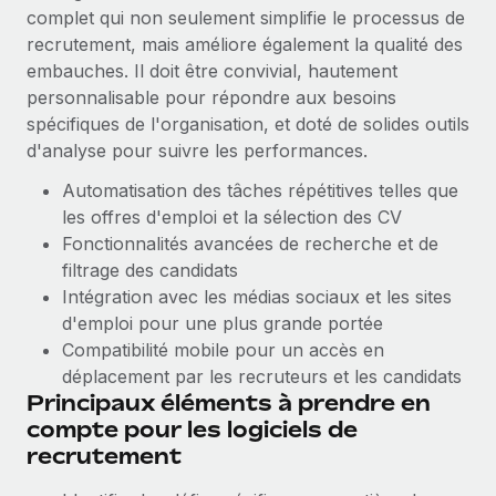
Création d’entité
complet qui non seulement simplifie le processus de
Explorer le blog
Établissez des entités rapidement et en toute
recrutement, mais améliore également la qualité des
conformité
embauches. Il doit être convivial, hautement
personnalisable pour répondre aux besoins
BLOG
Mobilité et déménagement international
spécifiques de l'organisation, et doté de solides outils
Organisez facilement le déménagement de vos
d'analyse pour suivre les performances.
Mises à jour des produits de Remote :
employés
Intégrations Gusto et Xero et Gestion des
Automatisation des tâches répétitives telles que
freelances Plus
les offres d'emploi et la sélection des CV
Avantages sociaux
Remote a toujours pour mission d'aider les entreprises de
Fonctionnalités avancées de recherche et de
Gérez facilement les avantages sociaux
toute taille à embaucher, gérer et payer...
filtrage des candidats
Intégration avec les médias sociaux et les sites
En savoir plus
d'emploi pour une plus grande portée
Compatibilité mobile pour un accès en
déplacement par les recruteurs et les candidats
Comment Phiture gère ses 55 employés
Principaux éléments à prendre en
répartis dans 19 pays grâce à Remote
compte pour les logiciels de
Phiture, un leader notable du conseil en matière de
recrutement
croissance mobile internationale, encourage les...