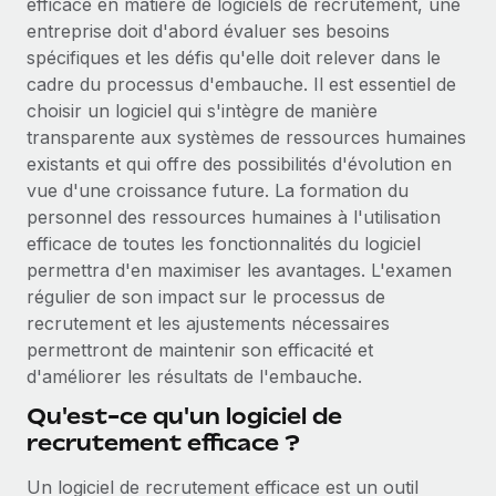
efficace en matière de logiciels de recrutement, une
Événements
Intégrez les RH à l’international de manière flexible
entreprise doit d'abord évaluer ses besoins
Salle de presse
spécifiques et les défis qu'elle doit relever dans le
Devenir partenaire
SERVICES
cadre du processus d'embauche. Il est essentiel de
Explorez avec nous vos opportunités de partenariat
Données sur les salaires et les talents
Demandez aux experts
choisir un logiciel qui s'intègre de manière
Recevez des conseils d’experts sur les RH à
Remote Build
Bientôt disponible
transparente aux systèmes de ressources humaines
Centre de ressources
l’international et la conformité
Conseil en intégrations et automatisations assistées par
existants et qui offre des possibilités d'évolution en
l’IA
vue d'une croissance future. La formation du
Obtenir de l’aide
Contrôles d’antécédents
personnel des ressources humaines à l'utilisation
Simplifiez vos processus de présélection des
Voir toutes les ressources
efficace de toutes les fonctionnalités du logiciel
candidats
ÉTUDES DE CAS
permettra d'en maximiser les avantages. L'examen
régulier de son impact sur le processus de
Remote Watchtower
BLOG
recrutement et les ajustements nécessaires
Gardez un temps d’avance sur les risques en
Paie multipays
permettront de maintenir son efficacité et
matière de conformité
d'améliorer les résultats de l'embauche.
EOR et PEO
Gestion des appareils
Qu'est-ce qu'un logiciel de
Gestion des freelances
Achetez et suivez vos équipements informatiques
recrutement efficace ?
dans le monde entier
Taxes
Un logiciel de recrutement efficace est un outil