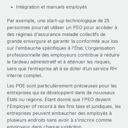
Création d’entité
Intégration et manuels employés
Explorer le blog
Établissez des entités rapidement et en toute
conformité
Par exemple, une start-up technologique de 25
BLOG
personnes pourrait utiliser un PEO pour accéder à
Mobilité et déménagement international
des régimes d'assurance maladie collectifs de
Organisez facilement le déménagement de vos
Mises à jour des produits de Remote :
grande envergure et garantir la conformité aux lois
employés
Intégrations Gusto et Xero et Gestion des
sur l'embauche spécifiques à l'État. L’organisation
freelances Plus
professionnelle des employeurs contribue à réduire
Avantages sociaux
Remote a toujours pour mission d'aider les entreprises de
le fardeau administratif et à atténuer les risques,
Gérez facilement les avantages sociaux
toute taille à embaucher, gérer et payer...
sans que l’entreprise ait à se doter d’un service RH
interne complet.
En savoir plus
Les POE sont particulièrement précieuses pour les
entreprises qui se développent dans de nouveaux
Comment Phiture gère ses 55 employés
États ou régions. Étant donné que l'PEO devient
répartis dans 19 pays grâce à Remote
l'Employer of record à des fins taxe et juridiques, les
entreprises peuvent embaucher des employés à
Phiture, un leader notable du conseil en matière de
plusieurs endroits sans avoir à s'inscrire comme
croissance mobile internationale, encourage les...
employeur dans chaque juridiction.