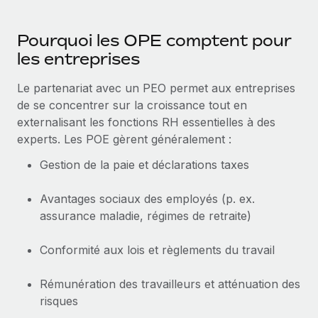
Événements
Intégrez les RH à l’international de manière flexible
Salle de presse
Pourquoi les OPE comptent pour
Devenir partenaire
SERVICES
les entreprises
Explorez avec nous vos opportunités de partenariat
Données sur les salaires et les talents
Demandez aux experts
Recevez des conseils d’experts sur les RH à
Remote Build
Bientôt disponible
Le partenariat avec un PEO permet aux entreprises
Centre de ressources
l’international et la conformité
Conseil en intégrations et automatisations assistées par
de se concentrer sur la croissance tout en
l’IA
externalisant les fonctions RH essentielles à des
Obtenir de l’aide
Contrôles d’antécédents
experts. Les POE gèrent généralement :
Simplifiez vos processus de présélection des
Voir toutes les ressources
Gestion de la paie et déclarations taxes
candidats
ÉTUDES DE CAS
Remote Watchtower
BLOG
Avantages sociaux des employés (p. ex.
Gardez un temps d’avance sur les risques en
assurance maladie, régimes de retraite)
Paie multipays
matière de conformité
EOR et PEO
Conformité aux lois et règlements du travail
Gestion des appareils
Gestion des freelances
Achetez et suivez vos équipements informatiques
Rémunération des travailleurs et atténuation des
dans le monde entier
risques
Taxes