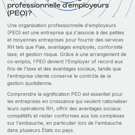
Gestion des freelances
professionnelle d'employeurs
Comparer Remote
pays
Connexion
Intégrez et gérez vos freelances partout dans le monde
Nederlands
(PEO)?
Examinez notre service par rapport aux autres
Calculateur de paiement des freelances
PEO
Une organisation professionnelle d'employeurs
Français
Découvrez les devises disponibles et les vitesses de
Sous-traitez les opérations complexes liées à l’emploi
CROISSANCE
(PEO) est une entreprise qui s'associe à des petites
paiement pour vos freelances internationaux
et moyennes entreprises pour fournir des services
Deutsch
Start-ups
RH tels que Paie, avantages employés, conformité
Des solutions agiles et internationales pour les RH et la
INFRASTRUCTURE
APPRENDRE AVEC REMOTE
taxe, et gestion risque. Grâce à une arrangement de
Español
paie des entreprises en pleine croissance
Intégration Remote
co-emploi, l'PEO devient l'Employer of record aux
Recherche et guides
Intégrez vos RH aux flux de travail en toute simplicité
Entreprises intermédiaires
fins de l'taxe et des avantages sociaux, tandis que
Italiano
Études de cas
l'entreprise cliente conserve le contrôle de la
Développez vos équipes avec des solutions RH sur
Plateforme
gestion quotidienne.
mesure
Português (Portugal)
Des fonctions RH clés intégrées pour votre équipe
Glossaire RH
Comprendre la signification PEO est essentiel pour
Entreprise
Connecter
Nouveau
日本語
Checklists et modèles
les entreprises en croissance qui veulent rationaliser
Les RH à l’international pour les grandes entreprises
Connectez n'importe quel outil d’IA à Remote grâce à
leurs opérations RH, offrir des avantages sociaux
Descriptions de postes
한국어
notre MCP
compétitifs et rester conformes aux lois complexes
TRAVAILLONS ENSEMBLE
sur l'embauche, en particulier lors de l'embauche
Webinaires
Intégrations
中文（简体）
dans plusieurs États ou pays.
Partenaires stratégiques de la tech
Rationalisez vos processus avec des outils essentiels