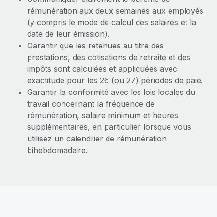
Création d’entité
rémunération aux deux semaines aux employés
Explorer le blog
Établissez des entités rapidement et en toute
(y compris le mode de calcul des salaires et la
conformité
date de leur émission).
Garantir que les retenues au titre des
BLOG
Mobilité et déménagement international
prestations, des cotisations de retraite et des
Organisez facilement le déménagement de vos
Mises à jour des produits de Remote :
impôts sont calculées et appliquées avec
employés
Intégrations Gusto et Xero et Gestion des
exactitude pour les 26 (ou 27) périodes de paie.
freelances Plus
Garantir la conformité avec les lois locales du
Avantages sociaux
Remote a toujours pour mission d'aider les entreprises de
travail concernant la fréquence de
Gérez facilement les avantages sociaux
toute taille à embaucher, gérer et payer...
rémunération, salaire minimum et heures
supplémentaires, en particulier lorsque vous
En savoir plus
utilisez un calendrier de rémunération
bihebdomadaire.
Comment Phiture gère ses 55 employés
répartis dans 19 pays grâce à Remote
Phiture, un leader notable du conseil en matière de
croissance mobile internationale, encourage les...