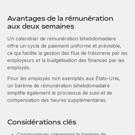
Événements
Intégrez les RH à l’international de manière flexible
Salle de presse
Devenir partenaire
Avantages de la rémunération
SERVICES
Explorez avec nous vos opportunités de partenariat
aux deux semaines
Données sur les salaires et les talents
Demandez aux experts
Recevez des conseils d’experts sur les RH à
Remote Build
Bientôt disponible
Un calendrier de rémunération bihebdomadaire
Centre de ressources
l’international et la conformité
Conseil en intégrations et automatisations assistées par
offre un cycle de paiement uniforme et prévisible,
l’IA
Obtenir de l’aide
ce qui facilite la gestion des flux de trésorerie par les
Contrôles d’antécédents
employeurs et la budgétisation des finances par les
Simplifiez vos processus de présélection des
Voir toutes les ressources
employés.
candidats
ÉTUDES DE CAS
Pour les employés non exemptés aux États-Unis,
Remote Watchtower
BLOG
un barème de rémunération bihebdomadaire
Gardez un temps d’avance sur les risques en
simplifie également le processus de suivi et de
Paie multipays
matière de conformité
compensation des heures supplémentaires.
EOR et PEO
Gestion des appareils
Gestion des freelances
Achetez et suivez vos équipements informatiques
Considérations clés
dans le monde entier
Taxes
Communiquer clairement le barème de