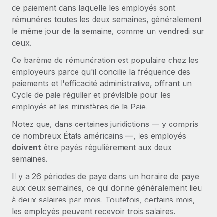
Gestion des freelances
de paiement dans laquelle les employés sont
Comparer Remote
pays
Connexion
Intégrez et gérez vos freelances partout dans le monde
Nederlands
rémunérés toutes les deux semaines, généralement
Examinez notre service par rapport aux autres
le même jour de la semaine, comme un vendredi sur
Calculateur de paiement des freelances
PEO
Français
deux.
Découvrez les devises disponibles et les vitesses de
Sous-traitez les opérations complexes liées à l’emploi
CROISSANCE
paiement pour vos freelances internationaux
Ce barème de rémunération est populaire chez les
Deutsch
Start-ups
employeurs parce qu'il concilie la fréquence des
Des solutions agiles et internationales pour les RH et la
INFRASTRUCTURE
paiements et l'efficacité administrative, offrant un
APPRENDRE AVEC REMOTE
Español
paie des entreprises en pleine croissance
Cycle de paie régulier et prévisible pour les
Intégration Remote
Recherche et guides
employés et les ministères de la Paie.
Intégrez vos RH aux flux de travail en toute simplicité
Entreprises intermédiaires
Italiano
Études de cas
Développez vos équipes avec des solutions RH sur
Notez que, dans certaines juridictions — y compris
Plateforme
mesure
Português (Portugal)
de nombreux États américains —, les employés
Des fonctions RH clés intégrées pour votre équipe
Glossaire RH
doivent
être payés régulièrement aux deux
Entreprise
Connecter
Nouveau
日本語
semaines.
Checklists et modèles
Les RH à l’international pour les grandes entreprises
Connectez n'importe quel outil d’IA à Remote grâce à
Il y a 26 périodes de paye dans un horaire de paye
Descriptions de postes
한국어
notre MCP
aux deux semaines, ce qui donne généralement lieu
TRAVAILLONS ENSEMBLE
à deux salaires par mois. Toutefois, certains mois,
Webinaires
Intégrations
中文（简体）
les employés peuvent recevoir trois salaires.
Partenaires stratégiques de la tech
Rationalisez vos processus avec des outils essentiels