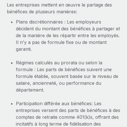
Événements
Intégrez les RH à l’international de manière flexible
Les entreprises mettent en œuvre le partage des
bénéfices de plusieurs manières:
Salle de presse
Devenir partenaire
SERVICES
Plans discrétionnaires : Les employeurs
Explorez avec nous vos opportunités de partenariat
Données sur les salaires et les talents
Demandez aux experts
décident du montant des bénéfices à partager et
Recevez des conseils d’experts sur les RH à
Remote Build
Bientôt disponible
de la manière de les répartir entre les employés.
Centre de ressources
l’international et la conformité
Conseil en intégrations et automatisations assistées par
Il n'y a pas de formule fixe ou de montant
l’IA
Obtenir de l’aide
garanti.
Contrôles d’antécédents
Simplifiez vos processus de présélection des
Voir toutes les ressources
Régimes calculés au prorata ou selon la
candidats
ÉTUDES DE CAS
formule : Les parts de bénéfices suivent une
formule établie, souvent basée sur le niveau de
Remote Watchtower
BLOG
salaire, ancienneté, ou performance du
Gardez un temps d’avance sur les risques en
Paie multipays
département.
matière de conformité
EOR et PEO
Participation différée aux bénéfices: Les
Gestion des appareils
entreprises versent des parts de bénéfices à des
Gestion des freelances
Achetez et suivez vos équipements informatiques
comptes de retraite comme 401(k)s, offrant des
dans le monde entier
Taxes
incitatifs à long terme de fidélisation des