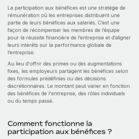
Gestion des freelances
Comparer Remote
pays
La participation aux bénéfices est une stratégie de
Connexion
Intégrez et gérez vos freelances partout dans le monde
Nederlands
Examinez notre service par rapport aux autres
rémunération où les entreprises distribuent une
Calculateur de paiement des freelances
partie de leurs bénéfices aux salariés. C’est une
PEO
Français
Découvrez les devises disponibles et les vitesses de
façon de récompenser les membres de l’équipe
Sous-traitez les opérations complexes liées à l’emploi
CROISSANCE
paiement pour vos freelances internationaux
pour la réussite financière de l’entreprise et d’aligner
Deutsch
Start-ups
leurs intérêts sur la performance globale de
Des solutions agiles et internationales pour les RH et la
INFRASTRUCTURE
l’entreprise.
APPRENDRE AVEC REMOTE
Español
paie des entreprises en pleine croissance
Intégration Remote
Au lieu d'offrir des primes ou des augmentations
Recherche et guides
Intégrez vos RH aux flux de travail en toute simplicité
Entreprises intermédiaires
fixes, les employeurs partagent les bénéfices selon
Italiano
Études de cas
Développez vos équipes avec des solutions RH sur
des formules prédéfinies ou des décisions
Plateforme
mesure
discrétionnaires. Le montant peut varier en fonction
Português (Portugal)
Des fonctions RH clés intégrées pour votre équipe
Glossaire RH
des bénéfices de l'entreprise, des rôles individuels
Entreprise
ou du temps passé.
Connecter
Nouveau
日本語
Checklists et modèles
Les RH à l’international pour les grandes entreprises
Connectez n'importe quel outil d’IA à Remote grâce à
Descriptions de postes
한국어
notre MCP
Comment fonctionne la
TRAVAILLONS ENSEMBLE
Webinaires
Intégrations
participation aux bénéfices ?
中文（简体）
Partenaires stratégiques de la tech
Rationalisez vos processus avec des outils essentiels