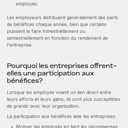
Création d’entité
employés.
Explorer le blog
Établissez des entités rapidement et en toute
Les employeurs distribuent généralement des parts
conformité
de bénéfices chaque année, bien que certains
BLOG
Mobilité et déménagement international
puissent le faire trimestriellement ou
Organisez facilement le déménagement de vos
semestriellement en fonction du rendement de
Mises à jour des produits de Remote :
employés
l'entreprise.
Intégrations Gusto et Xero et Gestion des
freelances Plus
Avantages sociaux
Remote a toujours pour mission d'aider les entreprises de
Gérez facilement les avantages sociaux
Pourquoi les entreprises offrent-
toute taille à embaucher, gérer et payer...
elles une participation aux
En savoir plus
bénéfices?
Lorsque les employés voient un lien direct entre
Comment Phiture gère ses 55 employés
leurs efforts et leurs gains, ils sont plus susceptibles
répartis dans 19 pays grâce à Remote
de grandir avec leur organisation.
Phiture, un leader notable du conseil en matière de
La participation aux bénéfices aide les entreprises:
croissance mobile internationale, encourage les...
Motiver les employés en liant les récompenses