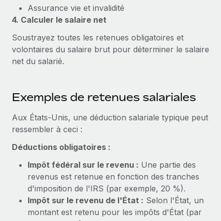
Création d’entité
Assurance vie et invalidité
Explorer le blog
Établissez des entités rapidement et en toute
4. Calculer le salaire net
conformité
Soustrayez toutes les retenues obligatoires et
BLOG
volontaires du salaire brut pour déterminer le salaire
Mobilité et déménagement international
net du salarié.
Organisez facilement le déménagement de vos
Mises à jour des produits de Remote :
employés
Intégrations Gusto et Xero et Gestion des
freelances Plus
Exemples de retenues salariales
Avantages sociaux
Remote a toujours pour mission d'aider les entreprises de
Gérez facilement les avantages sociaux
toute taille à embaucher, gérer et payer...
Aux États-Unis, une déduction salariale typique peut
ressembler à ceci :
En savoir plus
Déductions obligatoires :
Impôt fédéral sur le revenu :
Une partie des
Comment Phiture gère ses 55 employés
revenus est retenue en fonction des tranches
répartis dans 19 pays grâce à Remote
d'imposition de l'IRS (par exemple, 20 %).
Phiture, un leader notable du conseil en matière de
Impôt sur le revenu de l'État :
Selon l'État, un
croissance mobile internationale, encourage les...
montant est retenu pour les impôts d'État (par