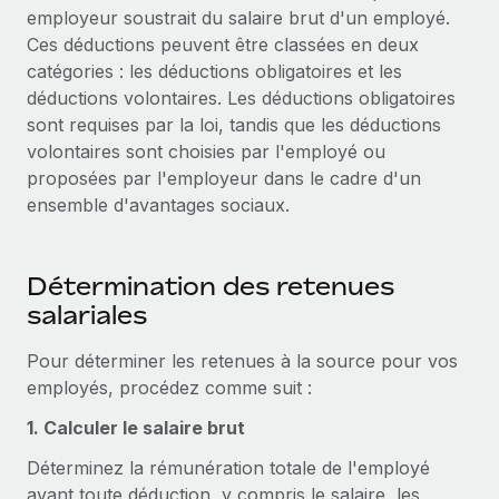
Gestion des freelances
employeur soustrait du salaire brut d'un employé.
Comparer Remote
pays
Connexion
Intégrez et gérez vos freelances partout dans le monde
Nederlands
Ces déductions peuvent être classées en deux
Examinez notre service par rapport aux autres
catégories : les déductions obligatoires et les
Calculateur de paiement des freelances
PEO
Français
déductions volontaires. Les déductions obligatoires
Découvrez les devises disponibles et les vitesses de
Sous-traitez les opérations complexes liées à l’emploi
CROISSANCE
sont requises par la loi, tandis que les déductions
paiement pour vos freelances internationaux
Deutsch
volontaires sont choisies par l'employé ou
Start-ups
proposées par l'employeur dans le cadre d'un
Des solutions agiles et internationales pour les RH et la
INFRASTRUCTURE
APPRENDRE AVEC REMOTE
Español
ensemble d'avantages sociaux.
paie des entreprises en pleine croissance
Intégration Remote
Recherche et guides
Intégrez vos RH aux flux de travail en toute simplicité
Entreprises intermédiaires
Italiano
Études de cas
Développez vos équipes avec des solutions RH sur
Détermination des retenues
Plateforme
mesure
Português (Portugal)
salariales
Des fonctions RH clés intégrées pour votre équipe
Glossaire RH
Entreprise
Pour déterminer les retenues à la source pour vos
Connecter
Nouveau
日本語
Checklists et modèles
Les RH à l’international pour les grandes entreprises
employés, procédez comme suit :
Connectez n'importe quel outil d’IA à Remote grâce à
Descriptions de postes
한국어
notre MCP
1. Calculer le salaire brut
TRAVAILLONS ENSEMBLE
Webinaires
Intégrations
Déterminez la rémunération totale de l'employé
中文（简体）
Partenaires stratégiques de la tech
Rationalisez vos processus avec des outils essentiels
avant toute déduction, y compris le salaire, les