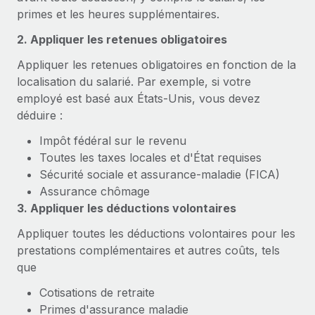
Événements
Intégrez les RH à l’international de manière flexible
primes et les heures supplémentaires.
Salle de presse
Devenir partenaire
2. Appliquer les retenues obligatoires
SERVICES
Explorez avec nous vos opportunités de partenariat
Données sur les salaires et les talents
Appliquer les retenues obligatoires en fonction de la
Demandez aux experts
localisation du salarié. Par exemple, si votre
Recevez des conseils d’experts sur les RH à
Remote Build
Bientôt disponible
Centre de ressources
employé est basé aux États-Unis, vous devez
l’international et la conformité
Conseil en intégrations et automatisations assistées par
déduire :
l’IA
Obtenir de l’aide
Contrôles d’antécédents
Impôt fédéral sur le revenu
Simplifiez vos processus de présélection des
Voir toutes les ressources
Toutes les taxes locales et d'État requises
candidats
ÉTUDES DE CAS
Sécurité sociale et assurance-maladie (FICA)
Assurance chômage
Remote Watchtower
BLOG
3. Appliquer les déductions volontaires
Gardez un temps d’avance sur les risques en
Paie multipays
matière de conformité
Appliquer toutes les déductions volontaires pour les
EOR et PEO
prestations complémentaires et autres coûts, tels
Gestion des appareils
que
Gestion des freelances
Achetez et suivez vos équipements informatiques
Cotisations de retraite
dans le monde entier
Taxes
Primes d'assurance maladie