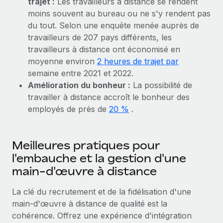
trajet :
Les travailleurs à distance se rendent
Création d’entité
Intégration Remote x BambooHR : du local à
Explorer le blog
moins souvent au bureau ou ne s'y rendent pas
Établissez des entités rapidement et en toute
l’international, le recrutement sans changer de
du tout. Selon une enquête menée auprès de
plateforme
conformité
travailleurs de 207 pays différents, les
Impact Les clients BambooHR peuvent désormais
BLOG
travailleurs à distance ont économisé en
Mobilité et déménagement international
embaucher et gérer les employés internationaux...
moyenne environ
2 heures de trajet par
Organisez facilement le déménagement de vos
Mises à jour des produits de Remote :
semaine entre 2021 et 2022.
En savoir plus
employés
Intégrations Gusto et Xero et Gestion des
Amélioration du bonheur :
La possibilité de
freelances Plus
travailler à distance accroît le bonheur des
Avantages sociaux
Remote a toujours pour mission d'aider les entreprises de
employés de près de
20 %
.
Gérez facilement les avantages sociaux
toute taille à embaucher, gérer et payer...
En savoir plus
Meilleures pratiques pour
l'embauche et la gestion d'une
main-d'œuvre à distance
Comment Phiture gère ses 55 employés
répartis dans 19 pays grâce à Remote
La clé du recrutement et de la fidélisation d'une
Phiture, un leader notable du conseil en matière de
main-d'œuvre à distance de qualité est la
croissance mobile internationale, encourage les...
cohérence. Offrez une expérience d'intégration