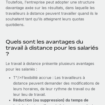
Événements
Toutefois, l'entreprise peut adopter une structure
Intégrez les RH à l’international de manière flexible
davantage axée sur les résultats, dans laquelle les
Salle de presse
Devenir partenaire
travailleurs à distance peuvent travailler quand ils le
SERVICES
Explorez avec nous vos opportunités de partenariat
souhaitent tant qu'ils atteignent leurs quotas
Données sur les salaires et les talents
Demandez aux experts
quotidiens.
Recevez des conseils d’experts sur les RH à
Remote Build
Bientôt disponible
Centre de ressources
l’international et la conformité
Conseil en intégrations et automatisations assistées par
l’IA
Obtenir de l’aide
Quels sont les avantages du
Contrôles d’antécédents
travail à distance pour les salariés
Simplifiez vos processus de présélection des
Voir toutes les ressources
?
candidats
ÉTUDES DE CAS
Le travail à distance présente plusieurs avantages
Remote Watchtower
BLOG
Comment Weaviate, l'as de l'IA, a développé
pour les salariés :
ses effectifs de 120 % avec Remote
Gardez un temps d’avance sur les risques en
Paie multipays
matière de conformité
T"/>Flexibilité accrue : Les travailleurs à
Weaviate en bref Weaviate crée des infrastructures open
EOR et PEO
distance peuvent demander des modifications de
source et AI-first. Sa mission est...
Gestion des appareils
leurs horaires, de leur rythme de travail ou de
Gestion des freelances
Achetez et suivez vos équipements informatiques
En savoir plus
leur lieu de travail.
dans le monde entier
Réduction (ou suppression) du temps de
Taxes