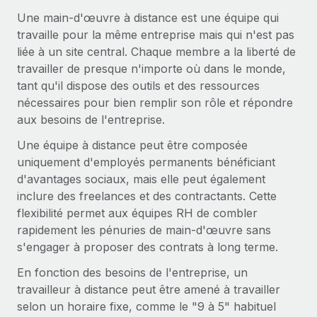
Gestion des freelances
Comparer Remote
pays
Une main-d'œuvre à distance est une équipe qui
Connexion
Intégrez et gérez vos freelances partout dans le monde
Nederlands
Examinez notre service par rapport aux autres
travaille pour la même entreprise mais qui n'est pas
Calculateur de paiement des freelances
liée à un site central. Chaque membre a la liberté de
PEO
Français
Découvrez les devises disponibles et les vitesses de
travailler de presque n'importe où dans le monde,
Sous-traitez les opérations complexes liées à l’emploi
CROISSANCE
paiement pour vos freelances internationaux
tant qu'il dispose des outils et des ressources
Deutsch
Start-ups
nécessaires pour bien remplir son rôle et répondre
Des solutions agiles et internationales pour les RH et la
INFRASTRUCTURE
aux besoins de l'entreprise.
APPRENDRE AVEC REMOTE
Español
paie des entreprises en pleine croissance
Intégration Remote
Une équipe à distance peut être composée
Recherche et guides
Intégrez vos RH aux flux de travail en toute simplicité
Entreprises intermédiaires
uniquement d'employés permanents bénéficiant
Italiano
Études de cas
Développez vos équipes avec des solutions RH sur
d'avantages sociaux, mais elle peut également
Plateforme
mesure
inclure des freelances et des contractants. Cette
Português (Portugal)
Des fonctions RH clés intégrées pour votre équipe
Glossaire RH
flexibilité permet aux équipes RH de combler
Entreprise
rapidement les pénuries de main-d'œuvre sans
Connecter
Nouveau
日本語
Checklists et modèles
Les RH à l’international pour les grandes entreprises
s'engager à proposer des contrats à long terme.
Connectez n'importe quel outil d’IA à Remote grâce à
Descriptions de postes
한국어
notre MCP
En fonction des besoins de l'entreprise, un
TRAVAILLONS ENSEMBLE
travailleur à distance peut être amené à travailler
Webinaires
Intégrations
中文（简体）
selon un horaire fixe, comme le "9 à 5" habituel
Partenaires stratégiques de la tech
Rationalisez vos processus avec des outils essentiels