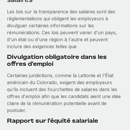
Création d’entité
Intégration Remote x BambooHR : du local à
Explorer le blog
Établissez des entités rapidement et en toute
l’international, le recrutement sans changer de
Les lois sur la transparence des salaires sont des
plateforme
conformité
réglementations qui obligent les employeurs à
divulguer certaines informations sur les
Impact Les clients BambooHR peuvent désormais
BLOG
Mobilité et déménagement international
rémunérations. Ces lois peuvent varier d'un pays,
embaucher et gérer les employés internationaux...
Organisez facilement le déménagement de vos
d'un état ou d'une région à l'autre et peuvent
Mises à jour des produits de Remote :
En savoir plus
employés
Intégrations Gusto et Xero et Gestion des
inclure des exigences telles que
freelances Plus
Divulgation obligatoire dans les
Avantages sociaux
Remote a toujours pour mission d'aider les entreprises de
offres d'emploi
Gérez facilement les avantages sociaux
toute taille à embaucher, gérer et payer...
Certaines juridictions, comme la Lettonie et l'État
En savoir plus
américain du Colorado, exigent des employeurs
qu'ils incluent des fourchettes de salaires dans les
offres d'emploi afin que les candidats aient une idée
Comment Phiture gère ses 55 employés
claire de la rémunération potentielle avant de
répartis dans 19 pays grâce à Remote
postuler.
Phiture, un leader notable du conseil en matière de
Rapport sur l'équité salariale
croissance mobile internationale, encourage les...