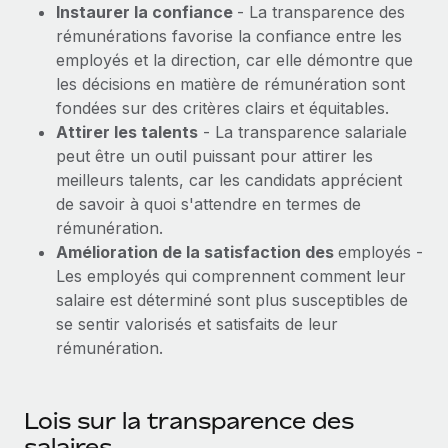
Événements
Instaurer la confiance
- La transparence des
Intégrez les RH à l’international de manière flexible
rémunérations favorise la confiance entre les
Salle de presse
Devenir partenaire
SERVICES
employés et la direction, car elle démontre que
Explorez avec nous vos opportunités de partenariat
les décisions en matière de rémunération sont
Données sur les salaires et les talents
Demandez aux experts
fondées sur des critères clairs et équitables.
Recevez des conseils d’experts sur les RH à
Remote Build
Bientôt disponible
Centre de ressources
Attirer les talents
- La transparence salariale
l’international et la conformité
Conseil en intégrations et automatisations assistées par
peut être un outil puissant pour attirer les
l’IA
Obtenir de l’aide
meilleurs talents, car les candidats apprécient
Contrôles d’antécédents
de savoir à quoi s'attendre en termes de
Simplifiez vos processus de présélection des
Voir toutes les ressources
rémunération.
candidats
ÉTUDES DE CAS
Amélioration de la satisfaction des
employés -
Les employés qui comprennent comment leur
Remote Watchtower
BLOG
Comment Weaviate, l'as de l'IA, a développé
ses effectifs de 120 % avec Remote
salaire est déterminé sont plus susceptibles de
Gardez un temps d’avance sur les risques en
Paie multipays
se sentir valorisés et satisfaits de leur
matière de conformité
Weaviate en bref Weaviate crée des infrastructures open
rémunération.
EOR et PEO
source et AI-first. Sa mission est...
Gestion des appareils
Gestion des freelances
Achetez et suivez vos équipements informatiques
En savoir plus
Lois sur la transparence des
dans le monde entier
Taxes
salaires