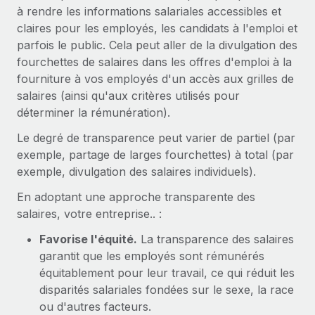
Gestion des freelances
à rendre les informations salariales accessibles et
Comparer Remote
pays
Connexion
Intégrez et gérez vos freelances partout dans le monde
Nederlands
claires pour les employés, les candidats à l'emploi et
Examinez notre service par rapport aux autres
parfois le public. Cela peut aller de la divulgation des
Calculateur de paiement des freelances
PEO
Français
fourchettes de salaires dans les offres d'emploi à la
Découvrez les devises disponibles et les vitesses de
Sous-traitez les opérations complexes liées à l’emploi
CROISSANCE
fourniture à vos employés d'un accès aux grilles de
paiement pour vos freelances internationaux
Deutsch
salaires (ainsi qu'aux critères utilisés pour
Start-ups
déterminer la rémunération).
Des solutions agiles et internationales pour les RH et la
INFRASTRUCTURE
APPRENDRE AVEC REMOTE
Español
paie des entreprises en pleine croissance
Le degré de transparence peut varier de partiel (par
Intégration Remote
Recherche et guides
exemple, partage de larges fourchettes) à total (par
Intégrez vos RH aux flux de travail en toute simplicité
Entreprises intermédiaires
Italiano
exemple, divulgation des salaires individuels).
Études de cas
Développez vos équipes avec des solutions RH sur
Plateforme
mesure
Português (Portugal)
En adoptant une approche transparente des
Des fonctions RH clés intégrées pour votre équipe
Glossaire RH
salaires, votre entreprise.. :
Entreprise
Connecter
Nouveau
日本語
Checklists et modèles
Favorise l'équité.
La transparence des salaires
Les RH à l’international pour les grandes entreprises
Connectez n'importe quel outil d’IA à Remote grâce à
garantit que les employés sont rémunérés
Descriptions de postes
한국어
notre MCP
équitablement pour leur travail, ce qui réduit les
TRAVAILLONS ENSEMBLE
disparités salariales fondées sur le sexe, la race
Webinaires
Intégrations
中文（简体）
ou d'autres facteurs.
Partenaires stratégiques de la tech
Rationalisez vos processus avec des outils essentiels