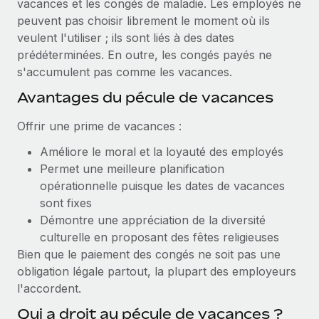
vacances et les congés de maladie. Les employés ne
Création d’entité
Intégration Remote x BambooHR : du local à
Explorer le blog
peuvent pas choisir librement le moment où ils
Établissez des entités rapidement et en toute
l’international, le recrutement sans changer de
veulent l'utiliser ; ils sont liés à des dates
plateforme
conformité
prédéterminées. En outre, les congés payés ne
Impact Les clients BambooHR peuvent désormais
BLOG
s'accumulent pas comme les vacances.
Mobilité et déménagement international
embaucher et gérer les employés internationaux...
Organisez facilement le déménagement de vos
Avantages du pécule de vacances
Mises à jour des produits de Remote :
En savoir plus
employés
Intégrations Gusto et Xero et Gestion des
Offrir une prime de vacances :
freelances Plus
Avantages sociaux
Remote a toujours pour mission d'aider les entreprises de
Améliore le moral et la loyauté des employés
Gérez facilement les avantages sociaux
toute taille à embaucher, gérer et payer...
Permet une meilleure planification
opérationnelle puisque les dates de vacances
En savoir plus
sont fixes
Démontre une appréciation de la diversité
culturelle en proposant des fêtes religieuses
Comment Phiture gère ses 55 employés
Bien que le paiement des congés ne soit pas une
répartis dans 19 pays grâce à Remote
obligation légale partout, la plupart des employeurs
Phiture, un leader notable du conseil en matière de
l'accordent.
croissance mobile internationale, encourage les...
Qui a droit au pécule de vacances ?