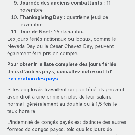
Événements
Journée des anciens combattants :
11
Intégrez les RH à l’international de manière flexible
novembre
Salle de presse
Devenir partenaire
Thanksgiving Day :
quatrième jeudi de
SERVICES
Explorez avec nous vos opportunités de partenariat
novembre
Données sur les salaires et les talents
Demandez aux experts
Jour de Noël :
25 décembre
Recevez des conseils d’experts sur les RH à
Remote Build
Bientôt disponible
Les jours fériés nationaux ou locaux, comme le
Centre de ressources
l’international et la conformité
Conseil en intégrations et automatisations assistées par
Nevada Day ou le Cesar Chavez Day, peuvent
l’IA
Obtenir de l’aide
également être pris en compte.
Contrôles d’antécédents
Simplifiez vos processus de présélection des
Pour obtenir la liste complète des jours fériés
Voir toutes les ressources
candidats
ÉTUDES DE CAS
dans d'autres pays, consultez notre outil d'
exploration des pays.
Remote Watchtower
BLOG
Comment Weaviate, l'as de l'IA, a développé
Si les employés travaillent un jour férié, ils peuvent
ses effectifs de 120 % avec Remote
Gardez un temps d’avance sur les risques en
Paie multipays
avoir droit à une prime en plus de leur salaire
matière de conformité
Weaviate en bref Weaviate crée des infrastructures open
normal, généralement au double ou à 1,5 fois le
EOR et PEO
source et AI-first. Sa mission est...
taux horaire.
Gestion des appareils
Gestion des freelances
Achetez et suivez vos équipements informatiques
En savoir plus
L'indemnité de congés payés est distincte des autres
dans le monde entier
formes de congés payés, tels que les jours de
Taxes