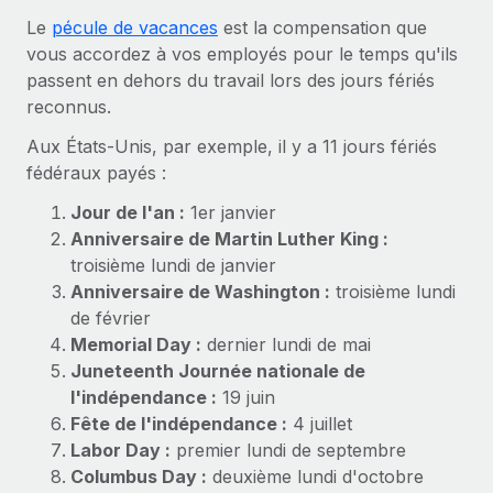
Gestion des freelances
Comparer Remote
pays
Le
pécule de vacances
est la compensation que
Connexion
Intégrez et gérez vos freelances partout dans le monde
Nederlands
Examinez notre service par rapport aux autres
vous accordez à vos employés pour le temps qu'ils
Calculateur de paiement des freelances
passent en dehors du travail lors des jours fériés
PEO
Français
Découvrez les devises disponibles et les vitesses de
reconnus.
Sous-traitez les opérations complexes liées à l’emploi
CROISSANCE
paiement pour vos freelances internationaux
Aux États-Unis, par exemple, il y a 11 jours fériés
Deutsch
Start-ups
fédéraux payés :
Des solutions agiles et internationales pour les RH et la
INFRASTRUCTURE
APPRENDRE AVEC REMOTE
Español
paie des entreprises en pleine croissance
Jour de l'an :
1er janvier
Intégration Remote
Recherche et guides
Anniversaire de Martin Luther King :
Intégrez vos RH aux flux de travail en toute simplicité
Entreprises intermédiaires
Italiano
troisième lundi de janvier
Études de cas
Développez vos équipes avec des solutions RH sur
Plateforme
Anniversaire de Washington :
troisième lundi
mesure
Português (Portugal)
Des fonctions RH clés intégrées pour votre équipe
de février
Glossaire RH
Memorial Day :
dernier lundi de mai
Entreprise
Connecter
Nouveau
日本語
Checklists et modèles
Juneteenth Journée nationale de
Les RH à l’international pour les grandes entreprises
Connectez n'importe quel outil d’IA à Remote grâce à
l'indépendance :
19 juin
Descriptions de postes
한국어
notre MCP
Fête de l'indépendance :
4 juillet
TRAVAILLONS ENSEMBLE
Labor Day :
premier lundi de septembre
Webinaires
Intégrations
中文（简体）
Columbus Day :
deuxième lundi d'octobre
Partenaires stratégiques de la tech
Rationalisez vos processus avec des outils essentiels