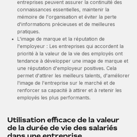
entreprises peuvent assurer la continuité des
Création d’entité
Intégration Remote x BambooHR : du local à
Explorer le blog
connaissances essentielles, maintenir la
Établissez des entités rapidement et en toute
l’international, le recrutement sans changer de
mémoire de l'organisation et éviter la perte
plateforme
conformité
d'informations précieuses et de meilleures
Impact Les clients BambooHR peuvent désormais
BLOG
pratiques.
Mobilité et déménagement international
embaucher et gérer les employés internationaux...
L'image de marque et la réputation de
Organisez facilement le déménagement de vos
Mises à jour des produits de Remote :
l'employeur : Les entreprises qui accordent la
En savoir plus
employés
Intégrations Gusto et Xero et Gestion des
priorité à la valeur de la vie des employés ont
freelances Plus
Avantages sociaux
tendance à développer une image de marque et
Remote a toujours pour mission d'aider les entreprises de
Gérez facilement les avantages sociaux
une réputation d'employeur positives. Cela
toute taille à embaucher, gérer et payer...
permet d'attirer les meilleurs talents, d'améliorer
l'image de l'entreprise sur le marché et de
En savoir plus
renforcer sa capacité à attirer et à retenir les
employés les plus performants.
Comment Phiture gère ses 55 employés
répartis dans 19 pays grâce à Remote
Utilisation efficace de la valeur
Phiture, un leader notable du conseil en matière de
de la durée de vie des salariés
croissance mobile internationale, encourage les...
dans une entreprise