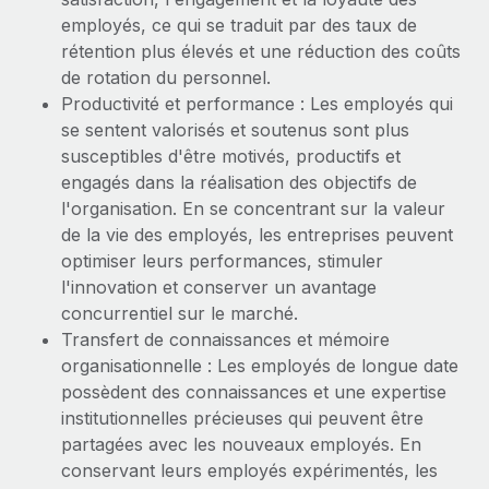
Événements
Intégrez les RH à l’international de manière flexible
employés, ce qui se traduit par des taux de
rétention plus élevés et une réduction des coûts
Salle de presse
Devenir partenaire
SERVICES
de rotation du personnel.
Explorez avec nous vos opportunités de partenariat
Données sur les salaires et les talents
Demandez aux experts
Productivité et performance : Les employés qui
Recevez des conseils d’experts sur les RH à
se sentent valorisés et soutenus sont plus
Remote Build
Bientôt disponible
Centre de ressources
l’international et la conformité
susceptibles d'être motivés, productifs et
Conseil en intégrations et automatisations assistées par
engagés dans la réalisation des objectifs de
l’IA
Obtenir de l’aide
Contrôles d’antécédents
l'organisation. En se concentrant sur la valeur
Simplifiez vos processus de présélection des
Voir toutes les ressources
de la vie des employés, les entreprises peuvent
candidats
ÉTUDES DE CAS
optimiser leurs performances, stimuler
l'innovation et conserver un avantage
Remote Watchtower
BLOG
Comment Weaviate, l'as de l'IA, a développé
concurrentiel sur le marché.
ses effectifs de 120 % avec Remote
Gardez un temps d’avance sur les risques en
Paie multipays
Transfert de connaissances et mémoire
matière de conformité
Weaviate en bref Weaviate crée des infrastructures open
organisationnelle : Les employés de longue date
EOR et PEO
source et AI-first. Sa mission est...
possèdent des connaissances et une expertise
Gestion des appareils
institutionnelles précieuses qui peuvent être
Gestion des freelances
Achetez et suivez vos équipements informatiques
En savoir plus
partagées avec les nouveaux employés. En
dans le monde entier
conservant leurs employés expérimentés, les
Taxes