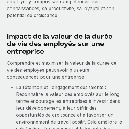
employé, y compris ses compétences, ses
Gestion des freelances
Comparer Remote
pays
connaissances, sa productivité, sa loyauté et son
Connexion
Intégrez et gérez vos freelances partout dans le monde
Nederlands
Examinez notre service par rapport aux autres
potentiel de croissance.
Calculateur de paiement des freelances
PEO
Français
Découvrez les devises disponibles et les vitesses de
Sous-traitez les opérations complexes liées à l’emploi
CROISSANCE
paiement pour vos freelances internationaux
Impact de la valeur de la durée
Deutsch
Start-ups
de vie des employés sur une
Des solutions agiles et internationales pour les RH et la
INFRASTRUCTURE
entreprise
APPRENDRE AVEC REMOTE
Español
paie des entreprises en pleine croissance
Intégration Remote
Recherche et guides
Comprendre et maximiser la valeur de la durée de
Intégrez vos RH aux flux de travail en toute simplicité
Entreprises intermédiaires
Italiano
vie des employés peut avoir plusieurs
Études de cas
Développez vos équipes avec des solutions RH sur
Plateforme
conséquences pour une entreprise :
mesure
Português (Portugal)
Des fonctions RH clés intégrées pour votre équipe
Glossaire RH
La rétention et l'engagement des talents :
Entreprise
Connecter
Nouveau
日本語
Reconnaître la valeur des employés sur le long
Checklists et modèles
Les RH à l’international pour les grandes entreprises
terme encourage les entreprises à investir dans
Connectez n'importe quel outil d’IA à Remote grâce à
Descriptions de postes
한국어
leur développement, à leur offrir des
notre MCP
opportunités de croissance et à favoriser un
TRAVAILLONS ENSEMBLE
Webinaires
Intégrations
中文（简体）
environnement de travail positif. Cela améliore la
Partenaires stratégiques de la tech
Rationalisez vos processus avec des outils essentiels
satisfaction, l'engagement et la loyauté des