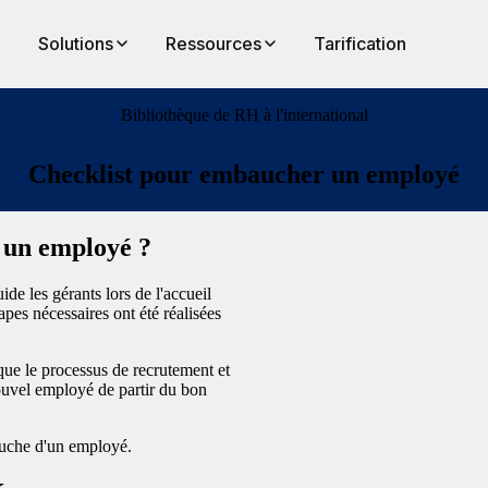
Solutions
Ressources
Tarification
Bibliothèque de RH à l'international
Checklist pour embaucher un employé
 un employé ?
de les gérants lors de l'accueil
apes nécessaires ont été réalisées
ue le processus de recrutement et
nouvel employé de partir du bon
bauche d'un employé.